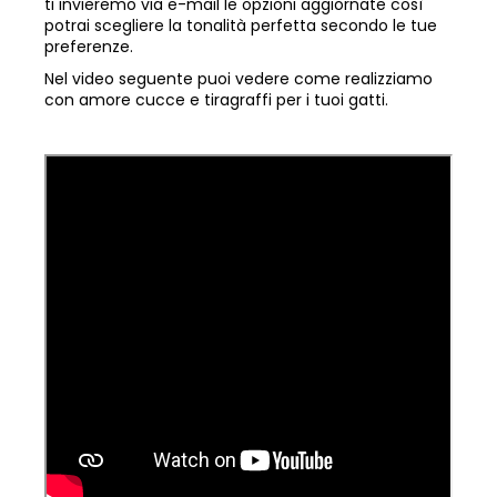
ti invieremo via e-mail le opzioni aggiornate così
potrai scegliere la tonalità perfetta secondo le tue
preferenze.
Nel video seguente puoi vedere come realizziamo
con amore cucce e tiragraffi per i tuoi gatti.