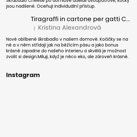
Škrabadlo Cheese po domluvě udělali dvoupatrové, kočky
jsou nadšené. Oceňuji individuální přístup.
Tiragraffi in cartone per gatti CUBE Colour
Kristina Alexandrová
|
La valutazione del prodotto è 5 su 5 stelle.
Nové oblíbené škrabadlo v našem domově. Kočičky se na
ně a v něm střídají jak na běžícím pásu a jako bonus
krásně zapadne do našeho interieru a skvělá je možnost
zvolit si design.Miluji, když je něco eko, ale zároveň krásné.
Instagram