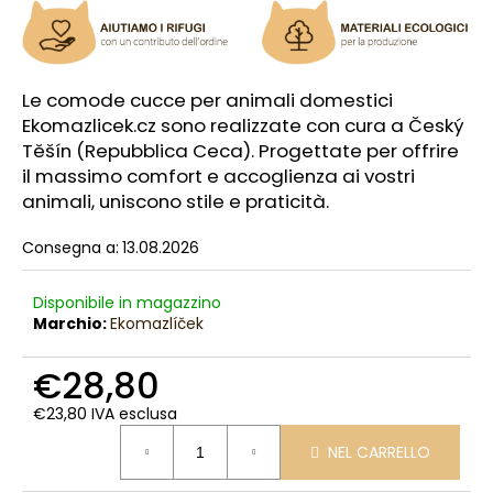
l
i
a
d
Le comode cucce per animali domestici
i
Ekomazlicek.cz sono realizzate con cura a Český
Těšín (Repubblica Ceca). Progettate per offrire
il massimo comfort e accoglienza ai vostri
animali, uniscono stile e praticità.
Consegna a:
13.08.2026
Disponibile in magazzino
Marchio:
Ekomazlíček
€28,80
€23,80 IVA esclusa
Prezzo
NEL CARRELLO
della
misura: