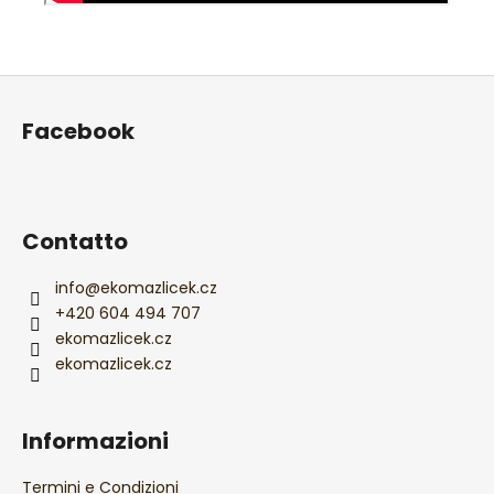
P
i
Facebook
è
d
i
p
Contatto
a
g
info
@
ekomazlicek.cz
i
+420 604 494 707
ekomazlicek.cz
n
ekomazlicek.cz
a
Informazioni
Termini e Condizioni