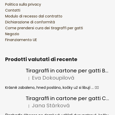
Politica sulla privacy
Contatti
Modulo di recesso dal contratto
Dichiarazione di conformità
Come prendersi cura dei tiragraffi per gatti
Negozio
Finanziamento UE
Prodotti valutati di recente
Tiragraffi in cartone per gatti BASIC Colour
Eva Dokoupilová
|
La valutazione del prodotto è 5 su 5 stelle.
Krásně zabaleno, hned posláno, kočky už si libují ... 👍🏻
Tiragraffi in cartone per gatti CHEESE ELIPSE colore
Jana Stárková
|
La valutazione del prodotto è 5 su 5 stelle.