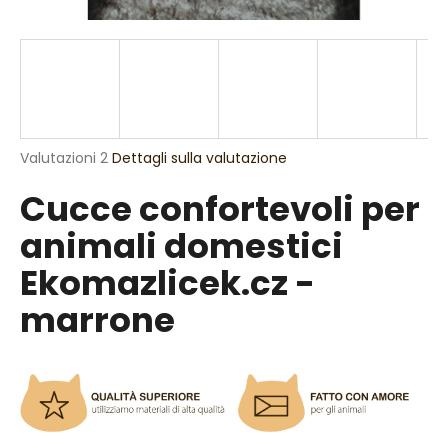
n
d
o
?
La
Valutazioni 2
Dettagli sulla valutazione
valutazione
Cucce confortevoli per
media
RICERCA
del
animali domestici
prodotto
è
Ekomazlicek.cz -
5,0
S
su
marrone
5
i
stelle.
c
o
n
s
i
g