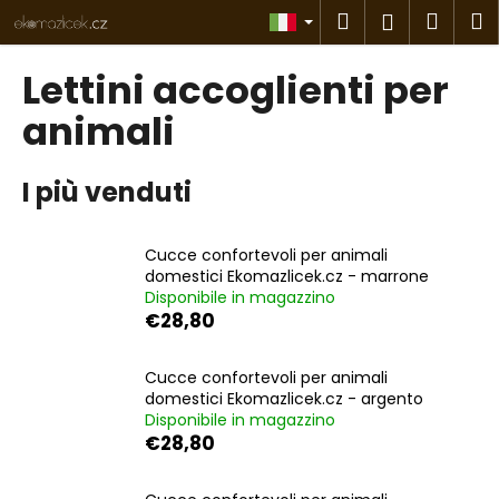
C
Vai
Ricerca
Carre
M
Accesso
al
a
contenuto
Indietro
Indietro
della
r
Lettini accoglienti per
r
spes
C
animali
e
o
l
s
l
I più venduti
a
o
s
Cucce confortevoli per animali
t
domestici Ekomazlicek.cz - marrone
a
Disponibile in magazzino
t
€28,80
e
c
Cucce confortevoli per animali
domestici Ekomazlicek.cz - argento
e
Disponibile in magazzino
r
€28,80
c
a