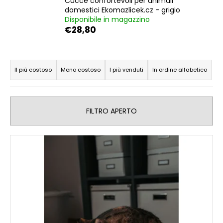
Cucce confortevoli per animali
n
domestici Ekomazlicek.cz - grigio
Disponibile in magazzino
d
€28,80
o
?
O
r
Il più costoso
Meno costoso
I più venduti
In ordine alfabetico
d
i
RICERCA
n
FILTRO APERTO
a
m
E
S
e
l
i
n
e
c
t
n
o
o
n
c
d
s
o
i
e
d
g