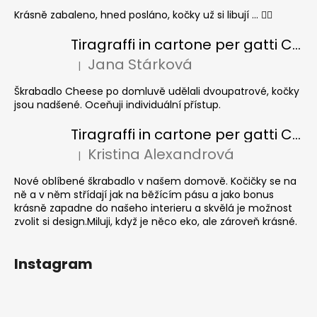
Krásně zabaleno, hned posláno, kočky už si libují ... 👍🏻
Tiragraffi in cartone per gatti CHEESE ELIPSE colore
Jana Stárková
|
La valutazione del prodotto è 5 su 5 stelle.
Škrabadlo Cheese po domluvě udělali dvoupatrové, kočky
jsou nadšené. Oceňuji individuální přístup.
Tiragraffi in cartone per gatti CUBE Colour
Kristina Alexandrová
|
La valutazione del prodotto è 5 su 5 stelle.
Nové oblíbené škrabadlo v našem domově. Kočičky se na
ně a v něm střídají jak na běžícím pásu a jako bonus
krásně zapadne do našeho interieru a skvělá je možnost
zvolit si design.Miluji, když je něco eko, ale zároveň krásné.
Instagram