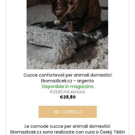
i
e
l
p
i
i
r
a
p
o
d
r
i
d
o
o
d
t
o
t
t
i
t
i
Cucce confortevoli per animali domestici
Ekomazlicek.cz - argento
Disponibile in magazzino
€23,80 IVA esclusa
€28,80
NEL CARRELLO
Le comode cucce per animali domestici
Ekomazlicek.cz sono realizzate con cura a Český Těšín