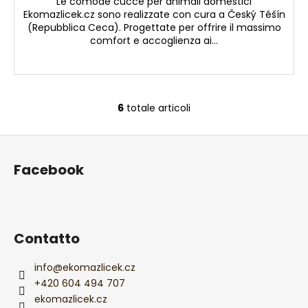
Le comode cucce per animali domestici
Ekomazlicek.cz sono realizzate con cura a Český Těšín
(Repubblica Ceca). Progettate per offrire il massimo
comfort e accoglienza ai...
6
totale articoli
C
o
P
n
i
t
Facebook
r
è
o
d
l
i
l
p
i
Contatto
a
d
e
g
info
@
ekomazlicek.cz
l
i
+420 604 494 707
l
ekomazlicek.cz
n