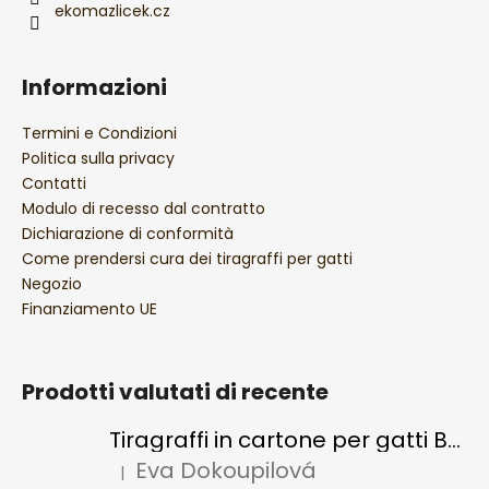
'
ekomazlicek.cz
a
e
l
e
Informazioni
n
c
Termini e Condizioni
o
Politica sulla privacy
Contatti
Modulo di recesso dal contratto
Dichiarazione di conformità
Come prendersi cura dei tiragraffi per gatti
Negozio
Finanziamento UE
Prodotti valutati di recente
Tiragraffi in cartone per gatti BASIC Colour
Eva Dokoupilová
|
La valutazione del prodotto è 5 su 5 stelle.