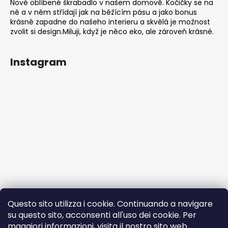
Nové oblíbené škrabadlo v našem domově. Kočičky se na
ně a v něm střídají jak na běžícím pásu a jako bonus
krásně zapadne do našeho interieru a skvělá je možnost
zvolit si design.Miluji, když je něco eko, ale zároveň krásné.
Instagram
Questo sito utilizza i cookie. Continuando a navigare
su questo sito, acconsenti all'uso dei cookie. Per
maggiori informazioni, visita il nostro sito
web
.