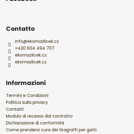
è
d
i
p
Contatto
a
g
info
@
ekomazlicek.cz
i
+420 604 494 707
ekomazlicek.cz
n
ekomazlicek.cz
a
Informazioni
Termini e Condizioni
Politica sulla privacy
Contatti
Modulo di recesso dal contratto
Dichiarazione di conformità
Come prendersi cura dei tiragraffi per gatti