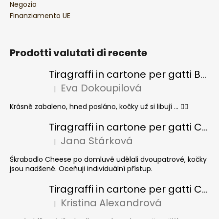
Negozio
Finanziamento UE
Prodotti valutati di recente
Tiragraffi in cartone per gatti BASIC Colour
Eva Dokoupilová
|
La valutazione del prodotto è 5 su 5 stelle.
Krásně zabaleno, hned posláno, kočky už si libují ... 👍🏻
Tiragraffi in cartone per gatti CHEESE ELIPSE colore
Jana Stárková
|
La valutazione del prodotto è 5 su 5 stelle.
Škrabadlo Cheese po domluvě udělali dvoupatrové, kočky
jsou nadšené. Oceňuji individuální přístup.
Tiragraffi in cartone per gatti CUBE Colour
Kristina Alexandrová
|
La valutazione del prodotto è 5 su 5 stelle.