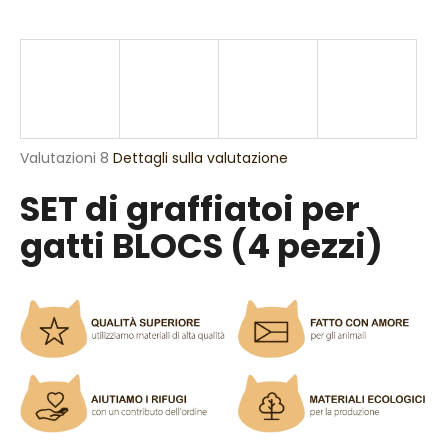
n
d
o
?
La
Valutazioni 8
Dettagli sulla valutazione
valutazione
SET di graffiatoi per
media
RICERCA
del
gatti BLOCS (4 pezzi)
prodotto
è
4,6
S
su
5
i
stelle.
c
o
n
s
i
g