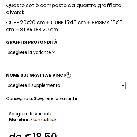
Questo set è composto da quattro graffiatoi
l
diversi:
i
a
CUBE 20x20 cm + CUBE 15x15 cm + PRISMA 15x15
d
cm + STARTER 20 cm.
i
GRAFFI DI PROFONDITÀ
NOME SUL GRATTA E VINCI
?
Consegna a:
Scegliere la variante
Scegliere la variante
Marchio:
Ekomazlíček
da
€18,50