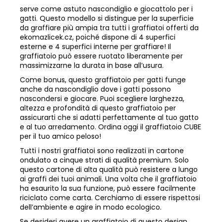
serve come astuto nascondiglio e giocattolo per i
gatti. Questo modello si distingue per la superficie
da graffiare più ampia tra tutti i graffiatoi offerti da
ekomazlicek.cz, poiché dispone di 4 superfici
esterne e 4 superfici interne per graffiare! Il
graffiatoio può essere ruotato liberamente per
massimizzarne la durata in base all’usura.
Come bonus, questo graffiatoio per gatti funge
anche da nascondiglio dove i gatti possono
nascondersi e giocare. Puoi scegliere larghezza,
altezza e profondità di questo graffiatoio per
assicurarti che si adatti perfettamente al tuo gatto
e al tuo arredamento. Ordina oggi il graffiatoio CUBE
per il tuo amico peloso!
Tutti i nostri graffiatoi sono realizzati in cartone
ondulato a cinque strati di qualità premium. Solo
questo cartone di alta qualità può resistere a lungo
ai graffi dei tuoi animali. Una volta che il graffiatoio
ha esaurito la sua funzione, può essere facilmente
riciclato come carta. Cerchiamo di essere rispettosi
dell’ambiente e agire in modo ecologico.
Se desideri avere un graffiatoio di questo design