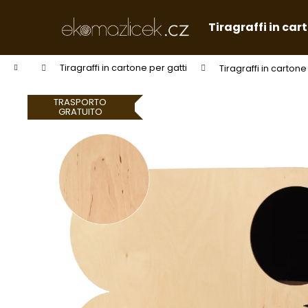
C
Vai
al
a
Tiragraffi in car
contenuto
Indietro
Indietro
r
shopping
shopping
r
Casa
Tiragraffi in cartone per gatti
Tiragraffi in carto
e
l
TRASPORTO
l
GRATUITO
o