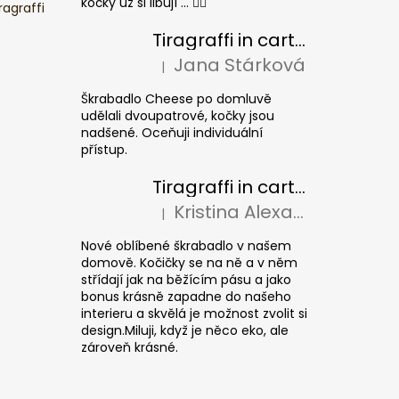
kočky už si libují ... 👍🏻
ragraffi
Tiragraffi in cartone per gatti CHEESE ELIPSE colore
Jana Stárková
|
La valutazione del prodotto è 5 su 5 stel
Škrabadlo Cheese po domluvě
udělali dvoupatrové, kočky jsou
nadšené. Oceňuji individuální
přístup.
Tiragraffi in cartone per gatti CUBE Colour
Kristina Alexandrová
|
La valutazione del prodotto è 5 su 5 stel
Nové oblíbené škrabadlo v našem
domově. Kočičky se na ně a v něm
střídají jak na běžícím pásu a jako
bonus krásně zapadne do našeho
interieru a skvělá je možnost zvolit si
design.Miluji, když je něco eko, ale
zároveň krásné.