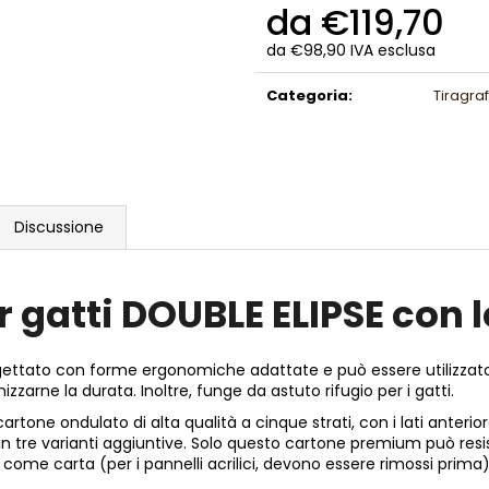
da
€119,70
da
€98,90
IVA esclusa
Prezzo
della
Categoria
:
Tiragraf
misura:
Discussione
er gatti DOUBLE ELIPSE co
gettato con forme ergonomiche adattate e può essere utilizzato da t
zzarne la durata. Inoltre, funge da astuto rifugio per i gatti.
cartone ondulato di alta qualità a cinque strati, con i lati anteri
 in tre varianti aggiuntive. Solo questo cartone premium può resist
come carta (per i pannelli acrilici, devono essere rimossi prima)