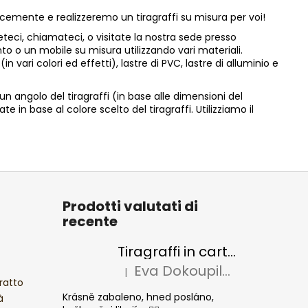
icemente e realizzeremo un tiragraffi su misura per voi!
veteci, chiamateci, o visitate la nostra sede presso
nto o un mobile su misura utilizzando vari materiali.
ri colori ed effetti), lastre di PVC, lastre di alluminio e
un angolo del tiragraffi (in base alle dimensioni del
e in base al colore scelto del tiragraffi. Utilizziamo il
Prodotti valutati di
recente
Tiragraffi in cartone per gatti BASIC Colour
Eva Dokoupilová
|
La valutazione del prodotto è 5 su 5 stel
ratto
Krásně zabaleno, hned posláno,
à