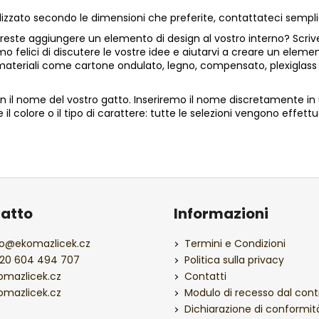
lizzato secondo le dimensioni che preferite, contattateci sempl
 Vorreste aggiungere un elemento di design al vostro interno? Scri
mo felici di discutere le vostre idee e aiutarvi a creare un eleme
riali come cartone ondulato, legno, compensato, plexiglass (in va
con il nome del vostro gatto. Inseriremo il nome discretamente in 
l colore o il tipo di carattere: tutte le selezioni vengono effettuat
atto
Informazioni
o
@
ekomazlicek.cz
Termini e Condizioni
20 604 494 707
Politica sulla privacy
omazlicek.cz
Contatti
omazlicek.cz
Modulo di recesso dal cont
Dichiarazione di conformit