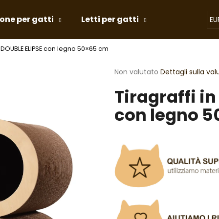
tone per gatti
Letti per gatti
Giochi per g
EU
ne DOUBLE ELIPSE con legno 50×65 cm
Cosa state cercando?
La
Non valutato
Dettagli sulla va
valutazione
Tiragraffi i
media
RICERCA
del
con legno 
prodotto
è
0,0
Si consiglia di
su
5
stelle.