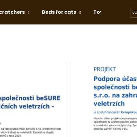
cratchers
Beds for cats
Toys for Cats
E
hat are you looking for?
SEARCH
We recommend