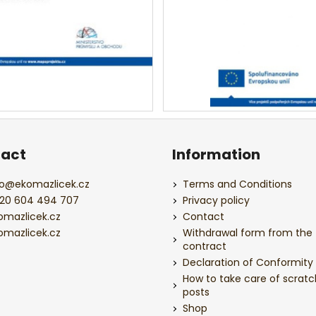
act
Information
o
@
ekomazlicek.cz
Terms and Conditions
20 604 494 707
Privacy policy
omazlicek.cz
Contact
omazlicek.cz
Withdrawal form from the
contract
Declaration of Conformity
How to take care of scratc
posts
Shop