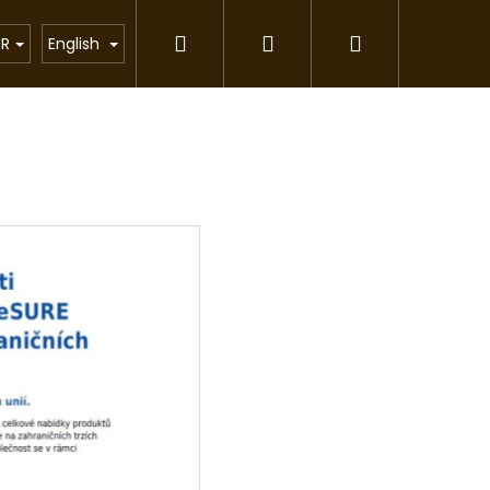
Search
Login
Shopping
Cat litter
Gift items
Affiliate program
UR
English
cart