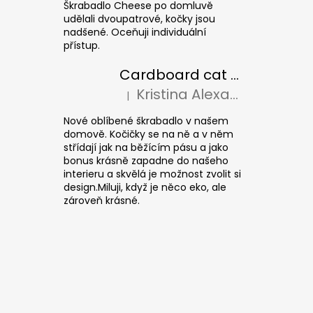
Škrabadlo Cheese po domluvě
udělali dvoupatrové, kočky jsou
nadšené. Oceňuji individuální
přístup.
Cardboard cat scratcher CUBE Colour
Kristina Alexandrová
|
The product rating is 5 out of 5 stars.
Nové oblíbené škrabadlo v našem
domově. Kočičky se na ně a v něm
střídají jak na běžícím pásu a jako
bonus krásně zapadne do našeho
interieru a skvělá je možnost zvolit si
design.Miluji, když je něco eko, ale
zároveň krásné.