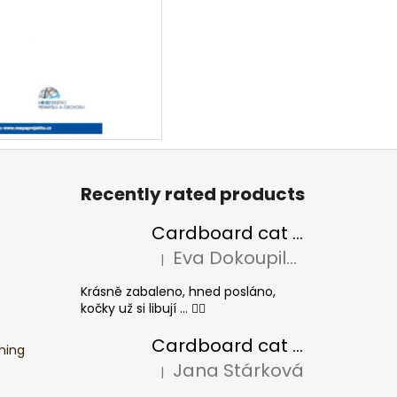
Recently rated products
Cardboard cat scratcher BASIC Colour
Eva Dokoupilová
|
The product rating is 5 out of 5 stars.
Krásně zabaleno, hned posláno,
kočky už si libují ... 👍🏻
Cardboard cat scratcher CHEESE ELIPSE colour
hing
Jana Stárková
|
The product rating is 5 out of 5 stars.