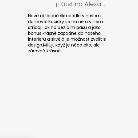
Kristina Alexandrová
|
The product rating is 5 out of 5 stars.
Nové oblíbené škrabadlo v našem
domově. Kočičky se na ně a v něm
střídají jak na běžícím pásu a jako
bonus krásně zapadne do našeho
interieru a skvělá je možnost zvolit si
design.Miluji, když je něco eko, ale
zároveň krásné.