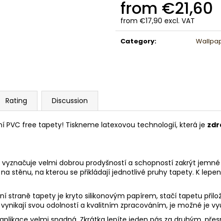
from
€21,60
from
€17,90
excl. VAT
Measure
price:
Category
:
Wallpa
Rating
Discussion
ní PVC free tapety! Tiskneme latexovou technologií, která je
zdr
vyznačuje velmi dobrou prodyšností a schopností zakrýt jemné pr
na stěnu, na kterou se přikládají jednotlivé pruhy tapety. K lepen
dní straně tapety je kryto silikonovým papírem, stačí tapetu při
y vynikají svou odolností a kvalitním zpracováním, je možné je vy
jí aplikace velmi snadná. Zkrátka lepíte jeden pás za druhým, pře