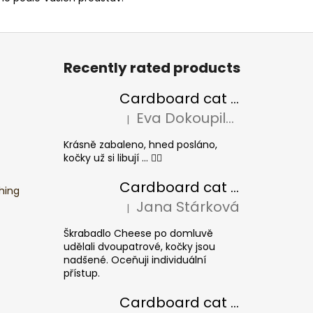
Recently rated products
Cardboard cat scratcher BASIC Colour
Eva Dokoupilová
|
The product rating is 5 out of 5 stars.
Krásně zabaleno, hned posláno,
kočky už si libují ... 👍🏻
Cardboard cat scratcher CHEESE ELIPSE colour
hing
Jana Stárková
|
The product rating is 5 out of 5 stars.
Škrabadlo Cheese po domluvě
udělali dvoupatrové, kočky jsou
nadšené. Oceňuji individuální
přístup.
Cardboard cat scratcher CUBE Colour