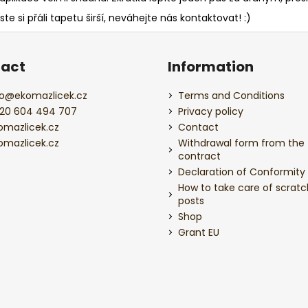
ste si přáli tapetu širší, neváhejte nás kontaktovat! :)
act
Information
o
@
ekomazlicek.cz
Terms and Conditions
20 604 494 707
Privacy policy
omazlicek.cz
Contact
omazlicek.cz
Withdrawal form from the
contract
Declaration of Conformity
How to take care of scratc
posts
Shop
Grant EU