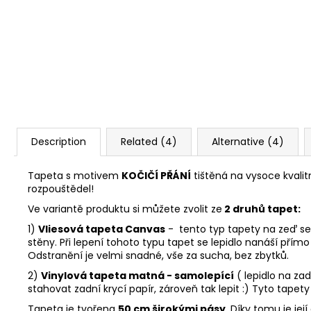
Description
Related (4)
Alternative (4)
Tapeta s motivem
KOČIČÍ PŘÁNÍ
tištěná na vysoce kvalit
rozpouštědel!
Ve variantě produktu si můžete zvolit ze
2 druhů tapet:
1)
Vliesová tapeta Canvas
- tento typ tapety na zeď se 
stěny. Při lepení tohoto typu tapet se lepidlo nanáší přímo 
Odstranění je velmi snadné, vše za sucha, bez zbytků.
2)
Vinylová tapeta matná - samolepící
( lepidlo na za
stahovat zadní krycí papír, zároveň tak lepit :) Tyto tapet
Tapeta je tvořena
50 cm širokými pásy
. Díky tomu je je