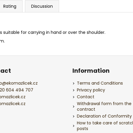
Rating
Discussion
 suitable for carrying in hand or over the shoulder.
cm.
act
Information
o
@
ekomazlicek.cz
Terms and Conditions
20 604 494 707
Privacy policy
omazlicek.cz
Contact
omazlicek.cz
Withdrawal form from the
contract
Declaration of Conformity
How to take care of scratc
posts