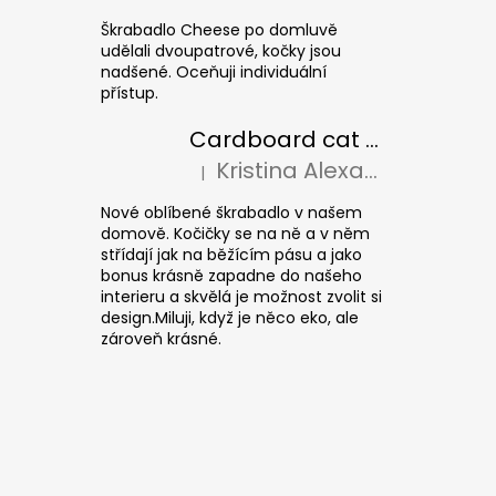
Škrabadlo Cheese po domluvě
udělali dvoupatrové, kočky jsou
nadšené. Oceňuji individuální
přístup.
Cardboard cat scratcher CUBE Colour
Kristina Alexandrová
|
The product rating is 5 out of 5 stars.
Nové oblíbené škrabadlo v našem
domově. Kočičky se na ně a v něm
střídají jak na běžícím pásu a jako
bonus krásně zapadne do našeho
interieru a skvělá je možnost zvolit si
design.Miluji, když je něco eko, ale
zároveň krásné.