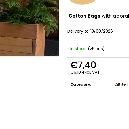
Cotton Bags
with adorab
Delivery to:
13/08/2026
In stock
(>5 pcs)
€7,40
€6,10 excl. VAT
Measure
price:
Category
:
Gift ite