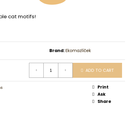
le cat motifs!
Brand:
Ekomazlíček
ADD TO CART
Print
ms
Ask
Share