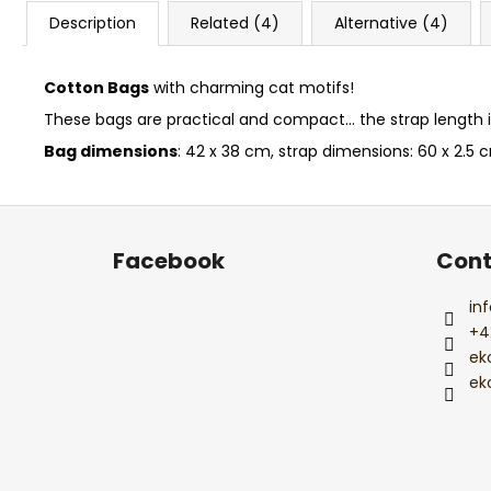
Description
Related (4)
Alternative (4)
Cotton Bags
with charming cat motifs!
These bags are practical and compact... the strap length is
Bag dimensions
: 42 x 38 cm, strap dimensions: 60 x 2.5 
F
o
Facebook
Cont
o
t
inf
e
+4
r
ek
ek