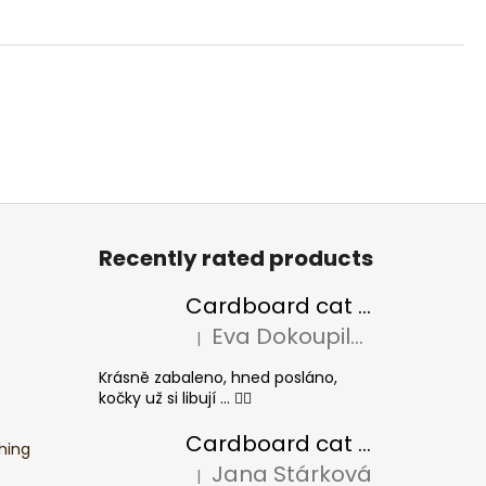
Recently rated products
Cardboard cat scratcher BASIC Colour
Eva Dokoupilová
|
The product rating is 5 out of 5 stars.
Krásně zabaleno, hned posláno,
kočky už si libují ... 👍🏻
Cardboard cat scratcher CHEESE ELIPSE colour
hing
Jana Stárková
|
The product rating is 5 out of 5 stars.