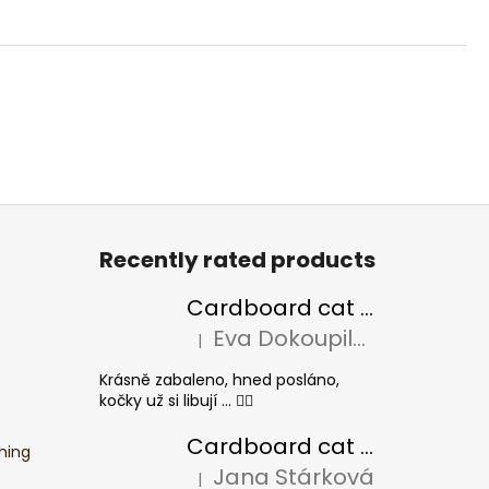
Recently rated products
Cardboard cat scratcher BASIC Colour
Eva Dokoupilová
|
The product rating is 5 out of 5 stars.
Krásně zabaleno, hned posláno,
kočky už si libují ... 👍🏻
Cardboard cat scratcher CHEESE ELIPSE colour
hing
Jana Stárková
|
The product rating is 5 out of 5 stars.