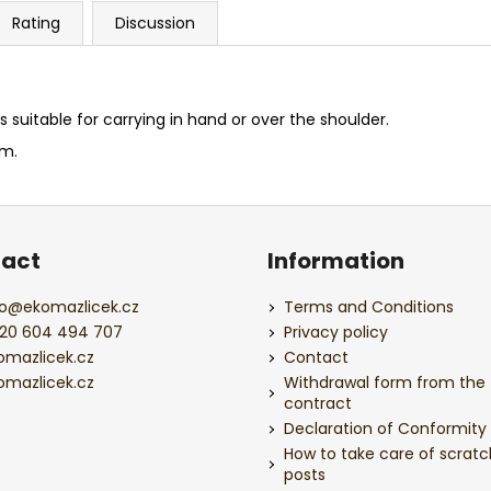
Rating
Discussion
 suitable for carrying in hand or over the shoulder.
cm.
act
Information
o
@
ekomazlicek.cz
Terms and Conditions
20 604 494 707
Privacy policy
omazlicek.cz
Contact
omazlicek.cz
Withdrawal form from the
contract
Declaration of Conformity
How to take care of scratc
posts