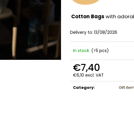
Cotton Bags
with adorab
Delivery to:
13/08/2026
In stock
(>5 pcs)
€7,40
€6,10 excl. VAT
Measure
price:
Category
:
Gift ite