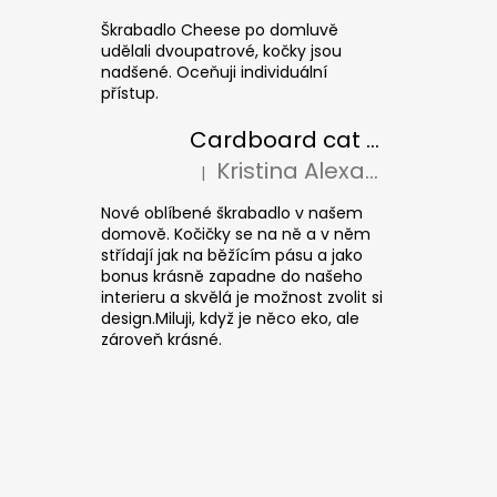
Škrabadlo Cheese po domluvě
udělali dvoupatrové, kočky jsou
nadšené. Oceňuji individuální
přístup.
Cardboard cat scratcher CUBE Colour
Kristina Alexandrová
|
The product rating is 5 out of 5 stars.
Nové oblíbené škrabadlo v našem
domově. Kočičky se na ně a v něm
střídají jak na běžícím pásu a jako
bonus krásně zapadne do našeho
interieru a skvělá je možnost zvolit si
design.Miluji, když je něco eko, ale
zároveň krásné.