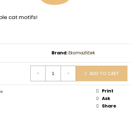
le cat motifs!
Brand:
Ekomazlíček
ADD TO CART
Print
ms
Ask
Share