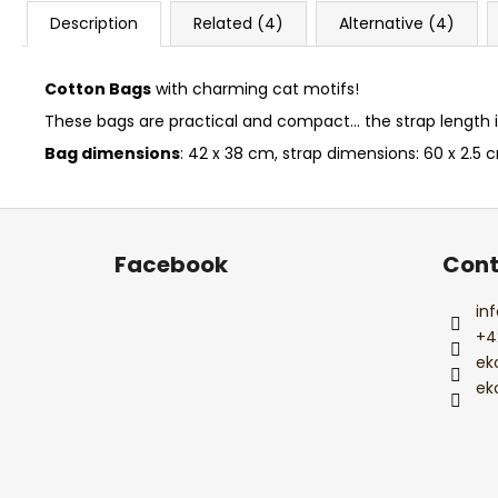
Description
Related (4)
Alternative (4)
Cotton Bags
with charming cat motifs!
These bags are practical and compact... the strap length is
Bag dimensions
: 42 x 38 cm, strap dimensions: 60 x 2.5 
F
o
Facebook
Cont
o
t
inf
e
+4
r
ek
ek