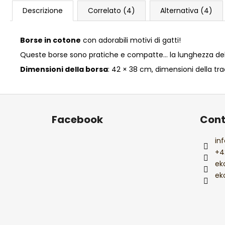
Descrizione
Correlato (4)
Alternativa (4)
Borse in cotone
con adorabili motivi di gatti!
Queste borse sono pratiche e compatte… la lunghezza dell
Dimensioni della borsa
: 42 × 38 cm, dimensioni della tra
P
i
Facebook
Cont
è
d
inf
i
+4
p
ek
a
ek
g
i
n