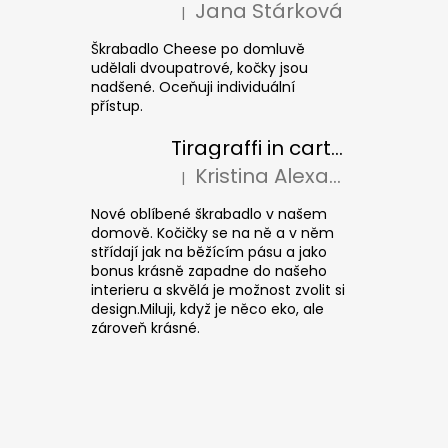
Jana Stárková
|
La valutazione del prodotto è 5 su 5 stel
Škrabadlo Cheese po domluvě
udělali dvoupatrové, kočky jsou
nadšené. Oceňuji individuální
přístup.
Tiragraffi in cartone per gatti CUBE Colour
Kristina Alexandrová
|
La valutazione del prodotto è 5 su 5 stel
Nové oblíbené škrabadlo v našem
domově. Kočičky se na ně a v něm
střídají jak na běžícím pásu a jako
bonus krásně zapadne do našeho
interieru a skvělá je možnost zvolit si
design.Miluji, když je něco eko, ale
zároveň krásné.