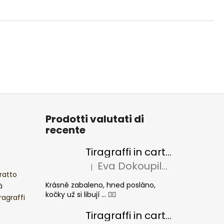
Prodotti valutati di
recente
Tiragraffi in cartone per gatti BASIC Colour
Eva Dokoupilová
|
La valutazione del prodotto è 5 su 5 stel
ratto
Krásně zabaleno, hned posláno,
à
kočky už si libují ... 👍🏻
ragraffi
Tiragraffi in cartone per gatti CHEESE ELIPSE colore