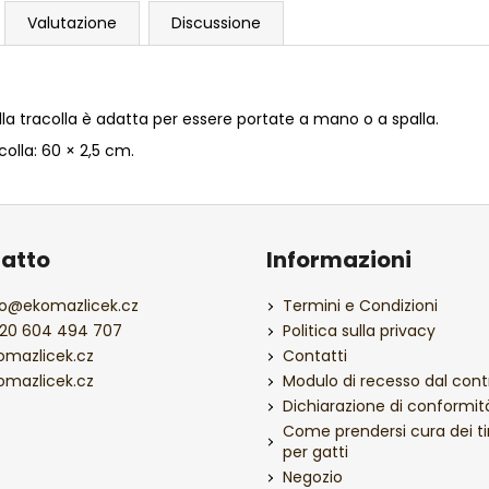
Valutazione
Discussione
a tracolla è adatta per essere portate a mano o a spalla.
colla: 60 × 2,5 cm.
atto
Informazioni
o
@
ekomazlicek.cz
Termini e Condizioni
20 604 494 707
Politica sulla privacy
omazlicek.cz
Contatti
omazlicek.cz
Modulo di recesso dal cont
Dichiarazione di conformit
Come prendersi cura dei ti
per gatti
Negozio