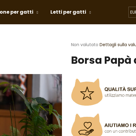
tone per gatti
Letti per gatti
Giochi per g
EU
Cosa state cercando?
La
Non valutato
Dettagli sulla va
valutazione
Borsa Papà d
media
RICERCA
del
prodotto
è
0,0
Si consiglia di
su
5
stelle.