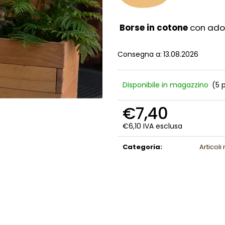
Borse in cotone
con adora
Consegna a:
13.08.2026
Disponibile in magazzino
(5 p
€7,40
€6,10 IVA esclusa
Prezzo
della
Categoria
:
Articoli
misura: