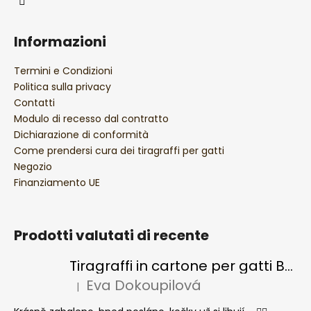
a
Informazioni
Termini e Condizioni
Politica sulla privacy
Contatti
Modulo di recesso dal contratto
Dichiarazione di conformità
Come prendersi cura dei tiragraffi per gatti
Negozio
Finanziamento UE
Prodotti valutati di recente
Tiragraffi in cartone per gatti BASIC Colour
Eva Dokoupilová
|
La valutazione del prodotto è 5 su 5 stelle.