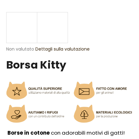
n
d
o
?
La
Non valutato
Dettagli sulla valutazione
valutazione
Borsa Kitty
media
RICERCA
del
prodotto
è
0,0
S
su
5
i
stelle.
c
o
n
s
i
Borse in cotone
con adorabili motivi di gatti!
g