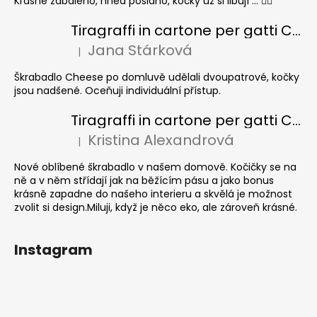
Krásně zabaleno, hned posláno, kočky už si libují ... 👍🏻
Tiragraffi in cartone per gatti CHEESE ELIPSE colore
Jana Stárková
|
La valutazione del prodotto è 5 su 5 stelle.
Škrabadlo Cheese po domluvě udělali dvoupatrové, kočky
jsou nadšené. Oceňuji individuální přístup.
Tiragraffi in cartone per gatti CUBE Colour
Kristina Alexandrová
|
La valutazione del prodotto è 5 su 5 stelle.
Nové oblíbené škrabadlo v našem domově. Kočičky se na
ně a v něm střídají jak na běžícím pásu a jako bonus
krásně zapadne do našeho interieru a skvělá je možnost
zvolit si design.Miluji, když je něco eko, ale zároveň krásné.
Instagram