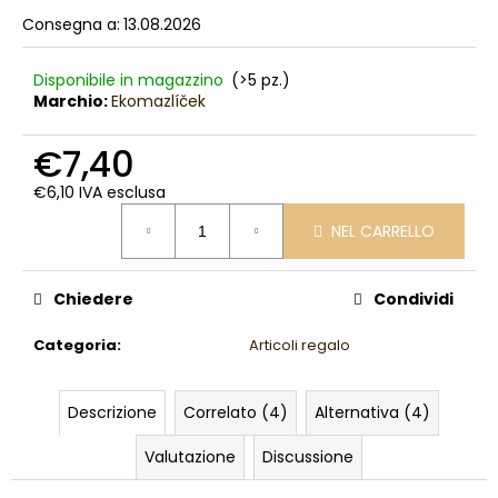
l
Consegna a:
13.08.2026
i
a
Disponibile in magazzino
(>5 pz.)
d
Marchio:
Ekomazlíček
i
€7,40
€6,10 IVA esclusa
Prezzo
NEL CARRELLO
della
misura:
Chiedere
Condividi
Categoria
:
Articoli regalo
Descrizione
Correlato (4)
Alternativa (4)
Valutazione
Discussione