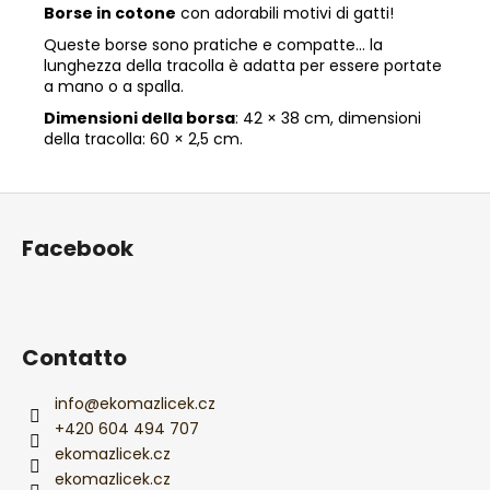
Borse in cotone
con adorabili motivi di gatti!
Queste borse sono pratiche e compatte… la
lunghezza della tracolla è adatta per essere portate
a mano o a spalla.
Dimensioni della borsa
: 42 × 38 cm, dimensioni
della tracolla: 60 × 2,5 cm.
P
i
Facebook
è
d
i
p
Contatto
a
g
info
@
ekomazlicek.cz
i
+420 604 494 707
ekomazlicek.cz
n
ekomazlicek.cz