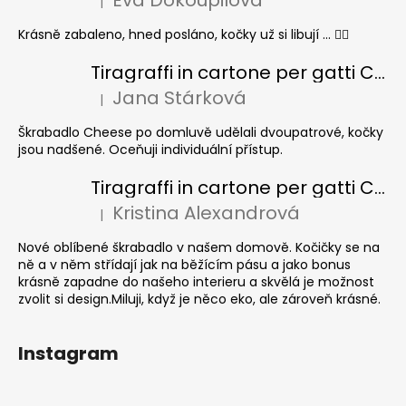
Eva Dokoupilová
|
La valutazione del prodotto è 5 su 5 stelle.
Krásně zabaleno, hned posláno, kočky už si libují ... 👍🏻
Tiragraffi in cartone per gatti CHEESE ELIPSE colore
Jana Stárková
|
La valutazione del prodotto è 5 su 5 stelle.
Škrabadlo Cheese po domluvě udělali dvoupatrové, kočky
jsou nadšené. Oceňuji individuální přístup.
Tiragraffi in cartone per gatti CUBE Colour
Kristina Alexandrová
|
La valutazione del prodotto è 5 su 5 stelle.
Nové oblíbené škrabadlo v našem domově. Kočičky se na
ně a v něm střídají jak na běžícím pásu a jako bonus
krásně zapadne do našeho interieru a skvělá je možnost
zvolit si design.Miluji, když je něco eko, ale zároveň krásné.
Instagram