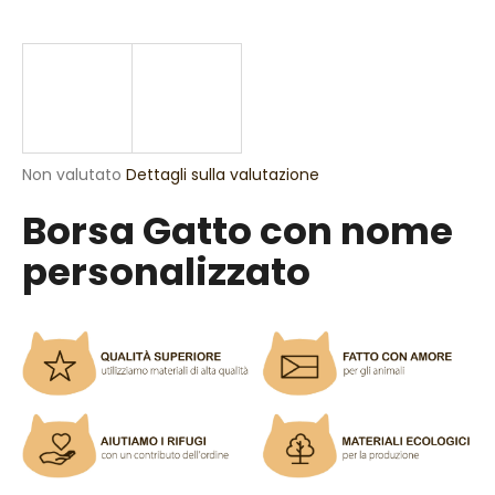
n
d
o
?
La
Non valutato
Dettagli sulla valutazione
valutazione
Borsa Gatto con nome
media
RICERCA
del
personalizzato
prodotto
è
0,0
S
su
5
i
stelle.
c
o
n
s
i
g