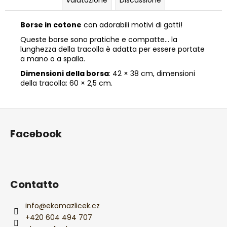
Valutazione
Discussione
Borse in cotone
con adorabili motivi di gatti!
Queste borse sono pratiche e compatte… la
lunghezza della tracolla è adatta per essere portate
a mano o a spalla.
Dimensioni della borsa
: 42 × 38 cm, dimensioni
della tracolla: 60 × 2,5 cm.
P
i
Facebook
è
d
i
p
Contatto
a
g
info
@
ekomazlicek.cz
i
+420 604 494 707