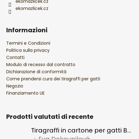
ekomazlicek.cz
n
ekomazlicek.cz
a
Informazioni
Termini e Condizioni
Politica sulla privacy
Contatti
Modulo di recesso dal contratto
Dichiarazione di conformità
Come prendersi cura dei tiragraffi per gatti
Negozio
Finanziamento UE
Prodotti valutati di recente
Tiragraffi in cartone per gatti BASIC Colour