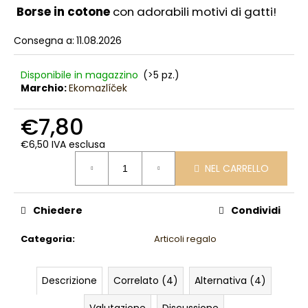
Borse in cotone
con adorabili motivi di gatti!
l
i
Consegna a:
11.08.2026
a
d
i
Disponibile in magazzino
(>5 pz.)
Marchio:
Ekomazlíček
€7,80
€6,50 IVA esclusa
Prezzo
NEL CARRELLO
della
misura:
Chiedere
Condividi
Categoria
:
Articoli regalo
Descrizione
Correlato (4)
Alternativa (4)