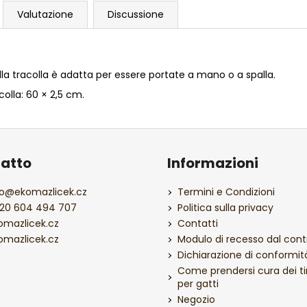
Valutazione
Discussione
a tracolla è adatta per essere portate a mano o a spalla.
colla: 60 × 2,5 cm.
atto
Informazioni
o
@
ekomazlicek.cz
Termini e Condizioni
20 604 494 707
Politica sulla privacy
omazlicek.cz
Contatti
omazlicek.cz
Modulo di recesso dal cont
Dichiarazione di conformit
Come prendersi cura dei ti
per gatti
Negozio