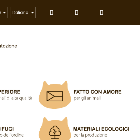
Ricerca
Accesso
Carrello
atti
Lettiera per gatti
Articoli regalo
R
Italiano
della
lutazione
spesa