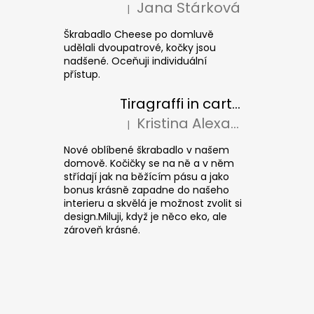
Jana Stárková
|
La valutazione del prodotto è 5 su 5 stel
Škrabadlo Cheese po domluvě
udělali dvoupatrové, kočky jsou
nadšené. Oceňuji individuální
přístup.
Tiragraffi in cartone per gatti CUBE Colour
Kristina Alexandrová
|
La valutazione del prodotto è 5 su 5 stel
Nové oblíbené škrabadlo v našem
domově. Kočičky se na ně a v něm
střídají jak na běžícím pásu a jako
bonus krásně zapadne do našeho
interieru a skvělá je možnost zvolit si
design.Miluji, když je něco eko, ale
zároveň krásné.