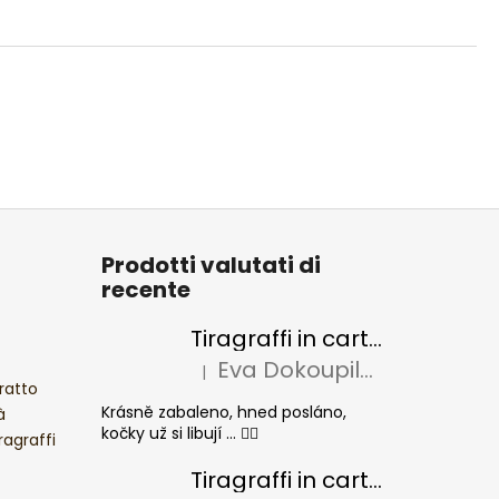
Prodotti valutati di
recente
Tiragraffi in cartone per gatti BASIC Colour
Eva Dokoupilová
|
La valutazione del prodotto è 5 su 5 stel
ratto
Krásně zabaleno, hned posláno,
à
kočky už si libují ... 👍🏻
ragraffi
Tiragraffi in cartone per gatti CHEESE ELIPSE colore