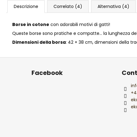
Descrizione
Correlato (4)
Alternativa (4)
Borse in cotone
con adorabili motivi di gatti!
Queste borse sono pratiche e compatte… la lunghezza dell
Dimensioni della borsa
: 42 × 38 cm, dimensioni della tra
P
i
Facebook
Cont
è
d
inf
i
+4
p
ek
a
ek
g
i
n