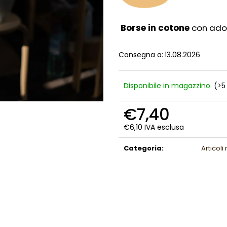
Borse in cotone
con adora
Consegna a:
13.08.2026
Disponibile in magazzino
(>5
€7,40
€6,10 IVA esclusa
Prezzo
della
Categoria
:
Articoli
misura: