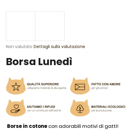
n
d
o
?
La
Non valutato
Dettagli sulla valutazione
valutazione
Borsa Lunedì
media
RICERCA
del
prodotto
è
0,0
S
su
5
i
stelle.
c
o
n
s
i
Borse in cotone
con adorabili motivi di gatti!
g