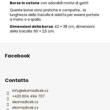
Borse in cotone
con adorabili motivi di gatti!
Queste borse sono pratiche e compatte… la
lunghezza della tracolla è adatta per essere portate
a mano o a spalla.
Dimensioni della borsa
: 42 × 38 cm, dimensioni
della tracolla: 60 × 2,5 cm.
P
i
Facebook
è
d
i
p
Contatto
a
g
info
@
ekomazlicek.cz
i
+420 604 494 707
ekomazlicek.cz
n
ekomazlicek.cz