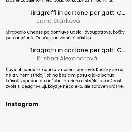
Krásně zabaleno, hned posláno, kočky už si libují ... 👍🏻
Tiragraffi in cartone per gatti CHEESE ELIPSE colore
Jana Stárková
|
La valutazione del prodotto è 5 su 5 stelle.
Škrabadlo Cheese po domluvě udělali dvoupatrové, kočky
jsou nadšené. Oceňuji individuální přístup.
Tiragraffi in cartone per gatti CUBE Colour
Kristina Alexandrová
|
La valutazione del prodotto è 5 su 5 stelle.
Nové oblíbené škrabadlo v našem domově. Kočičky se na
ně a v něm střídají jak na běžícím pásu a jako bonus
krásně zapadne do našeho interieru a skvělá je možnost
zvolit si design.Miluji, když je něco eko, ale zároveň krásné.
Instagram