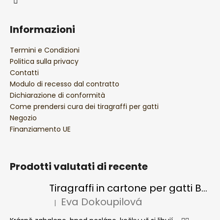
a
Informazioni
Termini e Condizioni
Politica sulla privacy
Contatti
Modulo di recesso dal contratto
Dichiarazione di conformità
Come prendersi cura dei tiragraffi per gatti
Negozio
Finanziamento UE
Prodotti valutati di recente
Tiragraffi in cartone per gatti BASIC Colour
Eva Dokoupilová
|
La valutazione del prodotto è 5 su 5 stelle.