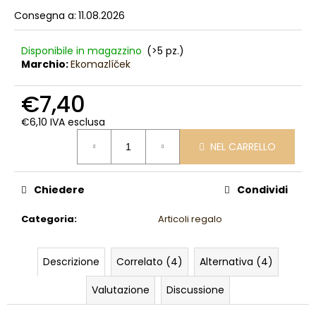
l
Consegna a:
11.08.2026
i
a
Disponibile in magazzino
(>5 pz.)
d
Marchio:
Ekomazlíček
i
€7,40
€6,10 IVA esclusa
Prezzo
NEL CARRELLO
della
misura:
Chiedere
Condividi
Categoria
:
Articoli regalo
Descrizione
Correlato (4)
Alternativa (4)
Valutazione
Discussione