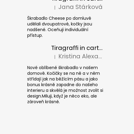
Jana Stárková
|
La valutazione del prodotto è 5 su 5 stel
Škrabadlo Cheese po domluvě
udělali dvoupatrové, kočky jsou
nadšené. Oceňuji individuální
přístup.
Tiragraffi in cartone per gatti CUBE Colour
Kristina Alexandrová
|
La valutazione del prodotto è 5 su 5 stel
Nové oblíbené škrabadlo v našem
domově. Kočičky se na ně a v něm
střídají jak na běžícím pásu a jako
bonus krásně zapadne do našeho
interieru a skvělá je možnost zvolit si
design.Miluji, když je něco eko, ale
zároveň krásné.