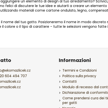
uoi aggiungere un elemento di design al tuo arredamento? Scrivici,
mo felici di discutere le tue idee e aiutarti a creare un element
ilizzando materiali come cartone ondulato, legno, compensato, pl
n il nome del tuo gatto. Posizioneremo il nome in modo discreto n
l colore o il tipo di carattere – tutte le selezioni vengono fatte i
atto
Informazioni
o
@
ekomazlicek.cz
Termini e Condizioni
20 604 494 707
Politica sulla privacy
omazlicek.cz
Contatti
omazlicek.cz
Modulo di recesso dal cont
Dichiarazione di conformit
Come prendersi cura dei ti
per gatti