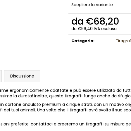
Scegliere la variante
da
€68,20
da
€56,40
IVA esclusa
Prezzo
della
Categoria
:
Tiragraf
misura:
Discussione
me ergonomicamente adattate e può essere utilizzato da tutti i la
simo la durata! Inoltre, questo tiragraffi funge anche da rifugio i
 in cartone ondulato premium a cinque strati, con un motivo origi
 dei tuoi animali. Una volta che il tiragraffi avrà svolto il suo sco
sioni preferite, contattaci e creeremo un tiragraffi su misura pe