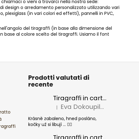
 chiamaci o vieni a trovarci nella nostra sede:
o di design o arredamento personalizzato utilizzando vari
exiglass (in vari colori ed effetti), pannelli in PVC,
ell'angolo del tiragraffi (in base alla dimensione del
n base al colore scelto del tiragraffi. Usiamo il font
Prodotti valutati di
recente
Tiragraffi in cartone per gatti BASIC Colour
Eva Dokoupilová
|
La valutazione del prodotto è 5 su 5 stel
ratto
Krásně zabaleno, hned posláno,
à
kočky už si libují ... 👍🏻
ragraffi
Tiragraffi in cartone per gatti CHEESE ELIPSE colore