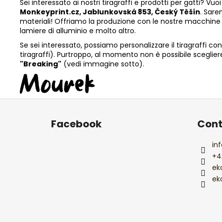
Sei interessato ai nostri tiragraffi e prodotti per gatti? V
Monkeyprint.cz, Jablunkovská 853, Český Těšín
. Sare
materiali! Offriamo la produzione con le nostre macchine ut
lamiere di alluminio e molto altro.
Se sei interessato, possiamo personalizzare il tiragraffi co
tiragraffi). Purtroppo, al momento non è possibile scegliere i
"Breaking"
(vedi immagine sotto).
P
i
Facebook
Cont
è
d
inf
i
+4
p
ek
a
ek
g
i
n