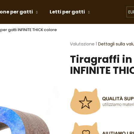
tone per gatti
Letti per gatti
Giochi per g
EU
 per gatti INFINITE THICK colore
Cosa state cercando?
La
Valutazione 1
Dettagli sulla va
valutazione
Tiragraffi i
media
RICERCA
del
INFINITE THI
prodotto
è
5,0
Si consiglia di
su
5
stelle.