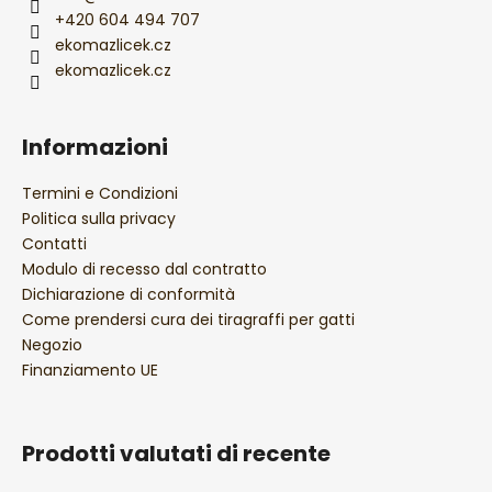
i
+420 604 494 707
ekomazlicek.cz
n
ekomazlicek.cz
a
Informazioni
Termini e Condizioni
Politica sulla privacy
Contatti
Modulo di recesso dal contratto
Dichiarazione di conformità
Come prendersi cura dei tiragraffi per gatti
Negozio
Finanziamento UE
Prodotti valutati di recente