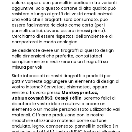
colore, oppure con pannelli in acrilico in tre varianti
aggiuntive. Solo questo cartone di alta qualità può
resistere a lungo ai graffi dei vostri amati animali.
Una volta che il tiragraffi sarà consumato, può
essere facilmente riciclato come carta (per i
pannelli acrilici, devono essere rimossi prima).
Cerchiamo di essere rispettosi dell’ambiente e di
comportarci in modo ecologico.
Se desiderate avere un tiragraffi di questo design
nelle dimensioni che preferite, contattateci
semplicemente e realizzeremo un tiragraffi su
misura per voi!
Siete interessati ai nostri tiragraffi e prodotti per
gatti? Vorreste aggiungere un elemento di design al
vostro interno? Scriveteci, chiamateci, oppure
venite a trovarci presso
Monkeyprint.cz,
Jablunkovská 853, Český Těšín
. Saremo felici di
discutere le vostre idee e aiutarvi a creare un
elemento o un mobile personalizzato utilizzando vari
materiali. Offriamo produzione con le nostre
macchine utilizzando materiali come cartone
ondulato, legno, compensato, pannelli in acrilico (in
vari colori ed effetti), lastre di PVC, lastre di alluminio