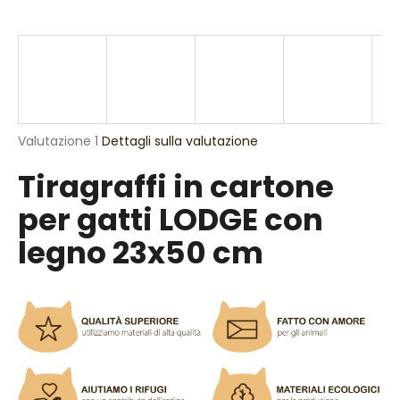
n
d
o
?
La
Valutazione 1
Dettagli sulla valutazione
valutazione
Tiragraffi in cartone
media
RICERCA
del
per gatti LODGE con
prodotto
è
legno 23x50 cm
5,0
S
su
5
i
stelle.
c
o
n
s
i
g