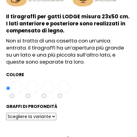
l
i
Il tiragraffi per gatti LODGE misura 23x50 cm.
a
I lati anteriore e posteriore sono realizzati in
d
compensato di legno.
i
Non si tratta di una casetta con un’unica
entrata. Il tiragraffi ha un’apertura più grande
su un lato e una più piccola sull’altro lato, e
queste sono separate tra loro.
COLORE
GRAFFI DI PROFONDITÀ