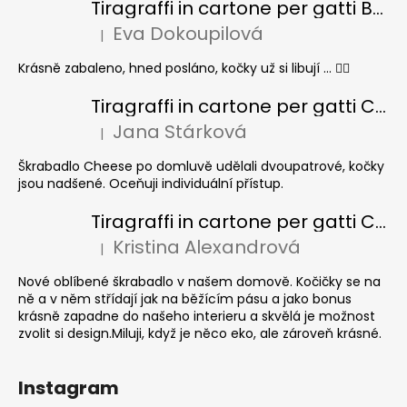
Tiragraffi in cartone per gatti BASIC Colour
Eva Dokoupilová
|
La valutazione del prodotto è 5 su 5 stelle.
Krásně zabaleno, hned posláno, kočky už si libují ... 👍🏻
Tiragraffi in cartone per gatti CHEESE ELIPSE colore
Jana Stárková
|
La valutazione del prodotto è 5 su 5 stelle.
Škrabadlo Cheese po domluvě udělali dvoupatrové, kočky
jsou nadšené. Oceňuji individuální přístup.
Tiragraffi in cartone per gatti CUBE Colour
Kristina Alexandrová
|
La valutazione del prodotto è 5 su 5 stelle.
Nové oblíbené škrabadlo v našem domově. Kočičky se na
ně a v něm střídají jak na běžícím pásu a jako bonus
krásně zapadne do našeho interieru a skvělá je možnost
zvolit si design.Miluji, když je něco eko, ale zároveň krásné.
Instagram