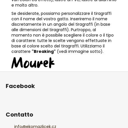
e molto altro.
Se desiderate, possiamo personalizzare il tiragraffi
con il nome del vostro gatto. Inseriremo il nome
discretamente in un angolo del tiragraffi (in base
alle dimensioni del tiragraffi). Purtroppo, al
momento non è possibile scegliere il colore o il tipo
di carattere: tutte le scelte vengono effettuate in
base al colore scelto del tiragraffi. Utilizziamo il
carattere
"Breaking"
(vedi immagine sotto).
P
i
Facebook
è
d
i
p
Contatto
a
g
info
@
ekomazlicek.cz