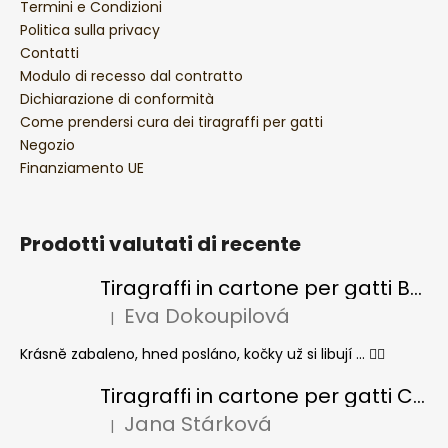
Termini e Condizioni
Politica sulla privacy
Contatti
Modulo di recesso dal contratto
Dichiarazione di conformità
Come prendersi cura dei tiragraffi per gatti
Negozio
Finanziamento UE
Prodotti valutati di recente
Tiragraffi in cartone per gatti BASIC Colour
Eva Dokoupilová
|
La valutazione del prodotto è 5 su 5 stelle.
Krásně zabaleno, hned posláno, kočky už si libují ... 👍🏻
Tiragraffi in cartone per gatti CHEESE ELIPSE colore
Jana Stárková
|
La valutazione del prodotto è 5 su 5 stelle.