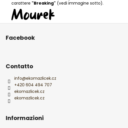
carattere
"Breaking"
(vedi immagine sotto).
P
i
Facebook
è
d
i
p
Contatto
a
g
info
@
ekomazlicek.cz
i
+420 604 494 707
ekomazlicek.cz
n
ekomazlicek.cz
a
Informazioni