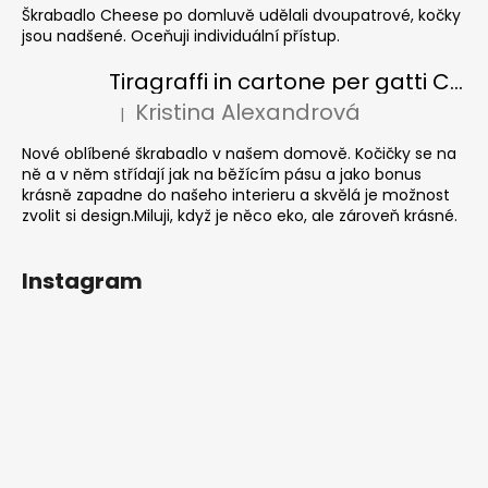
Škrabadlo Cheese po domluvě udělali dvoupatrové, kočky
jsou nadšené. Oceňuji individuální přístup.
Tiragraffi in cartone per gatti CUBE Colour
Kristina Alexandrová
|
La valutazione del prodotto è 5 su 5 stelle.
Nové oblíbené škrabadlo v našem domově. Kočičky se na
ně a v něm střídají jak na běžícím pásu a jako bonus
krásně zapadne do našeho interieru a skvělá je možnost
zvolit si design.Miluji, když je něco eko, ale zároveň krásné.
Instagram