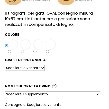
l
i
Il tiragraffi per gatti OVAL con legno misura
a
19x57 cm. I lati anteriore e posteriore sono
d
realizzati in compensato di legno.
i
COLORE
GRAFFI DI PROFONDITÀ
NOME SUL GRATTA E VINCI
?
Consegna a:
Scegliere la variante