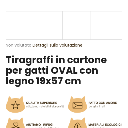
n
d
o
?
La
Non valutato
Dettagli sulla valutazione
valutazione
Tiragraffi in cartone
media
RICERCA
del
per gatti OVAL con
prodotto
è
legno 19x57 cm
0,0
S
su
5
i
stelle.
c
o
n
s
i
g