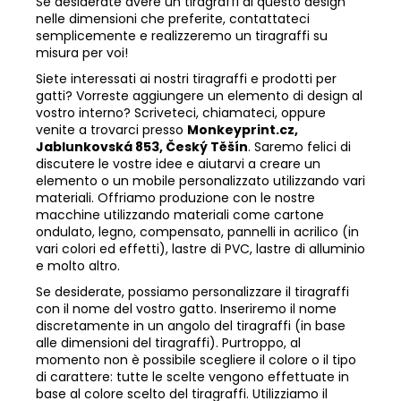
Se desiderate avere un tiragraffi di questo design
nelle dimensioni che preferite, contattateci
semplicemente e realizzeremo un tiragraffi su
misura per voi!
Siete interessati ai nostri tiragraffi e prodotti per
gatti? Vorreste aggiungere un elemento di design al
vostro interno? Scriveteci, chiamateci, oppure
venite a trovarci presso
Monkeyprint.cz,
Jablunkovská 853, Český Těšín
. Saremo felici di
discutere le vostre idee e aiutarvi a creare un
elemento o un mobile personalizzato utilizzando vari
materiali. Offriamo produzione con le nostre
macchine utilizzando materiali come cartone
ondulato, legno, compensato, pannelli in acrilico (in
vari colori ed effetti), lastre di PVC, lastre di alluminio
e molto altro.
Se desiderate, possiamo personalizzare il tiragraffi
con il nome del vostro gatto. Inseriremo il nome
discretamente in un angolo del tiragraffi (in base
alle dimensioni del tiragraffi). Purtroppo, al
momento non è possibile scegliere il colore o il tipo
di carattere: tutte le scelte vengono effettuate in
base al colore scelto del tiragraffi. Utilizziamo il