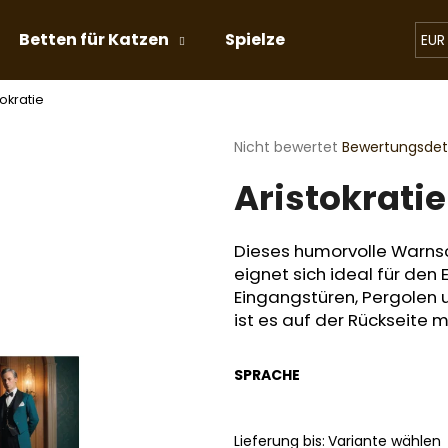
Betten für Katzen
Spielzeug für Katzen
EUR
tokratie
Was suchen Sie?
Die
Nicht bewertet
Bewertungsdeta
durchschnittliche
Aristokratie
Produktbewertung
SUCHEN
ist
0,0
von
Dieses humorvolle Warnsc
5
Wir empfehlen
eignet sich ideal für den 
Sternen.
Eingangstüren, Pergolen 
ist es auf der Rückseite
SPRACHE
Lieferung bis:
Variante wählen