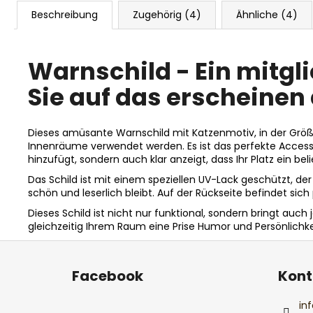
Beschreibung
Zugehörig (4)
Ähnliche (4)
Warnschild - Ein mitgli
Sie auf das erscheinen 
Dieses amüsante Warnschild mit Katzenmotiv, in der Größe 
Innenräume verwendet werden. Es ist das perfekte Access
hinzufügt, sondern auch klar anzeigt, dass Ihr Platz ein bel
Das Schild ist mit einem speziellen UV-Lack geschützt, d
schön und leserlich bleibt. Auf der Rückseite befindet sic
Dieses Schild ist nicht nur funktional, sondern bringt auc
gleichzeitig Ihrem Raum eine Prise Humor und Persönlichkei
F
u
Facebook
Kont
ß
z
inf