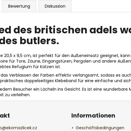
Bewertung
Diskussion
ed des britischen adels wo
des butlers.
20,5 x 9,5 cm, ist perfekt für den Außeneinsatz geeignet, kann 
oire für Tore, Zäune, Eingangstüren, Pergolen und andere Auße
iebtes Refugium für Katzen ist.
er das Verblassen der Farben effektiv verlangsamt, sodass es au
h praktisches doppelseitiges Klebeband für eine einfache und sic
h jedem Besucher ein Lächeln ins Gesicht. Es ist eine wunderbare
t zu verleihen.
akt
Informationen
o
@
ekomazlicek.cz
Geschäftsbedingungen