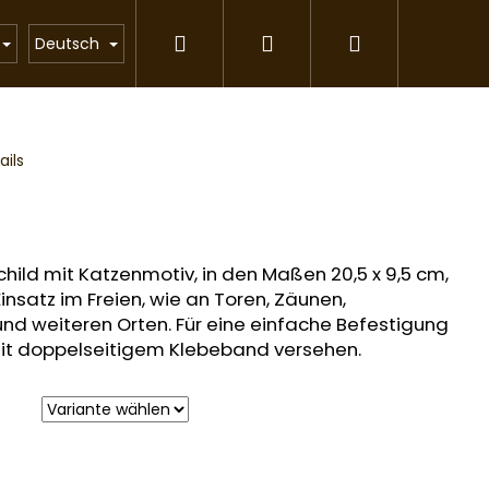
Suchen
Login
Warenkorb
Katzenstreu
Geschenkartikel
Partnerpr
Deutsch
ils
hild mit Katzenmotiv, in den Maßen 20,5 x 9,5 cm,
Einsatz im Freien, wie an Toren, Zäunen,
und weiteren Orten. Für eine einfache Befestigung
 mit doppelseitigem Klebeband versehen.