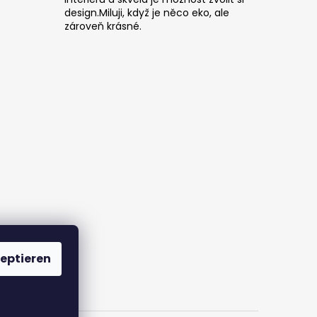
design.Miluji, když je něco eko, ale
zároveň krásné.
eptieren