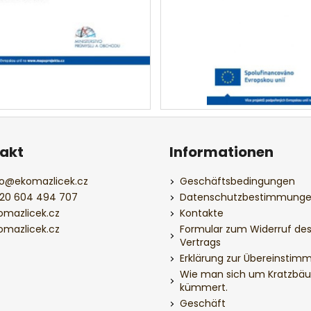
akt
Informationen
o
@
ekomazlicek.cz
Geschäftsbedingungen
20 604 494 707
Datenschutzbestimmung
omazlicek.cz
Kontakte
omazlicek.cz
Formular zum Widerruf de
Vertrags
Erklärung zur Übereinstim
Wie man sich um Kratzbä
kümmert.
Geschäft