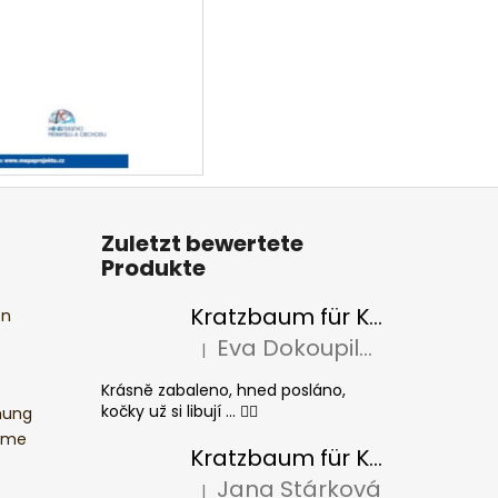
Zuletzt bewertete
Produkte
Kratzbaum für Katzen BASIC Colour
en
Eva Dokoupilová
|
Die Produktbewertung beträgt 5 von 5 S
s
Krásně zabaleno, hned posláno,
kočky už si libují ... 👍🏻
mung
ume
Kratzbaum für Katzen CHEESE ELIPSE colour
Jana Stárková
|