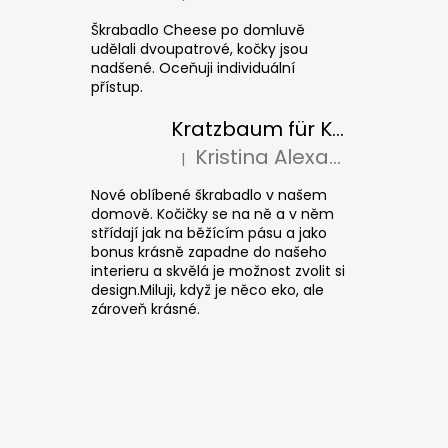
Die Produktbewertung beträgt 5 von 5 S
Škrabadlo Cheese po domluvě
udělali dvoupatrové, kočky jsou
nadšené. Oceňuji individuální
přístup.
Kratzbaum für Katzen CUBE Colour
Kristina Alexandrová
|
Die Produktbewertung beträgt 5 von 5 S
Nové oblíbené škrabadlo v našem
domově. Kočičky se na ně a v něm
střídají jak na běžícím pásu a jako
bonus krásně zapadne do našeho
interieru a skvělá je možnost zvolit si
design.Miluji, když je něco eko, ale
zároveň krásné.