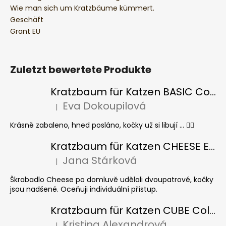
Wie man sich um Kratzbäume kümmert.
Geschäft
Grant EU
Zuletzt bewertete Produkte
Kratzbaum für Katzen BASIC Colour
Eva Dokoupilová
|
Die Produktbewertung beträgt 5 von 5 Sternen.
Krásně zabaleno, hned posláno, kočky už si libují ... 👍🏻
Kratzbaum für Katzen CHEESE ELIPSE colour
Jana Stárková
|
Die Produktbewertung beträgt 5 von 5 Sternen.
Škrabadlo Cheese po domluvě udělali dvoupatrové, kočky
jsou nadšené. Oceňuji individuální přístup.
Kratzbaum für Katzen CUBE Colour
Kristina Alexandrová
|