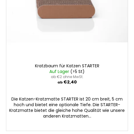
u
P
n
r
g
o
d
u
k
t
e
Kratzbaum für Katzen STARTER
Auf Lager
(>5 St)
ab €2 ohne MwSt.
€2,40
ab
Die Katzen-Kratzmatte STARTER ist 20 cm breit, 5 cm
hoch und bietet eine optionale Tiefe. Die STARTER-
Kratzmatte bietet die gleiche hohe Qualität wie unsere
anderen Kratzmatten...