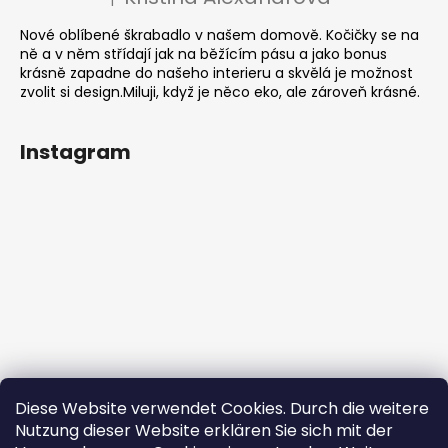
Die Produktbewertung beträgt 5 von 5 Sternen.
Nové oblíbené škrabadlo v našem domově. Kočičky se na
ně a v něm střídají jak na běžícím pásu a jako bonus
krásně zapadne do našeho interieru a skvělá je možnost
zvolit si design.Miluji, když je něco eko, ale zároveň krásné.
Instagram
Diese Website verwendet Cookies. Durch die weitere
Nutzung dieser Website erklären Sie sich mit der