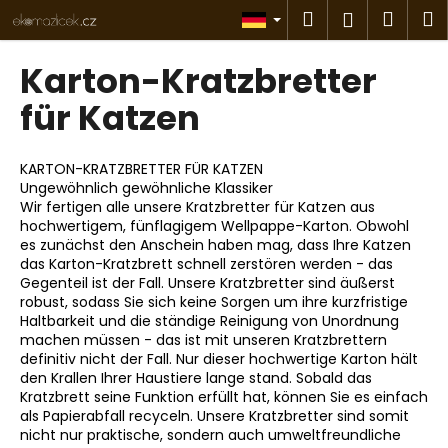
W
Zum
Suchen
Ware
M
Login
Inhalt
a
springen
Zurück
Zurück
r
Karton-Kratzbretter
zum
zum
e
W
für Katzen
n
a
k
s
o
KARTON-KRATZBRETTER FÜR KATZEN
s
r
Ungewöhnlich gewöhnliche Klassiker
Wir fertigen alle unsere Kratzbretter für Katzen aus
u
b
hochwertigem, fünflagigem Wellpappe-Karton. Obwohl
c
es zunächst den Anschein haben mag, dass Ihre Katzen
h
das Karton-Kratzbrett schnell zerstören werden - das
Gegenteil ist der Fall. Unsere Kratzbretter sind äußerst
e
robust, sodass Sie sich keine Sorgen um ihre kurzfristige
n
Haltbarkeit und die ständige Reinigung von Unordnung
S
machen müssen - das ist mit unseren Kratzbrettern
definitiv nicht der Fall. Nur dieser hochwertige Karton hält
i
den Krallen Ihrer Haustiere lange stand. Sobald das
e
Kratzbrett seine Funktion erfüllt hat, können Sie es einfach
?
als Papierabfall recyceln. Unsere Kratzbretter sind somit
nicht nur praktische, sondern auch umweltfreundliche