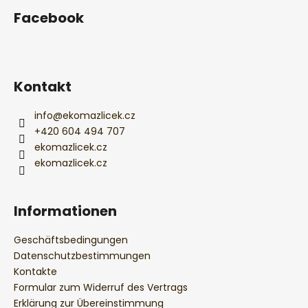
u
u
Facebook
e
ß
r
z
e
e
l
i
e
Kontakt
l
m
e
e
info
@
ekomazlicek.cz
n
+420 604 494 707
t
ekomazlicek.cz
e
ekomazlicek.cz
d
e
r
Informationen
L
i
Geschäftsbedingungen
s
Datenschutzbestimmungen
t
Kontakte
e
Formular zum Widerruf des Vertrags
Erklärung zur Übereinstimmung