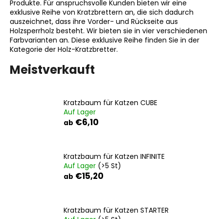
Produkte. Für anspruchsvolle Kunden bieten wir eine
exklusive Reihe von Kratzbrettern an, die sich dadurch
auszeichnet, dass ihre Vorder- und Rückseite aus
Holzsperrholz besteht. Wir bieten sie in vier verschiedenen
SUCHEN
Farbvarianten an. Diese exklusive Reihe finden Sie in der
Kategorie der Holz-Kratzbretter.
Meistverkauft
W
i
r
Kratzbaum für Katzen CUBE
e
Auf Lager
m
€6,10
ab
p
f
e
Kratzbaum für Katzen INFINITE
h
Auf Lager
(>5 St)
l
€15,20
ab
e
n
Kratzbaum für Katzen STARTER