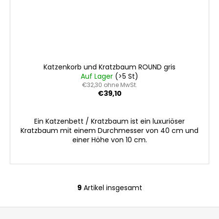
Katzenkorb und Kratzbaum ROUND gris
Auf Lager
(>5 St)
€32,30 ohne MwSt.
€39,10
Ein Katzenbett / Kratzbaum ist ein luxuriöser
Kratzbaum mit einem Durchmesser von 40 cm und
einer Höhe von 10 cm.
9
Artikel insgesamt
S
t
F
e