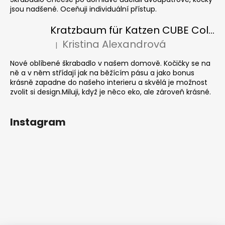
jsou nadšené. Oceňuji individuální přístup.
Kratzbaum für Katzen CUBE Colour
Kristina Alexandrová
|
Die Produktbewertung beträgt 5 von 5 Sternen.
Nové oblíbené škrabadlo v našem domově. Kočičky se na
ně a v něm střídají jak na běžícím pásu a jako bonus
krásně zapadne do našeho interieru a skvělá je možnost
zvolit si design.Miluji, když je něco eko, ale zároveň krásné.
Instagram