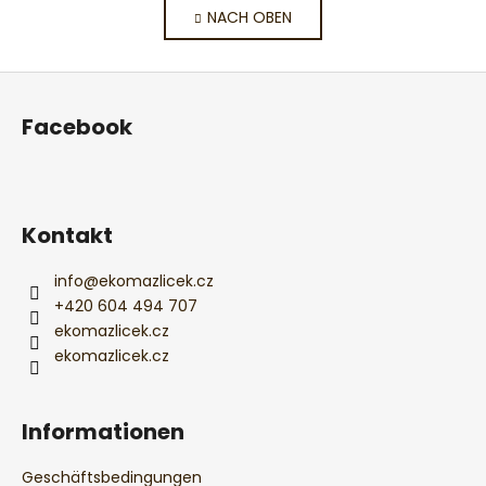
i
NACH OBEN
e
n
i
u
e
e
F
r
r
u
u
e
Facebook
n
ß
l
g
e
z
m
e
e
i
Kontakt
n
l
t
e
e
info
@
ekomazlicek.cz
d
+420 604 494 707
e
ekomazlicek.cz
r
ekomazlicek.cz
L
i
s
Informationen
t
e
Geschäftsbedingungen