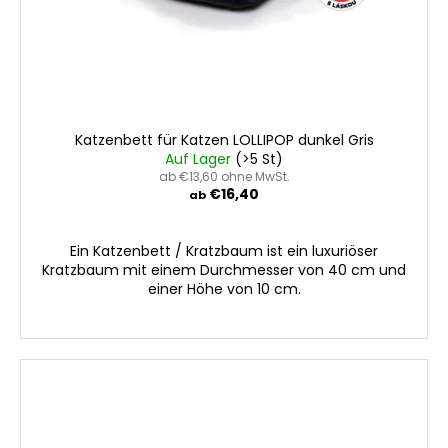
d
u
k
t
e
Katzenbett für Katzen LOLLIPOP dunkel Gris
Auf Lager
(>5 St)
ab €13,60 ohne MwSt.
€16,40
ab
Ein Katzenbett / Kratzbaum ist ein luxuriöser
Kratzbaum mit einem Durchmesser von 40 cm und
einer Höhe von 10 cm.