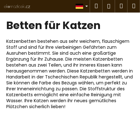
W
Zum
Suchen
Ware
M
Login
Inhalt
a
springen
Zurück
Zurück
r
Betten für Katzen
zum
zum
e
W
n
a
Katzenbetten bestehen aus sehr weichem, flauschigem
k
Stoff und sind für Ihre vierbeinigen Gefährten zum
s
o
Ausruhen bestimmt. Sie sind auch eine großartige
s
r
Ergänzung für Ihr Zuhause. Die meisten Katzenbetten
u
bestehen aus zwei Teilen, und ihr inneres Kissen kann
b
herausgenommen werden. Diese Katzenbetten werden in
c
Handarbeit in der Tschechischen Republik hergestellt, und
h
Sie können die Farbe des Bezugs wählen, um perfekt zu
Ihrer Inneneinrichtung zu passen. Die Stoffstruktur des
e
Katzenbetts ermöglicht eine einfache Reinigung mit
n
Wasser. Ihre Katzen werden ihr neues gemütliches
S
Plätzchen sicherlich lieben!
i
e
?