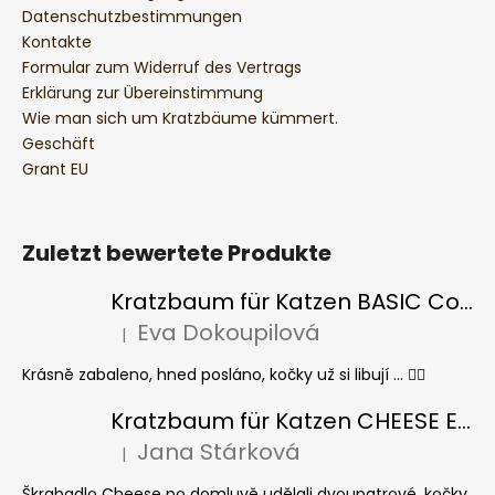
Datenschutzbestimmungen
Kontakte
Formular zum Widerruf des Vertrags
Erklärung zur Übereinstimmung
Wie man sich um Kratzbäume kümmert.
Geschäft
Grant EU
Zuletzt bewertete Produkte
Kratzbaum für Katzen BASIC Colour
Eva Dokoupilová
|
Die Produktbewertung beträgt 5 von 5 Sternen.
Krásně zabaleno, hned posláno, kočky už si libují ... 👍🏻
Kratzbaum für Katzen CHEESE ELIPSE colour
Jana Stárková
|
Die Produktbewertung beträgt 5 von 5 Sternen.
Škrabadlo Cheese po domluvě udělali dvoupatrové, kočky