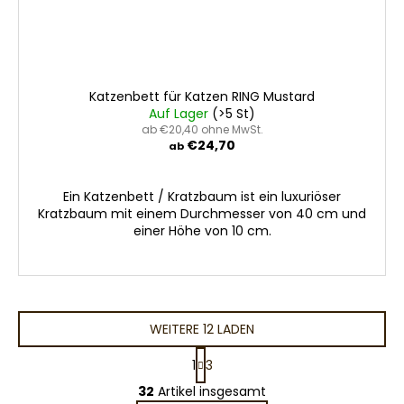
Katzenbett für Katzen RING Mustard
Auf Lager
(>5 St)
ab €20,40 ohne MwSt.
€24,70
ab
Ein Katzenbett / Kratzbaum ist ein luxuriöser
Kratzbaum mit einem Durchmesser von 40 cm und
einer Höhe von 10 cm.
WEITERE 12 LADEN
P
1
3
a
S
g
32
Artikel insgesamt
t