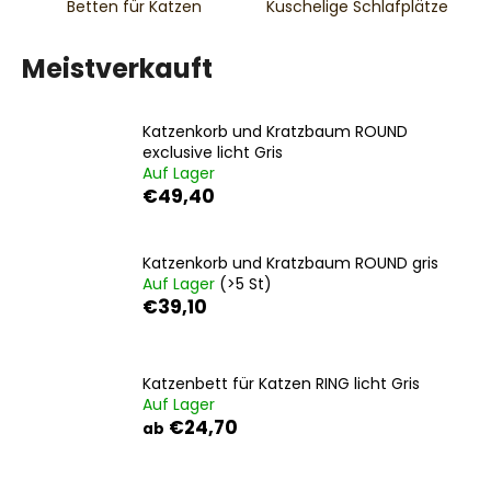
Betten für Katzen
Kuschelige Schlafplätze
Meistverkauft
SUCHEN
Katzenkorb und Kratzbaum ROUND
exclusive licht Gris
Auf Lager
W
€49,40
i
r
e
Katzenkorb und Kratzbaum ROUND gris
m
Auf Lager
(>5 St)
p
€39,10
f
e
h
Katzenbett für Katzen RING licht Gris
l
Auf Lager
e
€24,70
ab
n