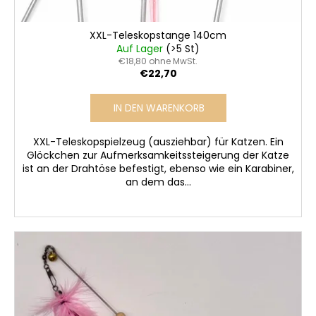
e
XXL-Teleskopstange 140cm
Auf Lager
(>5 St)
€18,80 ohne MwSt.
€22,70
IN DEN WARENKORB
XXL-Teleskopspielzeug (ausziehbar) für Katzen. Ein
Glöckchen zur Aufmerksamkeitssteigerung der Katze
ist an der Drahtöse befestigt, ebenso wie ein Karabiner,
an dem das...