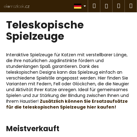
W
Zum
Suchen
Ware
M
Login
Inhalt
a
springen
Zurück
Zurück
r
Teleskopische
zum
zum
e
W
Spielzeuge
n
a
k
s
o
Interaktive Spielzeuge für Katzen mit verstellbarer Länge,
s
r
die ihre natürlichen Jagdinstinkte fördern und
u
b
stundenlangen Spaß garantieren. Dank des
c
teleskopischen Designs kann das Spielzeug einfach an
verschiedene Spielstile angepasst werden. Hier finden Sie
h
Varianten mit Federn, Fell oder Glöckchen, die die Neugier
e
und Aktivität Ihrer Katze anregen. Ideal für gemeinsames
n
Spielen und zur Stärkung der Bindung zwischen Ihnen und
Ihrem Haustier!
Zusätzlich können Sie Ersatzaufsätze
S
für die teleskopischen Spielzeuge hier kaufen!
i
e
Meistverkauft
?