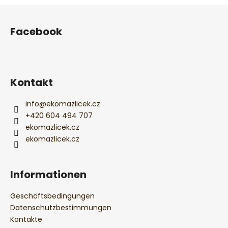
t
F
e
u
u
Facebook
e
ß
r
z
e
e
l
i
e
Kontakt
l
m
e
e
info
@
ekomazlicek.cz
n
+420 604 494 707
t
ekomazlicek.cz
e
ekomazlicek.cz
d
e
r
Informationen
L
i
Geschäftsbedingungen
s
Datenschutzbestimmungen
t
Kontakte
e