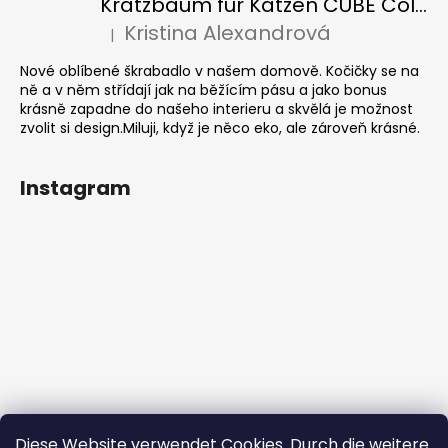
Kratzbaum für Katzen CUBE Colour
Kristina Alexandrová
|
Die Produktbewertung beträgt 5 von 5 Sternen.
Nové oblíbené škrabadlo v našem domově. Kočičky se na
ně a v něm střídají jak na běžícím pásu a jako bonus
krásně zapadne do našeho interieru a skvělá je možnost
zvolit si design.Miluji, když je něco eko, ale zároveň krásné.
Instagram
Diese Website verwendet Cookies. Durch die weitere