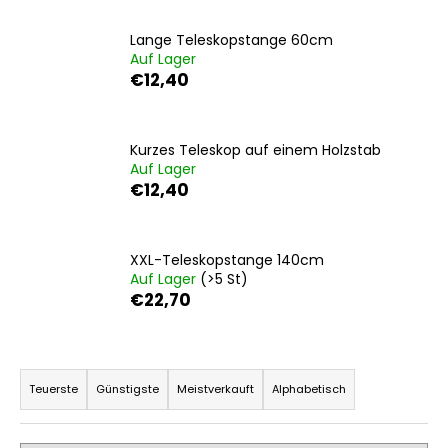
Lange Teleskopstange 60cm
Auf Lager
SUCHEN
€12,40
Kurzes Teleskop auf einem Holzstab
W
Auf Lager
i
€12,40
r
e
m
XXL-Teleskopstange 140cm
p
Auf Lager
(>5 St)
f
€22,70
e
h
l
P
e
r
Teuerste
Günstigste
Meistverkauft
Alphabetisch
n
o
d