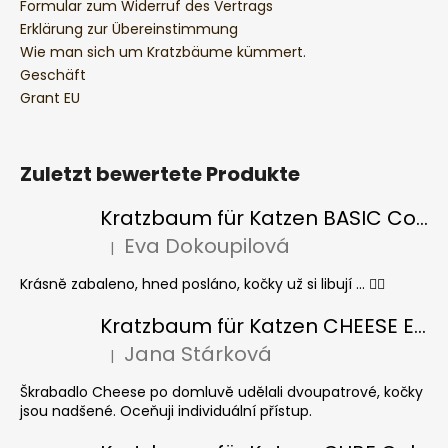
Formular zum Widerruf des Vertrags
Erklärung zur Übereinstimmung
Wie man sich um Kratzbäume kümmert.
Geschäft
Grant EU
Zuletzt bewertete Produkte
Kratzbaum für Katzen BASIC Colour
Eva Dokoupilová
|
Die Produktbewertung beträgt 5 von 5 Sternen.
Krásně zabaleno, hned posláno, kočky už si libují ... 👍🏻
Kratzbaum für Katzen CHEESE ELIPSE colour
Jana Stárková
|
Die Produktbewertung beträgt 5 von 5 Sternen.
Škrabadlo Cheese po domluvě udělali dvoupatrové, kočky
jsou nadšené. Oceňuji individuální přístup.