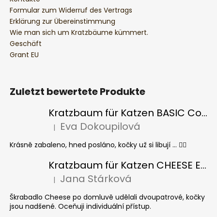
Formular zum Widerruf des Vertrags
Erklärung zur Übereinstimmung
Wie man sich um Kratzbäume kümmert.
Geschäft
Grant EU
Zuletzt bewertete Produkte
Kratzbaum für Katzen BASIC Colour
Eva Dokoupilová
|
Die Produktbewertung beträgt 5 von 5 Sternen.
Krásně zabaleno, hned posláno, kočky už si libují ... 👍🏻
Kratzbaum für Katzen CHEESE ELIPSE colour
Jana Stárková
|
Die Produktbewertung beträgt 5 von 5 Sternen.
Škrabadlo Cheese po domluvě udělali dvoupatrové, kočky
jsou nadšené. Oceňuji individuální přístup.