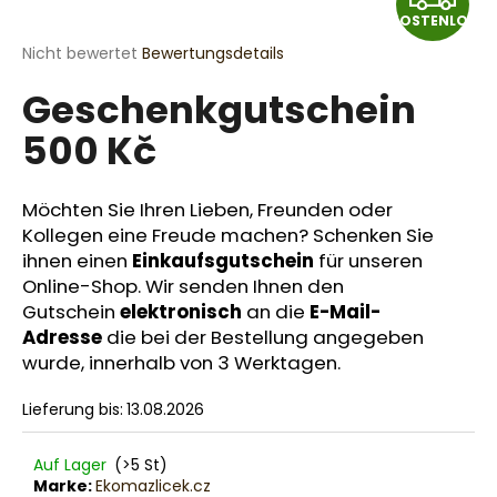
KOSTENLOS
O
Die
Nicht bewertet
Bewertungsdetails
durchschnittliche
S
SUCHEN
Geschenkgutschein
Produktbewertung
ist
T
500 Kč
0,0
von
E
W
5
Sternen.
i
Möchten Sie Ihren Lieben, Freunden oder
N
r
Kollegen eine Freude machen? Schenken Sie
e
ihnen einen
Einkaufsgutschein
für unseren
L
m
Online-Shop. Wir senden Ihnen den
p
Gutschein
elektronisch
an die
E-Mail-
O
f
Adresse
die bei der Bestellung angegeben
e
S
wurde, innerhalb von 3 Werktagen.
h
l
Lieferung bis:
13.08.2026
e
n
Auf Lager
(>5 St)
Marke:
Ekomazlicek.cz