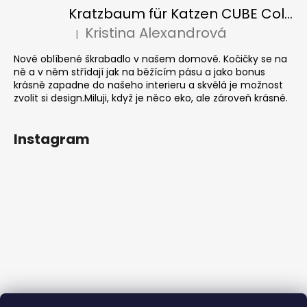
Kratzbaum für Katzen CUBE Colour
Kristina Alexandrová
|
Die Produktbewertung beträgt 5 von 5 Sternen.
Nové oblíbené škrabadlo v našem domově. Kočičky se na
ně a v něm střídají jak na běžícím pásu a jako bonus
krásně zapadne do našeho interieru a skvělá je možnost
zvolit si design.Miluji, když je něco eko, ale zároveň krásné.
Instagram