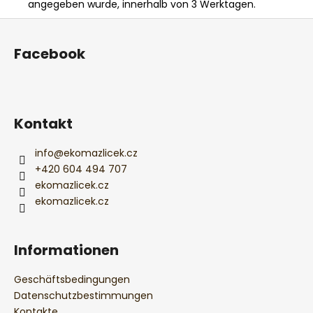
angegeben wurde, innerhalb von 3 Werktagen.
F
u
Facebook
ß
z
e
i
Kontakt
l
e
info
@
ekomazlicek.cz
+420 604 494 707
ekomazlicek.cz
ekomazlicek.cz
Informationen
Geschäftsbedingungen
Datenschutzbestimmungen
Kontakte