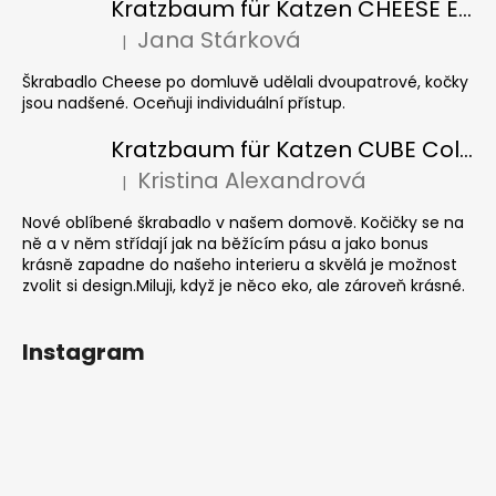
Kratzbaum für Katzen CHEESE ELIPSE colour
Jana Stárková
|
Die Produktbewertung beträgt 5 von 5 Sternen.
Škrabadlo Cheese po domluvě udělali dvoupatrové, kočky
jsou nadšené. Oceňuji individuální přístup.
Kratzbaum für Katzen CUBE Colour
Kristina Alexandrová
|
Die Produktbewertung beträgt 5 von 5 Sternen.
Nové oblíbené škrabadlo v našem domově. Kočičky se na
ně a v něm střídají jak na běžícím pásu a jako bonus
krásně zapadne do našeho interieru a skvělá je možnost
zvolit si design.Miluji, když je něco eko, ale zároveň krásné.
Instagram