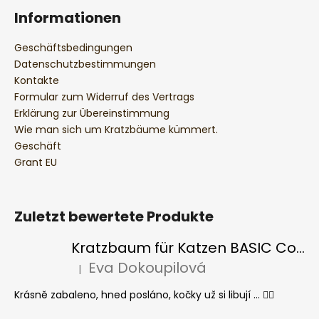
Informationen
Geschäftsbedingungen
Datenschutzbestimmungen
Kontakte
Formular zum Widerruf des Vertrags
Erklärung zur Übereinstimmung
Wie man sich um Kratzbäume kümmert.
Geschäft
Grant EU
Zuletzt bewertete Produkte
Kratzbaum für Katzen BASIC Colour
Eva Dokoupilová
|
Die Produktbewertung beträgt 5 von 5 Sternen.
Krásně zabaleno, hned posláno, kočky už si libují ... 👍🏻