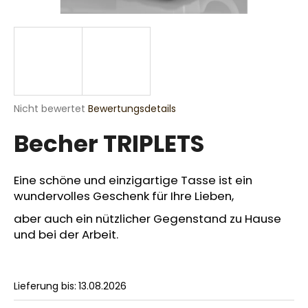
SUCHEN
Die
Nicht bewertet
Bewertungsdetails
W
durchschnittliche
i
Becher TRIPLETS
Produktbewertung
r
ist
e
0,0
m
von
Eine schöne und einzigartige Tasse ist ein
p
5
wundervolles Geschenk für Ihre Lieben,
Sternen.
f
e
aber auch ein nützlicher Gegenstand zu Hause
h
und bei der Arbeit.
l
e
n
Lieferung bis:
13.08.2026