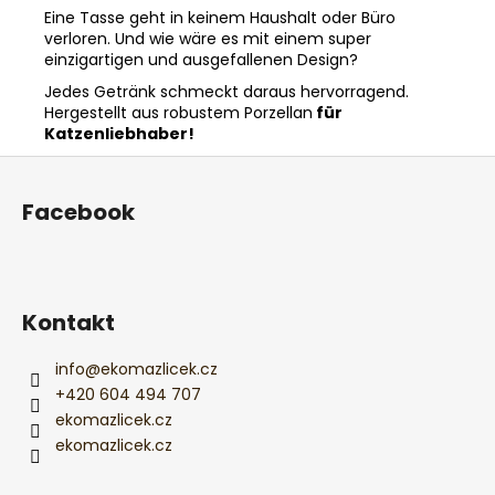
Eine Tasse geht in keinem Haushalt oder Büro
verloren. Und wie wäre es mit einem super
einzigartigen und ausgefallenen Design?
Jedes Getränk schmeckt daraus hervorragend.
Hergestellt aus robustem Porzellan
für
Katzenliebhaber!
F
u
Facebook
ß
z
e
i
Kontakt
l
e
info
@
ekomazlicek.cz
+420 604 494 707
ekomazlicek.cz
ekomazlicek.cz