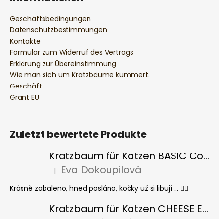
Geschäftsbedingungen
Datenschutzbestimmungen
Kontakte
Formular zum Widerruf des Vertrags
Erklärung zur Übereinstimmung
Wie man sich um Kratzbäume kümmert.
Geschäft
Grant EU
Zuletzt bewertete Produkte
Kratzbaum für Katzen BASIC Colour
Eva Dokoupilová
|
Die Produktbewertung beträgt 5 von 5 Sternen.
Krásně zabaleno, hned posláno, kočky už si libují ... 👍🏻
Kratzbaum für Katzen CHEESE ELIPSE colour