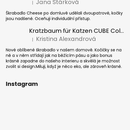
Jana Stárková
|
Die Produktbewertung beträgt 5 von 5 Sternen.
Škrabadlo Cheese po domluvě udělali dvoupatrové, kočky
jsou nadšené. Oceňuji individuální přístup.
Kratzbaum für Katzen CUBE Colour
Kristina Alexandrová
|
Die Produktbewertung beträgt 5 von 5 Sternen.
Nové oblíbené škrabadlo v našem domově. Kočičky se na
ně a v něm střídají jak na běžícím pásu a jako bonus
krásně zapadne do našeho interieru a skvělá je možnost
zvolit si design.Miluji, když je něco eko, ale zároveň krásné.
Instagram