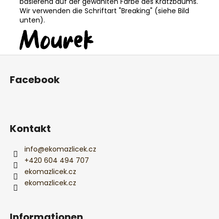
basierend auf der gewählten Farbe des Kratzbaums.
Wir verwenden die Schriftart "Breaking" (siehe Bild
unten).
F
u
Facebook
ß
z
e
i
Kontakt
l
e
info
@
ekomazlicek.cz
+420 604 494 707
ekomazlicek.cz
ekomazlicek.cz
Informationen