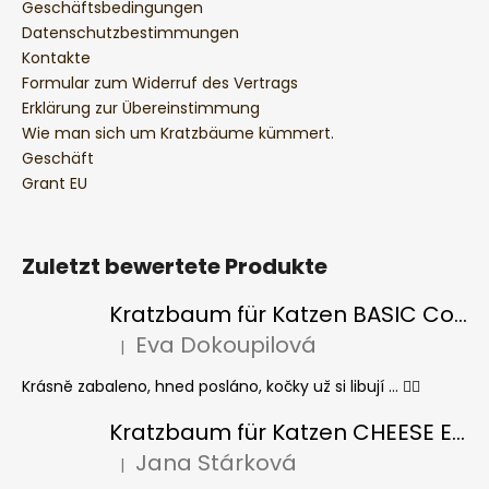
Geschäftsbedingungen
Datenschutzbestimmungen
Kontakte
Formular zum Widerruf des Vertrags
Erklärung zur Übereinstimmung
Wie man sich um Kratzbäume kümmert.
Geschäft
Grant EU
Zuletzt bewertete Produkte
Kratzbaum für Katzen BASIC Colour
Eva Dokoupilová
|
Die Produktbewertung beträgt 5 von 5 Sternen.
Krásně zabaleno, hned posláno, kočky už si libují ... 👍🏻
Kratzbaum für Katzen CHEESE ELIPSE colour
Jana Stárková
|
Die Produktbewertung beträgt 5 von 5 Sternen.