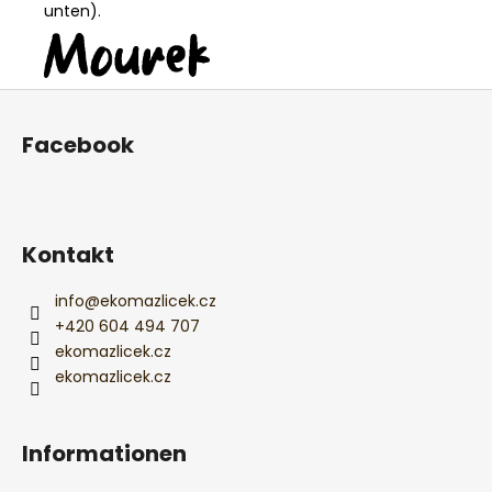
unten).
F
u
Facebook
ß
z
e
i
Kontakt
l
e
info
@
ekomazlicek.cz
+420 604 494 707
ekomazlicek.cz
ekomazlicek.cz
Informationen