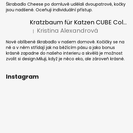
Škrabadlo Cheese po domluvě udělali dvoupatrové, kočky
jsou nadšené. Oceňuji individuální přístup.
Kratzbaum für Katzen CUBE Colour
Kristina Alexandrová
|
Die Produktbewertung beträgt 5 von 5 Sternen.
Nové oblíbené škrabadlo v našem domově. Kočičky se na
ně a v něm střídají jak na běžícím pásu a jako bonus
krásně zapadne do našeho interieru a skvělá je možnost
zvolit si design.Miluji, když je něco eko, ale zároveň krásné.
Instagram