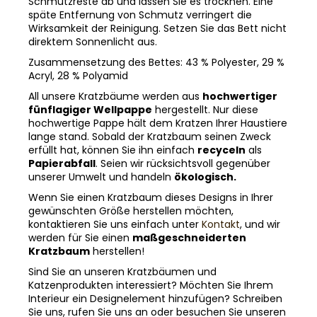
Schmutzreste ab und lassen Sie es trocknen. Eine
späte Entfernung von Schmutz verringert die
Wirksamkeit der Reinigung. Setzen Sie das Bett nicht
direktem Sonnenlicht aus.
Zusammensetzung des Bettes: 43 % Polyester, 29 %
Acryl, 28 % Polyamid
All unsere Kratzbäume werden aus
hochwertiger
fünflagiger Wellpappe
hergestellt. Nur diese
hochwertige Pappe hält dem Kratzen Ihrer Haustiere
lange stand. Sobald der Kratzbaum seinen Zweck
erfüllt hat, können Sie ihn einfach
recyceln
als
Papierabfall
. Seien wir rücksichtsvoll gegenüber
unserer Umwelt und handeln
ökologisch.
Wenn Sie einen Kratzbaum dieses Designs in Ihrer
gewünschten Größe herstellen möchten,
kontaktieren Sie uns einfach unter
Kontakt
, und wir
werden für Sie einen
maßgeschneiderten
Kratzbaum
herstellen!
Sind Sie an unseren Kratzbäumen und
Katzenprodukten interessiert? Möchten Sie Ihrem
Interieur ein Designelement hinzufügen? Schreiben
Sie uns, rufen Sie uns an oder besuchen Sie unseren