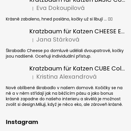
Eva Dokoupilová
|
Die Produktbewertung beträgt 5 von 5 Sternen.
Krásně zabaleno, hned posláno, kočky už si libují ... 👍🏻
Kratzbaum für Katzen CHEESE ELIPSE colour
Jana Stárková
|
Die Produktbewertung beträgt 5 von 5 Sternen.
Škrabadlo Cheese po domluvě udělali dvoupatrové, kočky
jsou nadšené. Oceňuji individuální přístup.
Kratzbaum für Katzen CUBE Colour
Kristina Alexandrová
|
Die Produktbewertung beträgt 5 von 5 Sternen.
Nové oblíbené škrabadlo v našem domově. Kočičky se na
ně a v něm střídají jak na běžícím pásu a jako bonus
krásně zapadne do našeho interieru a skvělá je možnost
zvolit si design.Miluji, když je něco eko, ale zároveň krásné.
Instagram