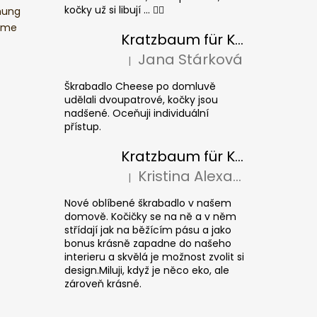
kočky už si libují ... 👍🏻
mung
ume
Kratzbaum für Katzen CHEESE ELIPSE colour
Jana Stárková
|
Die Produktbewertung beträgt 5 von 5 S
Škrabadlo Cheese po domluvě
udělali dvoupatrové, kočky jsou
nadšené. Oceňuji individuální
přístup.
Kratzbaum für Katzen CUBE Colour
Kristina Alexandrová
|
Die Produktbewertung beträgt 5 von 5 S
Nové oblíbené škrabadlo v našem
domově. Kočičky se na ně a v něm
střídají jak na běžícím pásu a jako
bonus krásně zapadne do našeho
interieru a skvělá je možnost zvolit si
design.Miluji, když je něco eko, ale
zároveň krásné.