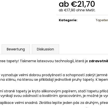
ab
€21,70
ab
€17,90
ohne MwSt.
Verkaufspreis:
Kategorie
:
Tapete
Bewertung
Diskussion
free tapety! Tiskneme latexovou technologií, která je
zdravotn
vyznačuje velmi dobrou prodyšností a schopností zakrýt jemné pr
na stěnu, na kterou se přikládají jednotlivé pruhy tapety. K lepen
dní straně tapety je kryto silikonovým papírem, stačí tapetu při
y vynikají svou odolností a kvalitním zpracováním, je možné je vy
jí aplikace velmi snadná. Zkrátka lepíte jeden pás za druhým, pře