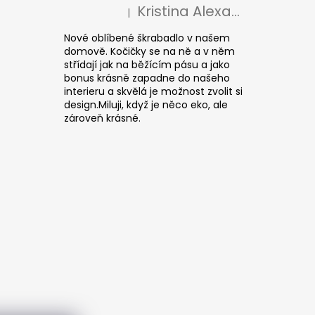
Kristina Alexandrová
|
Die Produktbewertung beträgt 5 von 5 S
Nové oblíbené škrabadlo v našem
domově. Kočičky se na ně a v něm
střídají jak na běžícím pásu a jako
bonus krásně zapadne do našeho
interieru a skvělá je možnost zvolit si
design.Miluji, když je něco eko, ale
zároveň krásné.