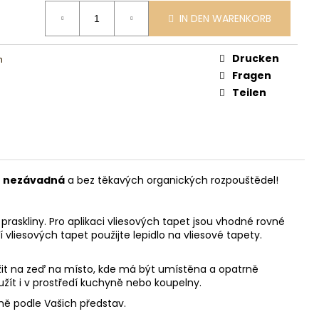
IN DEN WARENKORB
Drucken
n
Fragen
Teilen
ě nezávadná
a bez těkavých organických rozpouštědel!
askliny. Pro aplikaci vliesových tapet jsou vhodné rovné
í vliesových tapet použijte lepidlo na vliesové tapety.
ložit na zeď na místo, kde má být umístěna a opatrně
užít i v prostředí kuchyně nebo koupelny.
sně podle Vašich představ.