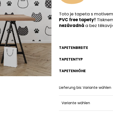
Toto je tapeta s motive
PVC free tapety!
Tisknem
nezávadná
a bez těkavý
TAPETENBREITE
TAPETENTYP
TAPETENHÖHE
Lieferung bis:
Variante wählen
Variante wählen