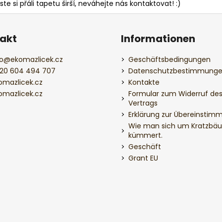
ste si přáli tapetu širší, neváhejte nás kontaktovat! :)
akt
Informationen
o
@
ekomazlicek.cz
Geschäftsbedingungen
20 604 494 707
Datenschutzbestimmung
omazlicek.cz
Kontakte
omazlicek.cz
Formular zum Widerruf de
Vertrags
Erklärung zur Übereinstim
Wie man sich um Kratzbä
kümmert.
Geschäft
Grant EU