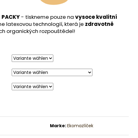
m
PACKY
-
tiskneme pouze na
vysoce kvalitní
e latexovou technologií, která je
zdravotně
ch organických rozpouštědel!
Marke:
Ekomazlíček