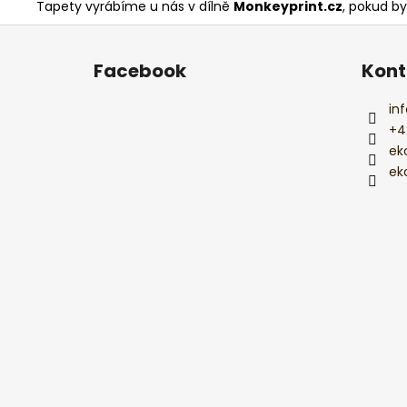
Tapety vyrábíme u nás v dílně
Monkeyprint.cz
, pokud by
F
u
Facebook
Kont
ß
z
inf
e
+4
i
ek
l
ek
e