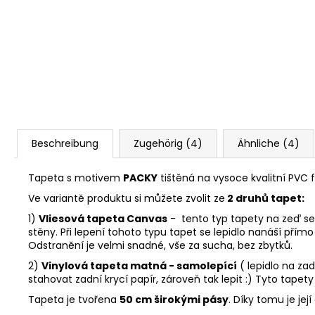
Beschreibung
Zugehörig (4)
Ähnliche (4)
Tapeta s motivem
PACKY
tištěná na vysoce kvalitní PVC 
Ve variantě produktu si můžete zvolit ze
2 druhů tapet:
1)
Vliesová tapeta Canvas
- tento typ tapety na zeď se 
stěny. Při lepení tohoto typu tapet se lepidlo nanáší přímo 
Odstranění je velmi snadné, vše za sucha, bez zbytků.
2)
Vinylová tapeta matná - samolepící
( lepidlo na za
stahovat zadní krycí papír, zároveň tak lepit :) Tyto tapet
Tapeta je tvořena
50 cm širokými pásy
. Díky tomu je je