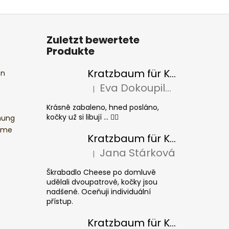
Zuletzt bewertete
Produkte
Kratzbaum für Katzen BASIC Colour
en
Eva Dokoupilová
|
Die Produktbewertung beträgt 5 von 5 S
s
Krásně zabaleno, hned posláno,
kočky už si libují ... 👍🏻
mung
ume
Kratzbaum für Katzen CHEESE ELIPSE colour
Jana Stárková
|
Die Produktbewertung beträgt 5 von 5 S
Škrabadlo Cheese po domluvě
udělali dvoupatrové, kočky jsou
nadšené. Oceňuji individuální
přístup.
Kratzbaum für Katzen CUBE Colour