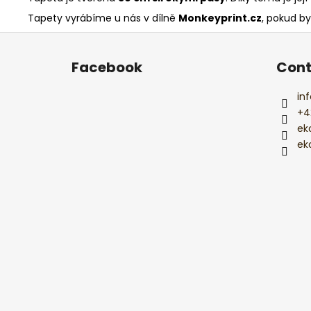
Tapety vyrábíme u nás v dílně
Monkeyprint.cz
, pokud by
F
o
Facebook
Cont
o
t
inf
e
+4
r
ek
ek