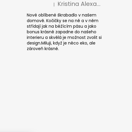
Kristina Alexandrová
|
The product rating is 5 out of 5 stars.
Nové oblíbené škrabadlo v našem
domově. Kočičky se na ně a v něm
střídají jak na běžícím pásu a jako
bonus krásně zapadne do našeho
interieru a skvělá je možnost zvolit si
design.Miluji, když je něco eko, ale
zároveň krásné.