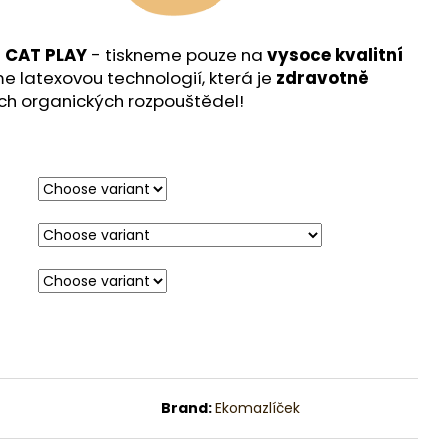
m
CAT PLAY
-
tiskneme pouze na
vysoce kvalitní
e latexovou technologií, která je
zdravotně
ch organických rozpouštědel!
Brand:
Ekomazlíček