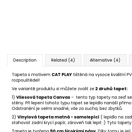
Description
Related (4)
Alternative (4)
Tapeta s motivem
CAT PLAY
tištěná na vysoce kvalitní P
rozpouštědel!
Ve variantě produktu si můžete zvolit ze
2 druhů tapet:
1)
Vliesová tapeta Canvas
- tento typ tapety na zeď se 
stěny. Při lepení tohoto typu tapet se lepidlo nanáší přímo 
Odstranění je velmi snadné, vše za sucha, bez zbytků.
2)
Vinylová tapeta matná - samolepící
( lepidlo na za
stahovat zadní krycí papír, zároveň tak lepit :) Tyto tapet
Tapeta je tvořena
50 cm širokými pásy
. Díky tomu je je