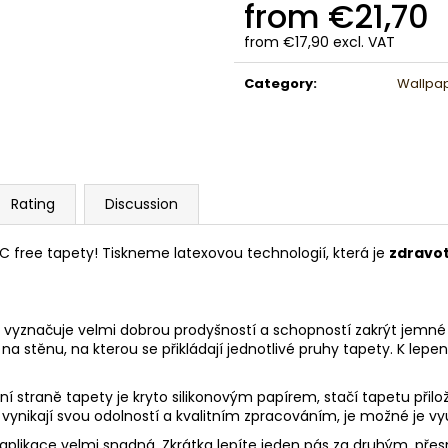
from
€21,70
from
€17,90
excl. VAT
Measure
price:
Category
:
Wallpa
Rating
Discussion
VC free tapety! Tiskneme latexovou technologií, která je
zdravo
vyznačuje velmi dobrou prodyšností a schopností zakrýt jemné pr
na stěnu, na kterou se přikládají jednotlivé pruhy tapety. K lepen
dní straně tapety je kryto silikonovým papírem, stačí tapetu při
y vynikají svou odolností a kvalitním zpracováním, je možné je vy
jí aplikace velmi snadná. Zkrátka lepíte jeden pás za druhým, pře