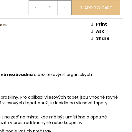
ADD TO CART
Print
pers
Ask
Share
tně nezávadná
a bez těkavých organických
askliny. Pro aplikaci vliesových tapet jsou vhodné rovné
í vliesových tapet použijte lepidlo na vliesové tapety.
ložit na zeď na místo, kde má být umístěna a opatrně
užít i v prostředí kuchyně nebo koupelny.
sně podle Vašich představ.