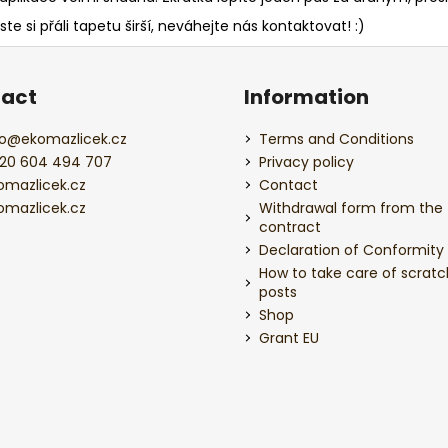
ste si přáli tapetu širší, neváhejte nás kontaktovat! :)
act
Information
o
@
ekomazlicek.cz
Terms and Conditions
20 604 494 707
Privacy policy
omazlicek.cz
Contact
omazlicek.cz
Withdrawal form from the
contract
Declaration of Conformity
How to take care of scratc
posts
Shop
Grant EU