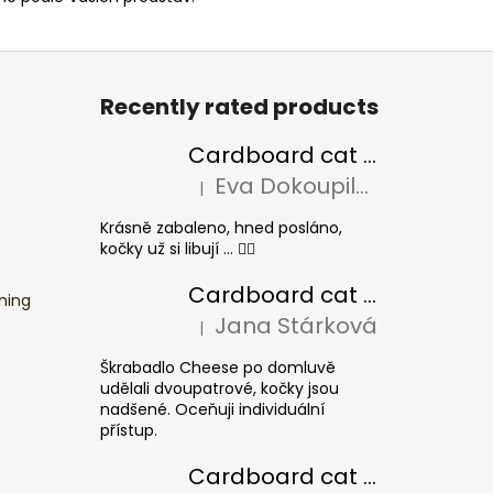
Recently rated products
Cardboard cat scratcher BASIC Colour
Eva Dokoupilová
|
The product rating is 5 out of 5 stars.
Krásně zabaleno, hned posláno,
kočky už si libují ... 👍🏻
Cardboard cat scratcher CHEESE ELIPSE colour
hing
Jana Stárková
|
The product rating is 5 out of 5 stars.
Škrabadlo Cheese po domluvě
udělali dvoupatrové, kočky jsou
nadšené. Oceňuji individuální
přístup.
Cardboard cat scratcher CUBE Colour