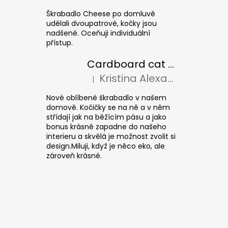
Škrabadlo Cheese po domluvě
udělali dvoupatrové, kočky jsou
nadšené. Oceňuji individuální
přístup.
Cardboard cat scratcher CUBE Colour
Kristina Alexandrová
|
The product rating is 5 out of 5 stars.
Nové oblíbené škrabadlo v našem
domově. Kočičky se na ně a v něm
střídají jak na běžícím pásu a jako
bonus krásně zapadne do našeho
interieru a skvělá je možnost zvolit si
design.Miluji, když je něco eko, ale
zároveň krásné.