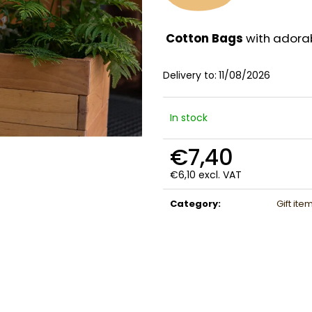
Cotton Bags
with adorab
Delivery to:
11/08/2026
In stock
€7,40
€6,10 excl. VAT
Measure
price:
Category
:
Gift ite