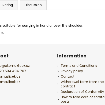
Rating
Discussion
 suitable for carrying in hand or over the shoulder.
cm.
act
Information
o
@
ekomazlicek.cz
Terms and Conditions
20 604 494 707
Privacy policy
omazlicek.cz
Contact
omazlicek.cz
Withdrawal form from the
contract
Declaration of Conformity
How to take care of scratc
posts