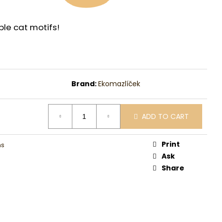
le cat motifs!
Brand:
Ekomazlíček
ADD TO CART
Print
ms
Ask
Share