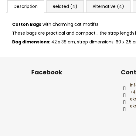
Description
Related (4)
Alternative (4)
Cotton Bags
with charming cat motifs!
These bags are practical and compact... the strap length is
Bag dimensions
: 42 x 38 cm, strap dimensions: 60 x 2.5 
F
o
Facebook
Cont
o
t
inf
e
+4
r
ek
ek