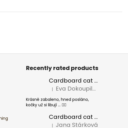
Recently rated products
Cardboard cat scratcher BASIC Colour
Eva Dokoupilová
|
The product rating is 5 out of 5 stars.
Krásně zabaleno, hned posláno,
kočky už si libují ... 👍🏻
Cardboard cat scratcher CHEESE ELIPSE colour
hing
Jana Stárková
|
The product rating is 5 out of 5 stars.