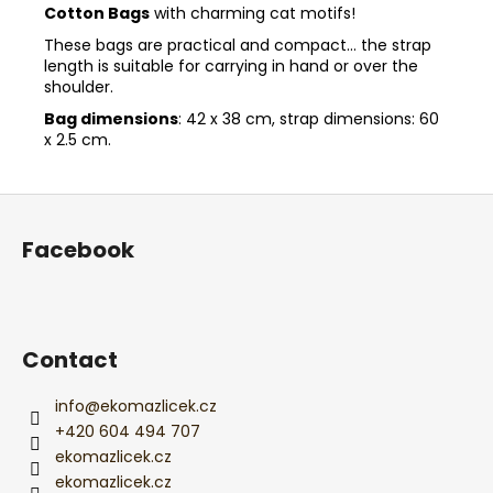
Cotton Bags
with charming cat motifs!
These bags are practical and compact... the strap
length is suitable for carrying in hand or over the
shoulder.
Bag dimensions
: 42 x 38 cm, strap dimensions: 60
x 2.5 cm.
F
o
Facebook
o
t
e
r
Contact
info
@
ekomazlicek.cz
+420 604 494 707
ekomazlicek.cz
ekomazlicek.cz