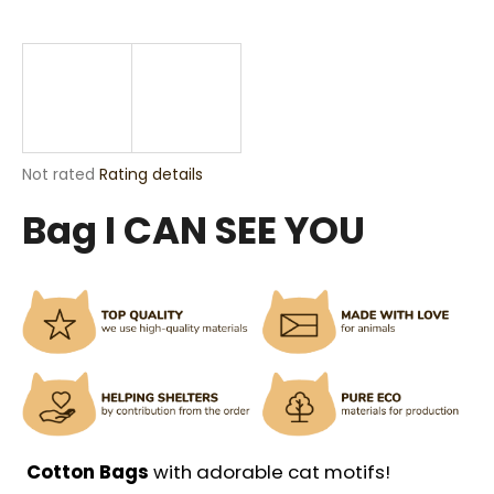
i
n
g
f
o
r
The
Not rated
Rating details
?
average
Bag I CAN SEE YOU
product
rating
is
0,0
out
SEARCH
of
5
stars.
W
e
r
Cotton Bags
with adorable cat motifs!
e