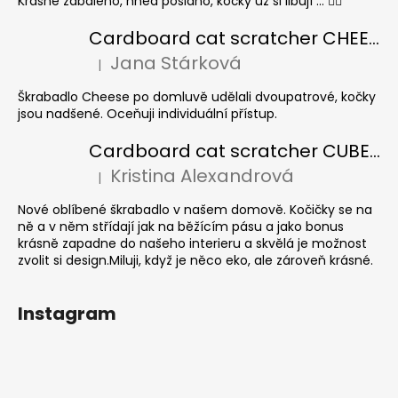
Krásně zabaleno, hned posláno, kočky už si libují ... 👍🏻
Cardboard cat scratcher CHEESE ELIPSE colour
Jana Stárková
|
The product rating is 5 out of 5 stars.
Škrabadlo Cheese po domluvě udělali dvoupatrové, kočky
jsou nadšené. Oceňuji individuální přístup.
Cardboard cat scratcher CUBE Colour
Kristina Alexandrová
|
The product rating is 5 out of 5 stars.
Nové oblíbené škrabadlo v našem domově. Kočičky se na
ně a v něm střídají jak na běžícím pásu a jako bonus
krásně zapadne do našeho interieru a skvělá je možnost
zvolit si design.Miluji, když je něco eko, ale zároveň krásné.
Instagram