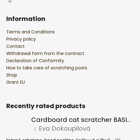
Information
Terms and Conditions
Privacy policy
Contact
Withdrawal form from the contract
Declaration of Conformity
How to take care of scratching posts
Shop
Grant EU
Recently rated products
Cardboard cat scratcher BASIC Colour
Eva Dokoupilová
|
The product rating is 5 out of 5 stars.