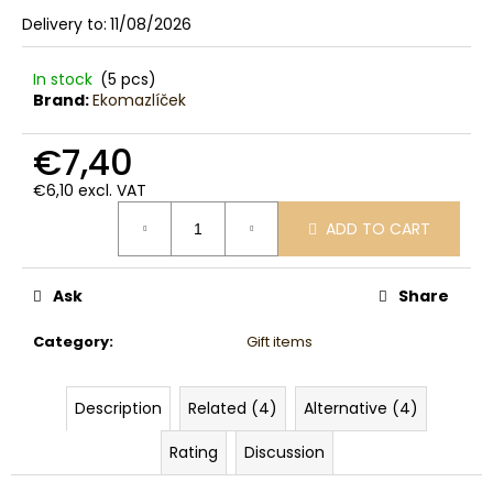
c
Delivery to:
11/08/2026
o
m
In stock
(5 pcs)
m
Brand:
Ekomazlíček
e
n
€7,40
d
€6,10 excl. VAT
Measure
ADD TO CART
price:
Ask
Share
Category
:
Gift items
Description
Related (4)
Alternative (4)
Rating
Discussion