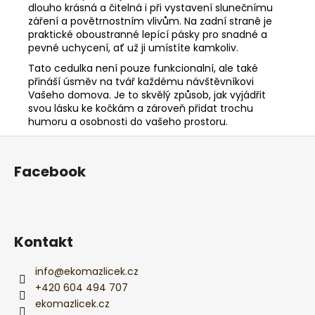
dlouho krásná a čitelná i při vystavení slunečnímu
záření a povětrnostním vlivům. Na zadní straně je
praktické oboustranné lepící pásky pro snadné a
pevné uchycení, ať už ji umístíte kamkoliv.
Tato cedulka není pouze funkcionalní, ale také
přináší úsměv na tvář každému návštěvníkovi
Vašeho domova. Je to skvělý způsob, jak vyjádřit
svou lásku ke kočkám a zároveň přidat trochu
humoru a osobnosti do vašeho prostoru.
Z
á
Facebook
p
a
t
í
Kontakt
info
@
ekomazlicek.cz
+420 604 494 707
ekomazlicek.cz