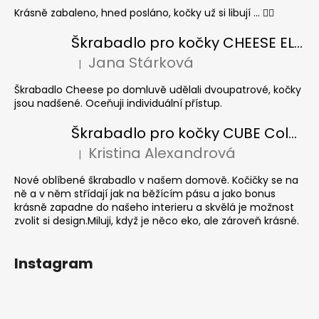
Krásně zabaleno, hned posláno, kočky už si libují ... 👍🏻
Škrabadlo pro kočky CHEESE ELIPSE colour
Jana Stárková
|
Hodnocení produktu je 5 z 5 hvězdiček.
Škrabadlo Cheese po domluvě udělali dvoupatrové, kočky
jsou nadšené. Oceňuji individuální přístup.
Škrabadlo pro kočky CUBE Colour
Kristina Alexandrová
|
Hodnocení produktu je 5 z 5 hvězdiček.
Nové oblíbené škrabadlo v našem domově. Kočičky se na
ně a v něm střídají jak na běžícím pásu a jako bonus
krásně zapadne do našeho interieru a skvělá je možnost
zvolit si design.Miluji, když je něco eko, ale zároveň krásné.
Instagram