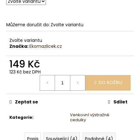
č
u
j
e
Můžeme doručit do:
Zvolte variantu
m
e
Zvolte variantu
Značka:
Ekomazlicek.cz
149 Kč
123 Kč bez DPH
Měrná
DO KOŠÍKU
cena:
Zeptat se
Sdílet
Venkovní výstražné
Kategorie
:
cedulky
Popis
Související (4)
Podobné (4)