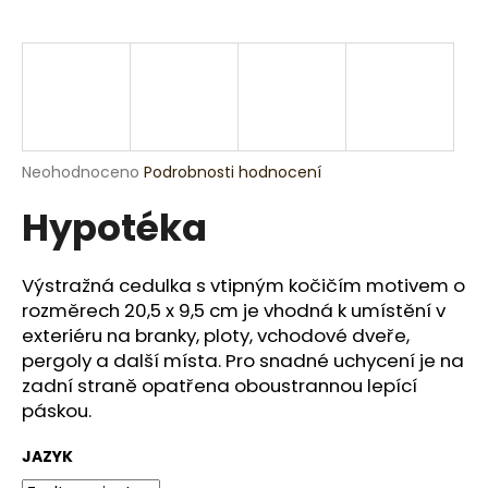
a
j
í
t
?
Průměrné
Neohodnoceno
Podrobnosti hodnocení
hodnocení
Hypotéka
produktu
je
HLEDAT
0,0
z
Výstražná cedulka s vtipným kočičím motivem o
5
rozměrech 20,5 x 9,5 cm je vhodná k umístění v
hvězdiček.
exteriéru na branky, ploty, vchodové dveře,
D
pergoly a další místa. Pro snadné uchycení je na
o
zadní straně opatřena oboustrannou lepící
p
páskou.
o
r
JAZYK
u