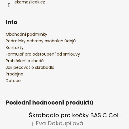
ekomazlicek.cz
Info
Obchodní podmínky
Podmínky ochrany osobních údajů
Kontakty
Formulář pro odstoupení od smlouvy
Prohlášení o shodě
Jak pečovat o škrabadla
Prodejna
Dotace
Poslední hodnocení produktů
Škrabadlo pro kočky BASIC Colour
Eva Dokoupilová
|
Hodnocení produktu je 5 z 5 hvězdiček.