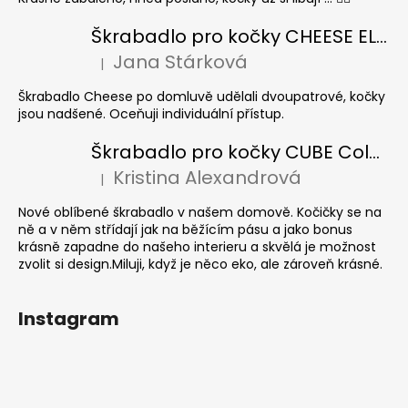
Škrabadlo pro kočky CHEESE ELIPSE colour
Jana Stárková
|
Hodnocení produktu je 5 z 5 hvězdiček.
Škrabadlo Cheese po domluvě udělali dvoupatrové, kočky
jsou nadšené. Oceňuji individuální přístup.
Škrabadlo pro kočky CUBE Colour
Kristina Alexandrová
|
Hodnocení produktu je 5 z 5 hvězdiček.
Nové oblíbené škrabadlo v našem domově. Kočičky se na
ně a v něm střídají jak na běžícím pásu a jako bonus
krásně zapadne do našeho interieru a skvělá je možnost
zvolit si design.Miluji, když je něco eko, ale zároveň krásné.
Instagram