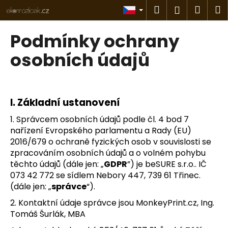
K
Přejít
Hledat
Náku
M
Přihlášen
na
o
obsah
Zpět
Zpět
košík
š
Podmínky ochrany
í
C
osobních údajů
k
o
p
o
I.
Základní ustanovení
t
1. Správcem osobních údajů podle čl. 4 bod 7
ř
nařízení Evropského parlamentu a Rady (EU)
e
2016/679 o ochraně fyzických osob v souvislosti se
b
zpracováním osobních údajů a o volném pohybu
u
těchto údajů (dále jen: „
GDPR
”) je beSURE s.r.o.. IČ
j
073 42 772 se sídlem Nebory 447, 739 61 Třinec.
e
(dále jen: „
správce
“).
t
2. Kontaktní údaje správce jsou MonkeyPrint.cz, Ing.
e
Tomáš Šurlák, MBA
n