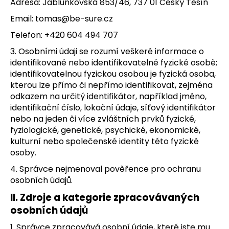
Adresa: Jablunkovská 853/46, 737 01 Český Těšín
a
Email: tomas@be-sure.cz
j
Telefon: +420 604 494 707
í
t
3. Osobními údaji se rozumí veškeré informace o
identifikované nebo identifikovatelné fyzické osobě;
?
identifikovatelnou fyzickou osobou je fyzická osoba,
kterou lze přímo či nepřímo identifikovat, zejména
odkazem na určitý identifikátor, například jméno,
identifikační číslo, lokační údaje, síťový identifikátor
nebo na jeden či více zvláštních prvků fyzické,
HLEDAT
fyziologické, genetické, psychické, ekonomické,
kulturní nebo společenské identity této fyzické
osoby.
D
4. Správce nejmenoval pověřence pro ochranu
o
osobních údajů.
p
o
II.
Zdroje a kategorie zpracovávaných
r
osobních údajů
u
1. Správce zpracovává osobní údaje, které jste mu