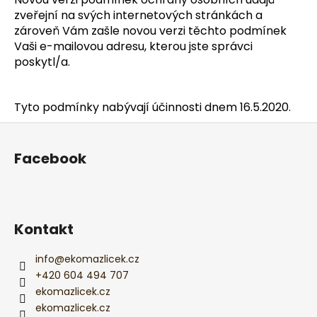
zveřejní na svých internetových stránkách a
zároveň Vám zašle novou verzi těchto podmínek
Vaši e-mailovou adresu, kterou jste správci
poskytl/a.
Tyto podmínky nabývají účinnosti dnem 16.5.2020.
Z
á
Facebook
p
a
t
í
Kontakt
info
@
ekomazlicek.cz
+420 604 494 707
ekomazlicek.cz
ekomazlicek.cz