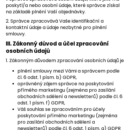
č
poskytl/a nebo osobní údaje, které správce získal
u
na základě plnění Vaší objednávky.
j
e
2. Správce zpracovává Vaše identifikační a
m
kontaktní údaje a údaje nezbytné pro plnění
e
smlouvy.
III.
Zákonný důvod a účel zpracování
osobních údajů
1. Zákonným důvodem zpracování osobních údajů je
plnění smlouvy mezi Vámi a správcem podle
čl. 6 odst. 1 písm. b) GDPR,
oprávněný zájem správce na poskytování
přímého marketingu (zejména pro zasílání
obchodních sdělení a newsletterů) podle čl. 6
odst. 1 písm. f) GDPR,
Váš souhlas se zpracováním pro účely
poskytování přímého marketingu (zejména
pro zasílání obchodních sdělení a
newsletterů) podle čl. 6 odst. 1 písm. a) GDPR