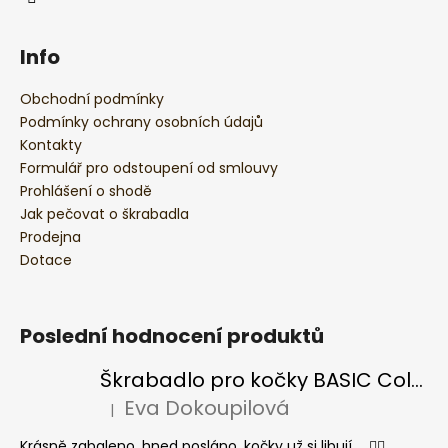
Info
Obchodní podmínky
Podmínky ochrany osobních údajů
Kontakty
Formulář pro odstoupení od smlouvy
Prohlášení o shodě
Jak pečovat o škrabadla
Prodejna
Dotace
Poslední hodnocení produktů
Škrabadlo pro kočky BASIC Colour
Eva Dokoupilová
|
Hodnocení produktu je 5 z 5 hvězdiček.
Krásně zabaleno, hned posláno, kočky už si libují ... 👍🏻