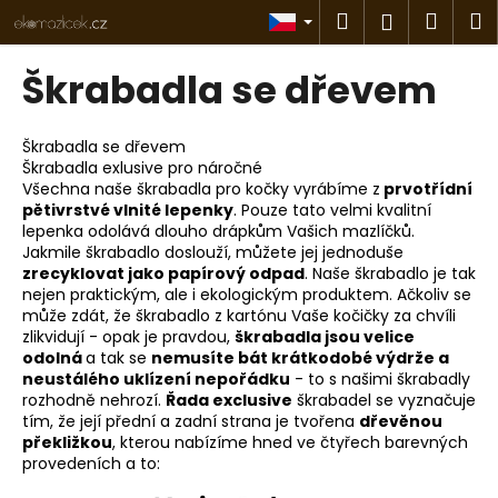
K
Přejít
Hledat
Náku
M
Přihlášen
na
o
obsah
Zpět
Zpět
košík
š
Škrabadla se dřevem
í
C
k
o
Škrabadla se dřevem
Škrabadla exlusive pro náročné
p
Všechna naše škrabadla pro kočky vyrábíme z
prvotřídní
o
pětivrstvé vlnité lepenky
. Pouze tato velmi kvalitní
t
lepenka odolává dlouho drápkům Vašich mazlíčků.
Jakmile škrabadlo doslouží, můžete jej jednoduše
ř
zrecyklovat jako papírový odpad
. Naše škrabadlo je tak
e
nejen praktickým, ale i ekologickým produktem. Ačkoliv se
může zdát, že škrabadlo z kartónu Vaše kočičky za chvíli
b
zlikvidují - opak je pravdou,
škrabadla jsou velice
u
odolná
a tak se
nemusíte bát krátkodobé výdrže a
j
neustálého uklízení nepořádku
- to s našimi škrabadly
rozhodně nehrozí.
Řada exclusive
škrabadel se vyznačuje
e
tím, že její přední a zadní strana je tvořena
dřevěnou
t
překližkou
, kterou nabízíme hned ve čtyřech barevných
e
provedeních a to:
n