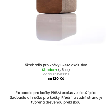
r
ů
o
d
u
k
t
ů
Škrabadlo pro kočky PRISM exclusive
Skladem
(>5 ks)
od 99 Kč bez DPH
120 Kč
od
Škrabadlo pro kočky PRISM exclusive slouží jako
škrabadlo a hračka pro kočky. Přední a zadní strana je
tvořena dřevěnou překližkou.