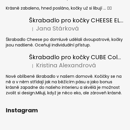
Krásně zabaleno, hned posláno, kočky už si libují ... 👍🏻
Škrabadlo pro kočky CHEESE ELIPSE colour
Jana Stárková
|
Hodnocení produktu je 5 z 5 hvězdiček.
Škrabadlo Cheese po domluvě udělali dvoupatrové, kočky
jsou nadšené. Oceňuji individuální přístup.
Škrabadlo pro kočky CUBE Colour
Kristina Alexandrová
|
Hodnocení produktu je 5 z 5 hvězdiček.
Nové oblíbené škrabadlo v našem domově. Kočičky se na
ně a v něm střídají jak na běžícím pásu a jako bonus
krásně zapadne do našeho interieru a skvělá je možnost
zvolit si design.Miluji, když je něco eko, ale zároveň krásné.
Instagram