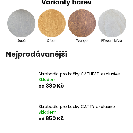
a
j
í
t
?
Nejprodávanější
HLEDAT
Škrabadlo pro kočky CATHEAD exclusive
Skladem
380 Kč
od
D
o
p
Škrabadlo pro kočky CATTY exclusive
Skladem
o
850 Kč
od
r
u