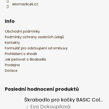
i
ekomazlicek.cz
s
u
Info
Obchodní podmínky
Podmínky ochrany osobních údajů
Kontakty
Formulář pro odstoupení od smlouvy
Prohlášení o shodě
Jak pečovat o škrabadla
Prodejna
Dotace
Poslední hodnocení produktů
Škrabadlo pro kočky BASIC Colour
Eva Dokoupilová
|
Hodnocení produktu je 5 z 5 hvězdiček.