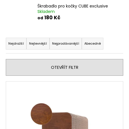
č
u
Škrabadlo pro kočky CUBE exclusive
Skladem
j
180 Kč
od
e
m
e
Ř
a
Nejdražší
Nejlevnější
Nejprodávanější
Abecedně
z
e
n
OTEVŘÍT FILTR
í
p
V
r
ý
o
p
d
i
u
s
k
p
t