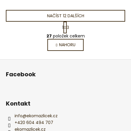
NAČÍST 12 DALŠÍCH
S
1
3
t
O
r
27
položek celkem
v
á
NAHORU
l
n
k
á
o
d
Z
v
a
á
á
c
Facebook
n
p
í
í
p
a
r
t
v
í
Kontakt
k
y
v
info
@
ekomazlicek.cz
ý
+420 604 494 707
p
ekomazlicek.cz