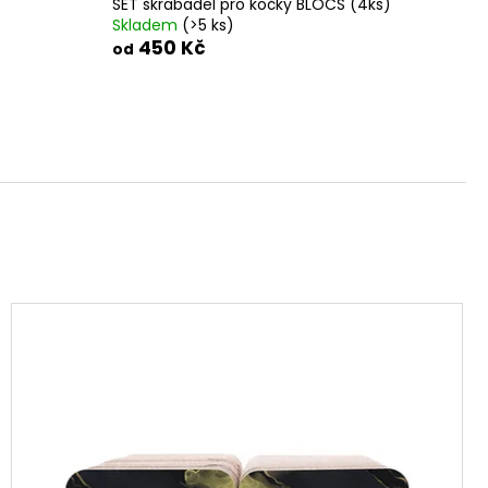
SET škrabadel pro kočky BLOCS (4ks)
Skladem
(>5 ks)
450 Kč
od