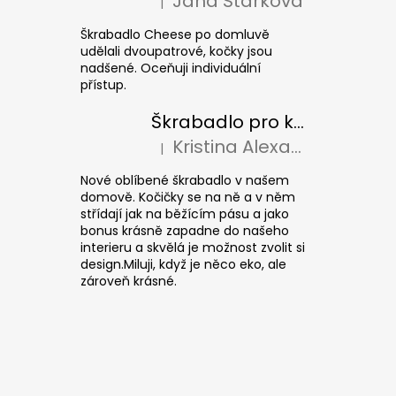
Jana Stárková
|
Hodnocení produktu je 5 z 5 hvězdiček.
Škrabadlo Cheese po domluvě
udělali dvoupatrové, kočky jsou
nadšené. Oceňuji individuální
přístup.
Škrabadlo pro kočky CUBE Colour
Kristina Alexandrová
|
Hodnocení produktu je 5 z 5 hvězdiček.
Nové oblíbené škrabadlo v našem
domově. Kočičky se na ně a v něm
střídají jak na běžícím pásu a jako
bonus krásně zapadne do našeho
interieru a skvělá je možnost zvolit si
design.Miluji, když je něco eko, ale
zároveň krásné.