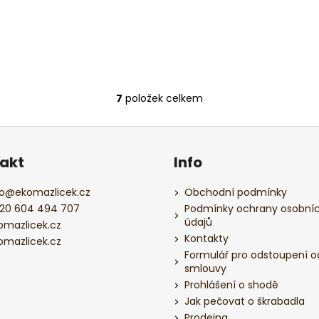
7
položek celkem
O
v
l
á
akt
Info
d
a
o
@
ekomazlicek.cz
Obchodní podmínky
c
20 604 494 707
Podmínky ochrany osobní
í
údajů
omazlicek.cz
p
Kontakty
omazlicek.cz
r
Formulář pro odstoupení o
v
smlouvy
k
Prohlášení o shodě
y
Jak pečovat o škrabadla
v
Prodejna