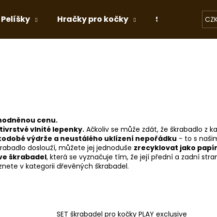
Pelíšky
Hračky pro kočky
Stelivo
Dá
CZ
Co potřebujete najít?
HLEDAT
ýhodněnou cenu.
ivrstvé vlnité lepenky.
Ačkoliv se může zdát, že škrabadlo z kar
Doporučujeme
kodobé výdrže a neustálého uklízení nepořádku
- to s naši
rabadlo doslouží, můžete jej jednoduše
zrecyklovat jako papí
ve škrabadel
, která se vyznačuje tím, že její přední a zadní str
nete v kategorii dřevěných škrabadel.
SET škrabadel pro kočky PLAY exclusive