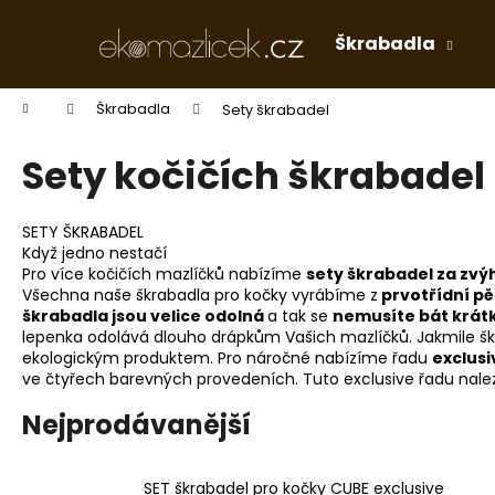
K
Přejít
na
o
Škrabadla
obsah
Zpět
Zpět
š
do
do
í
Domů
Škrabadla
Sety škrabadel
k
obchodu
obchodu
Sety kočičích škrabadel
SETY ŠKRABADEL
Když jedno nestačí
Pro více kočičích mazlíčků nabízíme
sety škrabadel za zv
Všechna naše škrabadla pro kočky vyrábíme z
prvotřídní pět
škrabadla jsou velice odolná
a tak se
nemusíte bát krát
lepenka odolává dlouho drápkům Vašich mazlíčků. Jakmile šk
ekologickým produktem. Pro náročné nabízíme řadu
exclusi
ve čtyřech barevných provedeních. Tuto exclusive řadu nalez
Nejprodávanější
SET škrabadel pro kočky CUBE exclusive