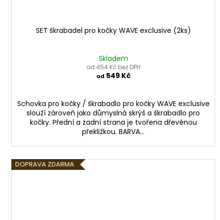
SET škrabadel pro kočky WAVE exclusive (2ks)
Skladem
od 454 Kč bez DPH
549 Kč
od
Schovka pro kočky / škrabadlo pro kočky WAVE exclusive
slouží zároveň jako důmyslná skrýš a škrabadlo pro
kočky. Přední a zadní strana je tvořena dřevěnou
překližkou. BARVA...
DOPRAVA ZDARMA