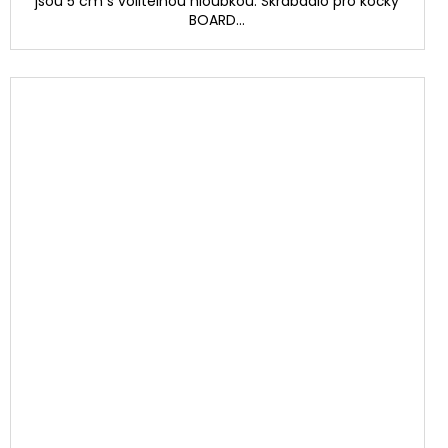
jsou 5 cm s volitelnou hloubkou. Škrabadlo pro kočky
BOARD...