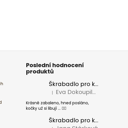
Poslední hodnocení
produktů
Škrabadlo pro kočky BASIC Colour
ch
Eva Dokoupilová
|
Hodnocení produktu je 5 z 5 hvězdiček.
d
Krásně zabaleno, hned posláno,
kočky už si libují ... 👍🏻
Škrabadlo pro kočky CHEESE ELIPSE colour