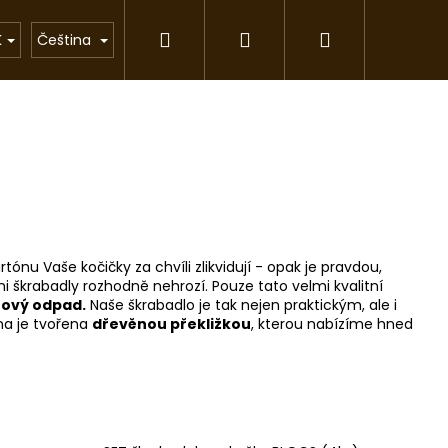
Hledat
Přihlášení
Nákupní
rkové předměty
Chovatelské stanice
Pom
K
Čeština
košík
tónu Vaše kočičky za chvíli zlikvidují - opak je pravdou,
mi škrabadly rozhodně nehrozí. Pouze tato velmi kvalitní
rový odpad.
Naše škrabadlo je tak nejen praktickým, ale i
ana je tvořena
dřevěnou překližkou
, kterou nabízíme hned