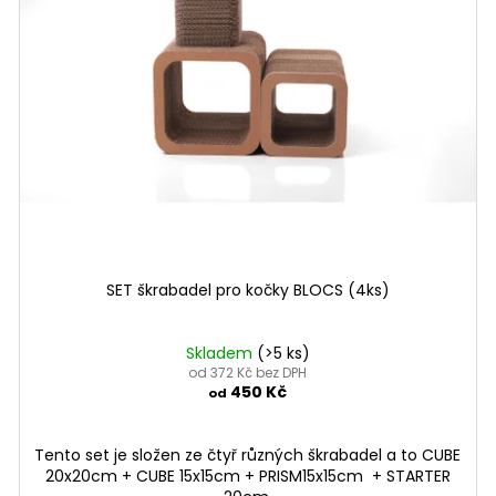
SET škrabadel pro kočky BLOCS (4ks)
Skladem
(>5 ks)
od 372 Kč bez DPH
450 Kč
od
Tento set je složen ze čtyř různých škrabadel a to CUBE
20x20cm + CUBE 15x15cm + PRISM15x15cm + STARTER