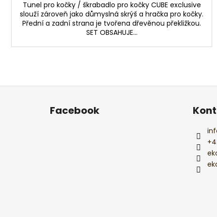
Tunel pro kočky / škrabadlo pro kočky CUBE exclusive
slouží zároveň jako důmyslná skrýš a hračka pro kočky.
Přední a zadní strana je tvořena dřevěnou překližkou.
SET OBSAHUJE...
Z
á
Facebook
Kont
p
a
inf
t
+4
í
ek
ek