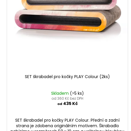
ů
o
d
u
k
t
ů
SET škrabadel pro kočky PLAY Colour (2ks)
Skladem
(>5 ks)
od 360 Kč bez DPH
435 Kč
od
SET škrabadel pro kočky PLAY Colour. Přední a zadní
strana je zdobena originálním motivem. Škrabadlo