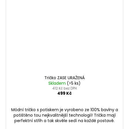
Tričko ZASE URAŽENÁ
Skladem
(>5 ks)
412 Kč bez DPH
499 Kč
Módní tričko s potiskem je vyrobeno ze 100% bavlny a
potištěno tou nejkvalitnější technologií! Trička mají
perfektní střih a tak skvěle sedí na každé postavě.