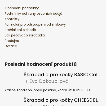
s
u
Obchodní podmínky
Podmínky ochrany osobních údajů
Kontakty
Formulář pro odstoupení od smlouvy
Prohlášení o shodě
Jak pečovat o škrabadla
Prodejna
Dotace
Poslední hodnocení produktů
Škrabadlo pro kočky BASIC Colour
Eva Dokoupilová
|
Hodnocení produktu je 5 z 5 hvězdiček.
Krásně zabaleno, hned posláno, kočky už si libují ... 👍🏻
Škrabadlo pro kočky CHEESE ELIPSE colour