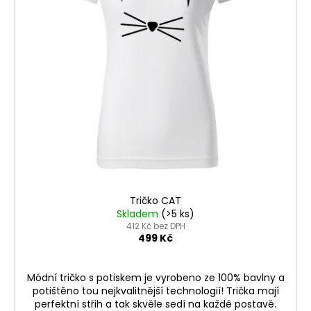
p
č
t
u
r
ů
j
o
e
d
m
u
e
k
t
ů
Tričko CAT
Skladem
(>5 ks)
412 Kč bez DPH
499 Kč
Módní tričko s potiskem je vyrobeno ze 100% bavlny a
potištěno tou nejkvalitnější technologií! Trička mají
perfektní střih a tak skvěle sedí na každé postavě.