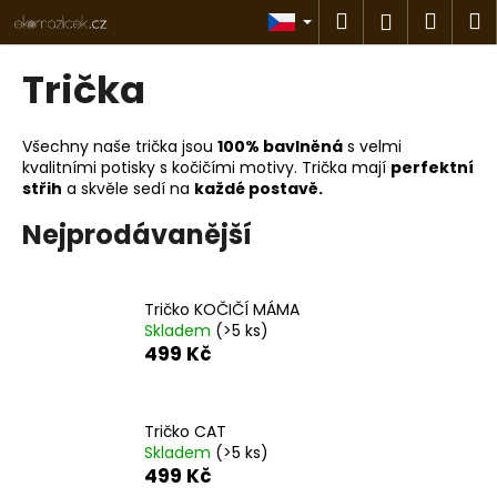
K
Přejít
Hledat
Náku
M
Přihlášen
na
o
obsah
Zpět
Zpět
košík
š
Trička
í
C
k
o
Všechny naše trička jsou
100% bavlněná
s velmi
kvalitními potisky s kočičími motivy.
Trička mají
perfektní
p
střih
a skvěle sedí na
každé postavě.
o
Nejprodávanější
t
ř
e
Tričko KOČIČÍ MÁMA
b
Skladem
(>5 ks)
u
499 Kč
j
e
Tričko CAT
t
Skladem
(>5 ks)
e
499 Kč
n