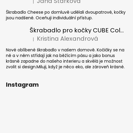
Jana Stárková
|
Hodnocení produktu je 5 z 5 hvězdiček.
Škrabadlo Cheese po domluvě udělali dvoupatrové, kočky
jsou nadšené. Oceňuji individuální přístup.
Škrabadlo pro kočky CUBE Colour
Kristina Alexandrová
|
Hodnocení produktu je 5 z 5 hvězdiček.
Nové oblíbené škrabadlo v našem domově. Kočičky se na
ně a v něm střídají jak na běžícím pásu a jako bonus
krásně zapadne do našeho interieru a skvělá je možnost
zvolit si design.Miluji, když je něco eko, ale zároveň krásné.
Instagram