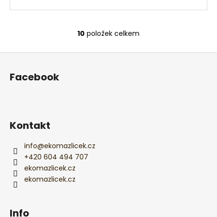
10
položek celkem
O
v
Z
l
á
á
Facebook
d
p
a
a
c
t
í
í
p
Kontakt
r
v
info
@
ekomazlicek.cz
k
+420 604 494 707
y
ekomazlicek.cz
v
ekomazlicek.cz
ý
p
i
Info