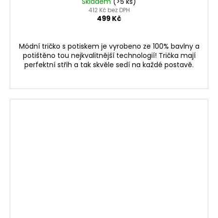
Skladem
(>5 ks)
412 Kč bez DPH
499 Kč
Módní tričko s potiskem je vyrobeno ze 100% bavlny a
potištěno tou nejkvalitnější technologií! Trička mají
perfektní střih a tak skvěle sedí na každé postavě.