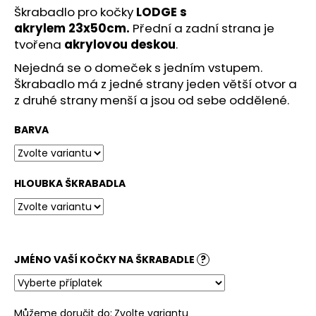
č
Škrabadlo pro kočky
LODGE
s
u
akrylem 23x50cm
.
Přední a zadní strana je
j
tvořena
akrylovou deskou
.
e
m
Nejedná se o domeček s jedním vstupem.
e
Škrabadlo má z jedné strany jeden větší otvor a
z druhé strany menší a jsou od sebe oddělené.
BARVA
HLOUBKA ŠKRABADLA
JMÉNO VAŠÍ KOČKY NA ŠKRABADLE
?
Můžeme doručit do:
Zvolte variantu