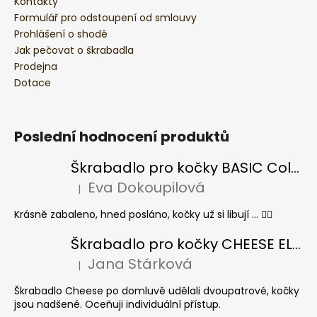
Kontakty
Formulář pro odstoupení od smlouvy
Prohlášení o shodě
Jak pečovat o škrabadla
Prodejna
Dotace
Poslední hodnocení produktů
Škrabadlo pro kočky BASIC Colour
Eva Dokoupilová
|
Hodnocení produktu je 5 z 5 hvězdiček.
Krásně zabaleno, hned posláno, kočky už si libují ... 👍🏻
Škrabadlo pro kočky CHEESE ELIPSE colour
Jana Stárková
|
Hodnocení produktu je 5 z 5 hvězdiček.
Škrabadlo Cheese po domluvě udělali dvoupatrové, kočky
jsou nadšené. Oceňuji individuální přístup.