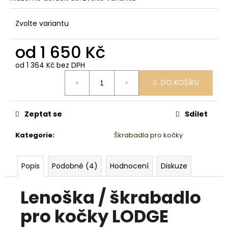
Zvolte variantu
od
1 650 Kč
od
1 364 Kč
bez DPH
Měrná
DO KOŠÍKU
cena:
Zeptat se
Sdílet
Kategorie
:
Škrabadla pro kočky
Popis
Podobné (4)
Hodnocení
Diskuze
Lenoška / škrabadlo
pro kočky LODGE