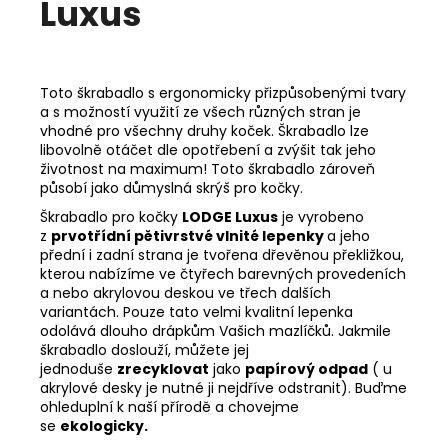
Luxus
Toto škrabadlo s ergonomicky přizpůsobenými tvary
a s možností využití ze všech různých stran je
vhodné pro všechny druhy koček. Škrabadlo lze
libovolně otáčet dle opotřebení a zvýšit tak jeho
životnost na maximum! Toto škrabadlo zároveň
působí jako důmyslná skrýš pro kočky.
Škrabadlo pro kočky
LODGE Luxus
je vyrobeno
z
prvotřídní pětivrstvé vlnité lepenky
a jeho
přední i zadní strana je tvořena dřevěnou překližkou,
kterou nabízíme ve čtyřech barevných provedeních
a nebo akrylovou deskou ve třech dalších
variantách. Pouze tato velmi kvalitní lepenka
odolává dlouho drápkům Vašich mazlíčků. Jakmile
škrabadlo doslouží, můžete jej
jednoduše
zrecyklovat
jako
papírový odpad
( u
akrylové desky je nutné ji nejdříve odstranit). Buďme
ohleduplní k naší přírodě a chovejme
se
ekologicky.