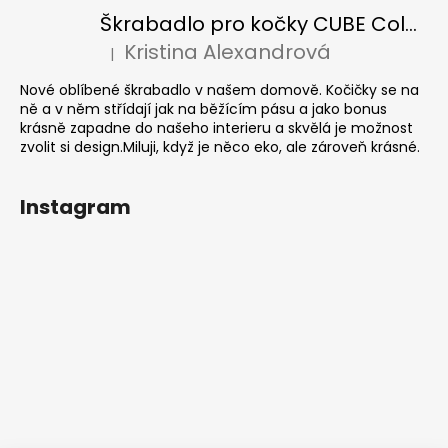
Škrabadlo pro kočky CUBE Colour
Kristina Alexandrová
|
Hodnocení produktu je 5 z 5 hvězdiček.
Nové oblíbené škrabadlo v našem domově. Kočičky se na
ně a v něm střídají jak na běžícím pásu a jako bonus
krásně zapadne do našeho interieru a skvělá je možnost
zvolit si design.Miluji, když je něco eko, ale zároveň krásné.
Instagram