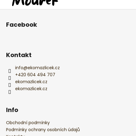
Z
á
Facebook
p
a
t
í
Kontakt
info
@
ekomazlicek.cz
+420 604 494 707
ekomazlicek.cz
ekomazlicek.cz
Info
Obchodní podmínky
Podmínky ochrany osobních údajů