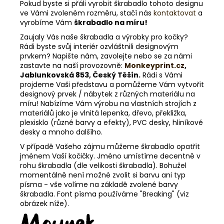
Pokud byste si přáli vyrobit škrabadlo tohoto designu
ve Vámi zvoleném rozměru, stačí nás
kontaktovat
a
vyrobíme Vám
škrabadlo na míru!
Zaujaly Vás naše škrabadla a výrobky pro kočky?
Rádi byste svůj interiér ozvláštnili designovým
prvkem? Napište nám, zavolejte nebo se za námi
zastavte na naší provozovně:
Monkeyprint.cz
,
Jablunkovská 853, Český Těšín.
Rádi s Vámi
projdeme Vaši představu a pomůžeme Vám vytvořit
designový prvek / nábytek z různých materiálu na
míru! Nabízíme Vám výrobu na vlastních strojích z
materiálů jako je vlnitá lepenka, dřevo, překližka,
plexisklo (různé barvy a efekty), PVC desky, hliníkové
desky a mnoho dalšího.
V případě Vašeho zájmu můžeme škrabadlo opatřit
jménem Vaší kočičky. Jméno umístíme decentně v
rohu škrabadla (dle velikosti škrabadla). Bohužel
momentálně není možné zvolit si barvu ani typ
písma - vše volíme na základě zvolené barvy
škrabadla. Font písma používáme "Breaking" (viz
obrázek níže).