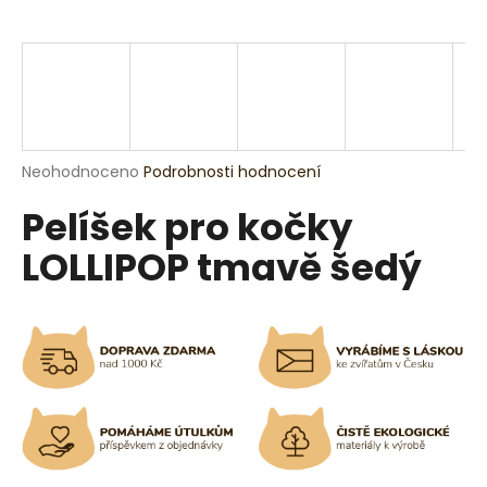
a
j
í
t
?
Průměrné
Neohodnoceno
Podrobnosti hodnocení
hodnocení
Pelíšek pro kočky
produktu
je
HLEDAT
LOLLIPOP tmavě šedý
0,0
z
5
hvězdiček.
D
o
p
o
r
u