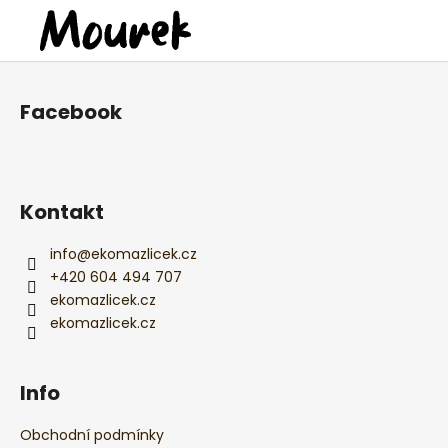
Z
á
Facebook
p
a
t
í
Kontakt
info
@
ekomazlicek.cz
+420 604 494 707
ekomazlicek.cz
ekomazlicek.cz
Info
Obchodní podmínky