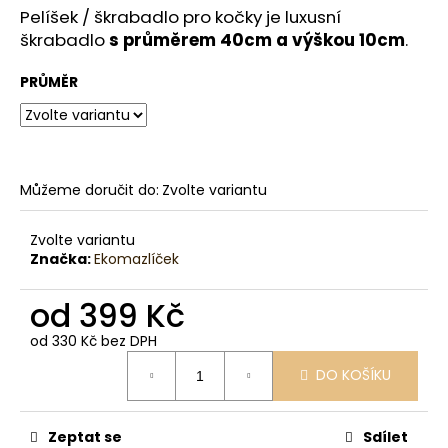
č
Pelíšek / škrabadlo pro kočky je luxusní
u
škrabadlo
s průměrem 40cm a výškou 10cm
.
j
e
PRŮMĚR
m
e
Můžeme doručit do:
Zvolte variantu
Zvolte variantu
Značka:
Ekomazlíček
od
399 Kč
od
330 Kč
bez DPH
Měrná
DO KOŠÍKU
cena:
Zeptat se
Sdílet