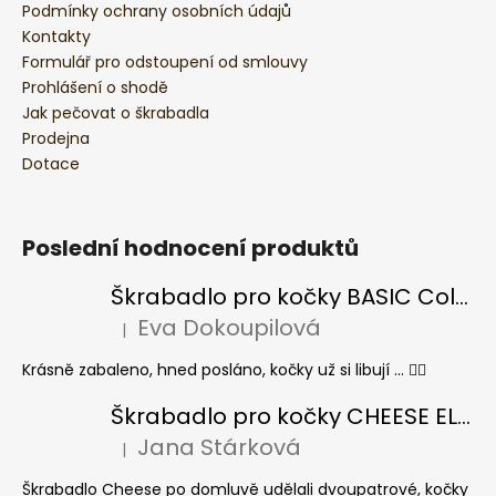
Podmínky ochrany osobních údajů
Kontakty
Formulář pro odstoupení od smlouvy
Prohlášení o shodě
Jak pečovat o škrabadla
Prodejna
Dotace
Poslední hodnocení produktů
Škrabadlo pro kočky BASIC Colour
Eva Dokoupilová
|
Hodnocení produktu je 5 z 5 hvězdiček.
Krásně zabaleno, hned posláno, kočky už si libují ... 👍🏻
Škrabadlo pro kočky CHEESE ELIPSE colour
Jana Stárková
|
Hodnocení produktu je 5 z 5 hvězdiček.
Škrabadlo Cheese po domluvě udělali dvoupatrové, kočky