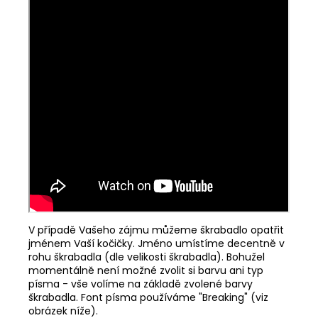
V případě Vašeho zájmu můžeme škrabadlo opatřit
jménem Vaší kočičky. Jméno umístíme decentně v
rohu škrabadla (dle velikosti škrabadla). Bohužel
momentálně není možné zvolit si barvu ani typ
písma - vše volíme na základě zvolené barvy
škrabadla. Font písma používáme "Breaking" (viz
obrázek níže).