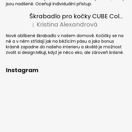
jsou nadšené. Oceňuji individuální přístup.
Škrabadlo pro kočky CUBE Colour
Kristina Alexandrová
|
Hodnocení produktu je 5 z 5 hvězdiček.
Nové oblíbené škrabadlo v našem domově. Kočičky se na
ně a v něm střídají jak na běžícím pásu a jako bonus
krásně zapadne do našeho interieru a skvělá je možnost
zvolit si design.Miluji, když je něco eko, ale zároveň krásné.
Instagram