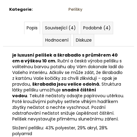
Kategorie
:
Pelíšky
Popis
Související (4)
Podobné (4)
Hodnocení
Diskuze
je luxusní pelíšek a škrabadlo s průměrem 40
cm a výškou 10 cm.
Ruční a česká výroba pelíšku s
volitelnou barvou potahu aby Vám dokonale ladil do
Vašeho interiéru. Ačkoliv se může zdát, že škrabadlo
z kartónu Vaše kočičky za chvíli zlikvidují - opak je
pravdou,
škrabadla jsou velice odolná.
Struktura
látky pelíšku umožňuje
snadné čištění
vodou
. Tekuté nečistoty odsajte papírovou utěrkou.
Poté krouživými pohyby setřete vlhkým hadříkem
zbytky nečistot a nechte vyschnout. Pozdní
odstraňování nečistot snižuje úspěšnost čištění.
Pelíšek nevystavujte přímému slunečnímu záření.
Složení pelíšku: 43% polyester, 29% akryl, 28%
polyamid