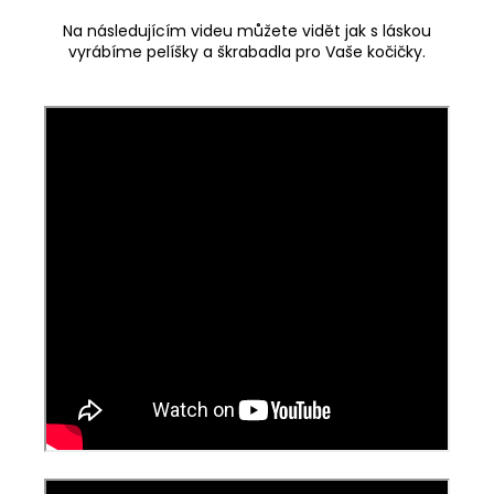
Na následujícím videu můžete vidět jak s láskou
vyrábíme pelíšky a škrabadla pro Vaše kočičky.