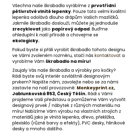
Všechna naše škrabadla vyrábíme z
prvotřídní
pětivrstvé vlnité lepenky
. Pouze tato velmi kvalitní
lepenka odolává dlouho drápům Vašich mazlíčků.
Jakmile škrabadlo doslouží, můžete jej jednoduše
zrecyklovat
jako
papírový odpad
. Buďme
ohleduplní k naší přírodě a chovejme se
ekologicky.
Pokud byste si přáli vyrobit škrabadlo tohoto designu
ve Vámi zvoleném rozměru, stačí nás
kontaktovat
a
vyrobíme Vám
škrabadlo na míru!
Zaujaly Vás naše škrabadla a výrobky pro kočky?
Rádi byste svůj interiér ozvláštnili designovým
prvkem? Napište nám, zavolejte nebo se za námi
zastavte na naší provozovně:
Monkeyprint.cz
,
Jablunkovská 853, Český Těšín.
Rádi s Vámi
projdeme Vaši představu a pomůžeme Vám vytvořit
designový prvek / nábytek z různých materiálu na
míru! Nabízíme Vám výrobu na vlastních strojích z
materiálů jako je vlnitá lepenka, dřevo, překližka,
plexisklo (různé barvy a efekty), PVC desky, hliníkové
desky a mnoho dalšího.