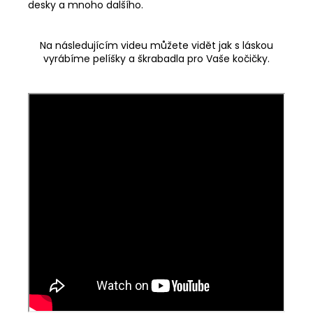
desky a mnoho dalšího.
Na následujícím videu můžete vidět jak s láskou
vyrábíme pelíšky a škrabadla pro Vaše kočičky.