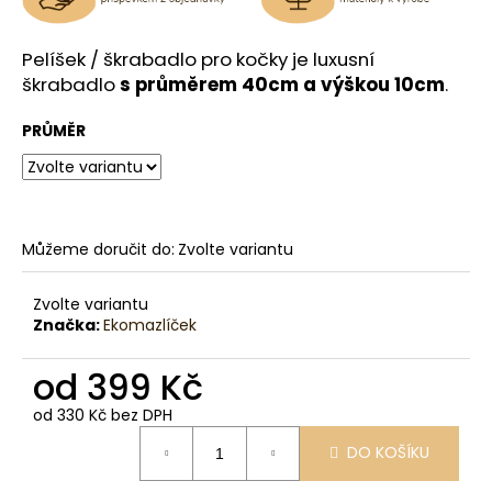
č
u
j
Pelíšek / škrabadlo pro kočky je luxusní
e
škrabadlo
s průměrem 40cm a výškou 10cm
.
m
e
PRŮMĚR
Můžeme doručit do:
Zvolte variantu
Zvolte variantu
Značka:
Ekomazlíček
od
399 Kč
od
330 Kč
bez DPH
Měrná
DO KOŠÍKU
cena: