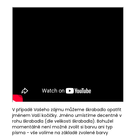
V případě Vašeho zájmu můžeme škrabadlo opatřit
jménem Vaší kočičky. Jméno umístíme decentně v
rohu škrabadla (dle velikosti škrabadla). Bohužel
momentálně není možné zvolit si barvu ani typ
písma - vše volíme na základě zvolené barvy