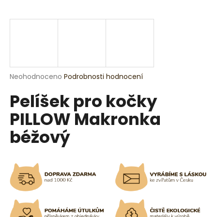
a
j
í
t
?
Průměrné
Neohodnoceno
Podrobnosti hodnocení
hodnocení
Pelíšek pro kočky
produktu
je
HLEDAT
PILLOW Makronka
0,0
z
béžový
5
hvězdiček.
D
o
p
o
r
u