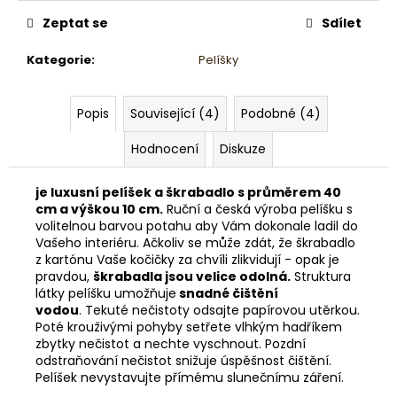
Zeptat se
Sdílet
Kategorie
:
Pelíšky
Popis
Související (4)
Podobné (4)
Hodnocení
Diskuze
je luxusní pelíšek a škrabadlo s průměrem 40
cm a výškou 10 cm.
Ruční a česká výroba pelíšku s
volitelnou barvou potahu aby Vám dokonale ladil do
Vašeho interiéru. Ačkoliv se může zdát, že škrabadlo
z kartónu Vaše kočičky za chvíli zlikvidují - opak je
pravdou,
škrabadla jsou velice odolná.
Struktura
látky pelíšku umožňuje
snadné čištění
vodou
. Tekuté nečistoty odsajte papírovou utěrkou.
Poté krouživými pohyby setřete vlhkým hadříkem
zbytky nečistot a nechte vyschnout. Pozdní
odstraňování nečistot snižuje úspěšnost čištění.
Pelíšek nevystavujte přímému slunečnímu záření.