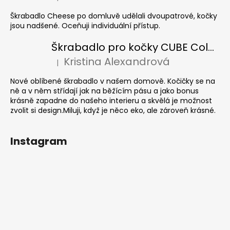
Hodnocení produktu je 5 z 5 hvězdiček.
Škrabadlo Cheese po domluvě udělali dvoupatrové, kočky
jsou nadšené. Oceňuji individuální přístup.
Škrabadlo pro kočky CUBE Colour
Kristina Alexandrová
|
Hodnocení produktu je 5 z 5 hvězdiček.
Nové oblíbené škrabadlo v našem domově. Kočičky se na
ně a v něm střídají jak na běžícím pásu a jako bonus
krásně zapadne do našeho interieru a skvělá je možnost
zvolit si design.Miluji, když je něco eko, ale zároveň krásné.
Instagram