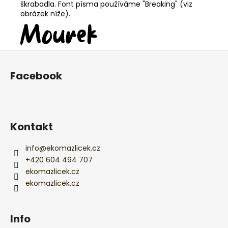
škrabadla. Font písma používáme "Breaking" (viz
obrázek níže).
Z
á
Facebook
p
a
t
í
Kontakt
info
@
ekomazlicek.cz
+420 604 494 707
ekomazlicek.cz
ekomazlicek.cz
Info