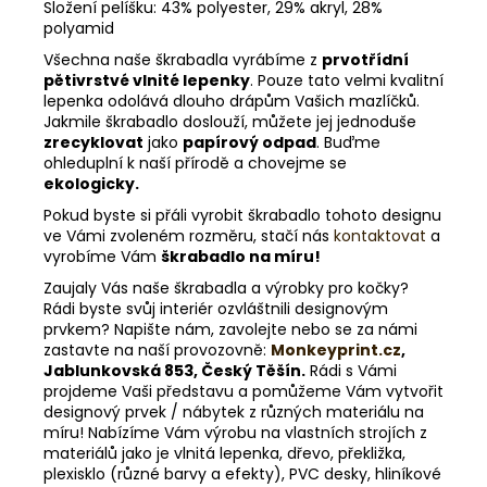
Složení pelíšku: 43% polyester, 29% akryl, 28%
polyamid
Všechna naše škrabadla vyrábíme z
prvotřídní
pětivrstvé vlnité lepenky
. Pouze tato velmi kvalitní
lepenka odolává dlouho drápům Vašich mazlíčků.
Jakmile škrabadlo doslouží, můžete jej jednoduše
zrecyklovat
jako
papírový odpad
. Buďme
ohleduplní k naší přírodě a chovejme se
ekologicky.
Pokud byste si přáli vyrobit škrabadlo tohoto designu
ve Vámi zvoleném rozměru, stačí nás
kontaktovat
a
vyrobíme Vám
škrabadlo na míru!
Zaujaly Vás naše škrabadla a výrobky pro kočky?
Rádi byste svůj interiér ozvláštnili designovým
prvkem? Napište nám, zavolejte nebo se za námi
zastavte na naší provozovně:
Monkeyprint.cz
,
Jablunkovská 853, Český Těšín.
Rádi s Vámi
projdeme Vaši představu a pomůžeme Vám vytvořit
designový prvek / nábytek z různých materiálu na
míru! Nabízíme Vám výrobu na vlastních strojích z
materiálů jako je vlnitá lepenka, dřevo, překližka,
plexisklo (různé barvy a efekty), PVC desky, hliníkové