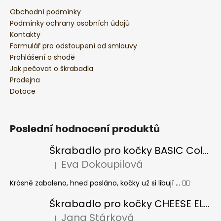
Obchodní podmínky
Podmínky ochrany osobních údajů
Kontakty
Formulář pro odstoupení od smlouvy
Prohlášení o shodě
Jak pečovat o škrabadla
Prodejna
Dotace
Poslední hodnocení produktů
Škrabadlo pro kočky BASIC Colour
Eva Dokoupilová
|
Hodnocení produktu je 5 z 5 hvězdiček.
Krásně zabaleno, hned posláno, kočky už si libují ... 👍🏻
Škrabadlo pro kočky CHEESE ELIPSE colour
Jana Stárková
|