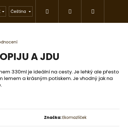
Hledat
Přihlášení
Nákupní
rkové předměty
Chovatelské stanice
Pom
K
Čeština
košík
odnocení
OPIJU A JDU
em 330ml je ideální na cesty. Je lehký ale přesto
ným lemem a krásným potiskem. Je vhodný jak na
.
Značka:
Ekomazlíček