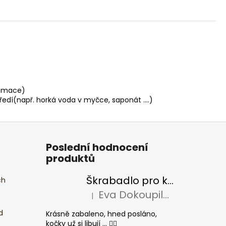
lamace)
ředí(např. horká voda v myčce, saponát ….)
Poslední hodnocení
produktů
Škrabadlo pro kočky BASIC Colour
ch
Eva Dokoupilová
|
Hodnocení produktu je 5 z 5 hvězdiček.
d
Krásně zabaleno, hned posláno,
kočky už si libují ... 👍🏻