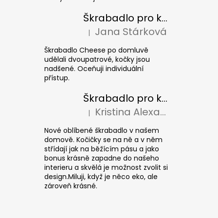
Škrabadlo pro kočky CHEESE ELIPSE colour
Jana Stárková
|
Hodnocení produktu je 5 z 5 hvězdiček.
Škrabadlo Cheese po domluvě
udělali dvoupatrové, kočky jsou
nadšené. Oceňuji individuální
přístup.
Škrabadlo pro kočky CUBE Colour
Kristina Alexandrová
|
Hodnocení produktu je 5 z 5 hvězdiček.
Nové oblíbené škrabadlo v našem
domově. Kočičky se na ně a v něm
střídají jak na běžícím pásu a jako
bonus krásně zapadne do našeho
interieru a skvělá je možnost zvolit si
design.Miluji, když je něco eko, ale
zároveň krásné.