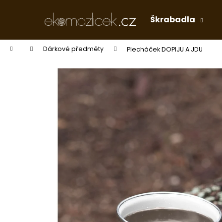
K
Přejít
na
o
Škrabadla
obsah
Zpět
Zpět
š
do
do
í
Domů
Dárkové předměty
Plecháček DOPIJU A JDU
k
obchodu
obchodu