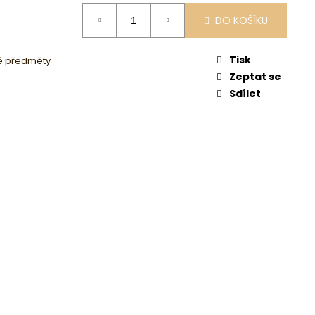
DO KOŠÍKU
Tisk
é předměty
Zeptat se
Sdílet