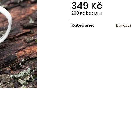
349 Kč
288 Kč bez DPH
Měrná
cena:
Kategorie
:
Dárkov