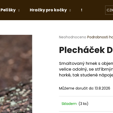
Pelíšky
Hračky pro kočky
Stelivo
Dá
CZ
Co potřebujete najít?
Průměrné
Neohodnoceno
Podrobnosti h
hodnocení
Plecháček D
produktu
HLEDAT
je
0,0
z
Smaltovaný hrnek s objem
5
Doporučujeme
velice odolný, se stříbr
hvězdiček.
horké, tak studené nápoje
Můžeme doručit do:
13.8.2026
Skladem
(3 ks)