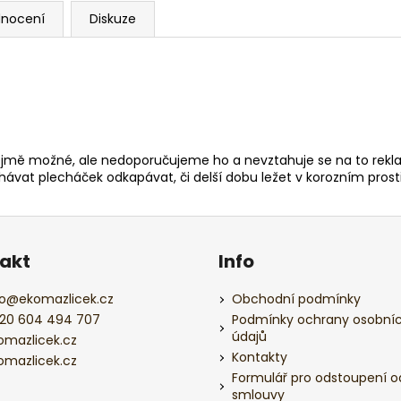
nocení
Diskuze
jmě možné, ale nedoporučujeme ho a nevztahuje se na to rek
hávat plecháček odkapávat, či delší dobu ležet v korozním prost
akt
Info
o
@
ekomazlicek.cz
Obchodní podmínky
20 604 494 707
Podmínky ochrany osobní
údajů
omazlicek.cz
Kontakty
omazlicek.cz
Formulář pro odstoupení o
smlouvy