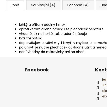
Popis
Související (4)
Podobné (4)
Hod
lehký a přitom odolný hrnek
oproti keramického hrníčku se plecháček nerozbije
vhodné jak na horké, tak studené nápoje
kvalitní potisk
doporučujeme ruční mytí (mytí v myčce je samozře
po umytí je nutné plecháček důkladně utřít a nenec
není vhodný do mikrovlnky ani na oheň
Z
á
Facebook
Kont
p
a
inf
t
+4
í
ek
ek