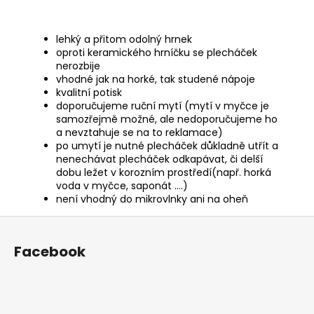
lehký a přitom odolný hrnek
oproti keramického hrníčku se plecháček
nerozbije
vhodné jak na horké, tak studené nápoje
kvalitní potisk
doporučujeme ruční mytí (mytí v myčce je
samozřejmě možné, ale nedoporučujeme ho
a nevztahuje se na to reklamace)
po umytí je nutné plecháček důkladně utřít a
nenechávat plecháček odkapávat, či delší
dobu ležet v korozním prostředí(např. horká
voda v myčce, saponát ….)
není vhodný do mikrovlnky ani na oheň
Z
á
Facebook
p
a
t