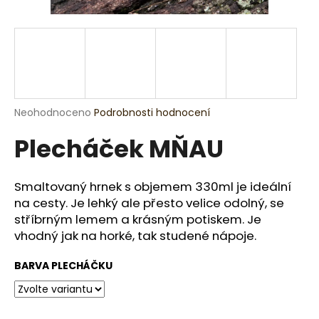
a
j
í
t
?
Průměrné
Neohodnoceno
Podrobnosti hodnocení
hodnocení
Plecháček MŇAU
produktu
je
HLEDAT
0,0
z
Smaltovaný hrnek s objemem 330ml je ideální
5
na cesty. Je lehký ale přesto velice odolný, se
hvězdiček.
stříbrným lemem a krásným potiskem. Je
D
vhodný jak na horké, tak studené nápoje.
o
p
BARVA PLECHÁČKU
o
r
u