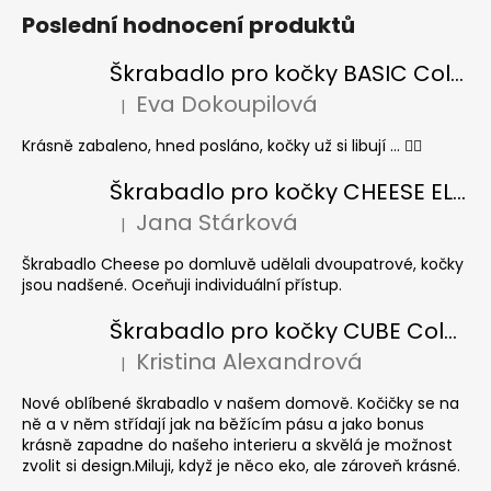
Poslední hodnocení produktů
Škrabadlo pro kočky BASIC Colour
Eva Dokoupilová
|
Hodnocení produktu je 5 z 5 hvězdiček.
Krásně zabaleno, hned posláno, kočky už si libují ... 👍🏻
Škrabadlo pro kočky CHEESE ELIPSE colour
Jana Stárková
|
Hodnocení produktu je 5 z 5 hvězdiček.
Škrabadlo Cheese po domluvě udělali dvoupatrové, kočky
jsou nadšené. Oceňuji individuální přístup.
Škrabadlo pro kočky CUBE Colour
Kristina Alexandrová
|
Hodnocení produktu je 5 z 5 hvězdiček.
Nové oblíbené škrabadlo v našem domově. Kočičky se na
ně a v něm střídají jak na běžícím pásu a jako bonus
krásně zapadne do našeho interieru a skvělá je možnost
zvolit si design.Miluji, když je něco eko, ale zároveň krásné.