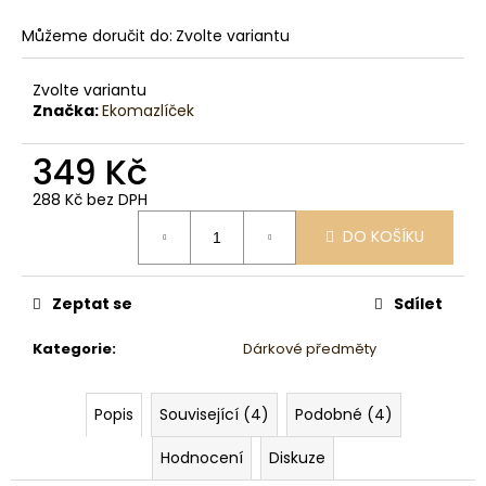
č
u
Můžeme doručit do:
Zvolte variantu
j
e
Zvolte variantu
m
Značka:
Ekomazlíček
e
349 Kč
288 Kč bez DPH
Měrná
DO KOŠÍKU
cena:
Zeptat se
Sdílet
Kategorie
:
Dárkové předměty
Popis
Související (4)
Podobné (4)
Hodnocení
Diskuze