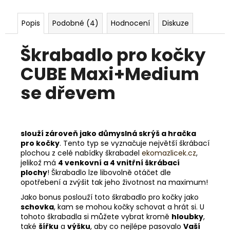
Popis
Podobné (4)
Hodnocení
Diskuze
Škrabadlo pro kočky
CUBE Maxi+Medium
se dřevem
slouží zároveň jako důmyslná skrýš a hračka
pro kočky
. Tento typ se vyznačuje největší škrábací
plochou z celé nabídky škrabadel
ekomazlicek.cz
,
jelikož má
4 venkovní a 4 vnitřní škrábací
plochy
! Škrabadlo lze libovolně otáčet dle
opotřebení a zvýšit tak jeho životnost na maximum!
Jako bonus poslouží toto škrabadlo pro kočky jako
schovka
, kam se mohou kočky schovat a hrát si. U
tohoto škrabadla si můžete vybrat kromě
hloubky
,
také
šířku
a
výšku
, aby co nejlépe pasovalo
Vaší