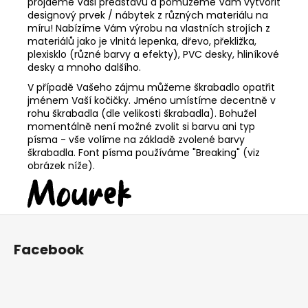
projdeme Vaši představu a pomůžeme Vám vytvořit
designový prvek / nábytek z různých materiálu na
míru! Nabízíme Vám výrobu na vlastních strojích z
materiálů jako je vlnitá lepenka, dřevo, překližka,
plexisklo (různé barvy a efekty), PVC desky, hliníkové
desky a mnoho dalšího.
V případě Vašeho zájmu můžeme škrabadlo opatřit
jménem Vaší kočičky. Jméno umístíme decentně v
rohu škrabadla (dle velikosti škrabadla). Bohužel
momentálně není možné zvolit si barvu ani typ
písma - vše volíme na základě zvolené barvy
škrabadla. Font písma používáme "Breaking" (viz
obrázek níže).
Z
á
Facebook
p
a
t