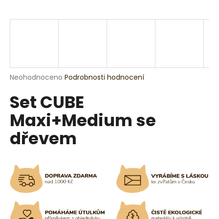
a
j
í
t
?
Průměrné
Neohodnoceno
Podrobnosti hodnocení
hodnocení
Set CUBE
produktu
je
HLEDAT
Maxi+Medium se
0,0
z
dřevem
5
hvězdiček.
D
o
p
o
r
u