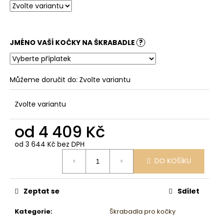
JMÉNO VAŠÍ KOČKY NA ŠKRABADLE
?
Můžeme doručit do:
Zvolte variantu
Zvolte variantu
od
4 409 Kč
od
3 644 Kč
bez DPH
Měrná
DO KOŠÍKU
cena:
Zeptat se
Sdílet
Kategorie
:
Škrabadla pro kočky