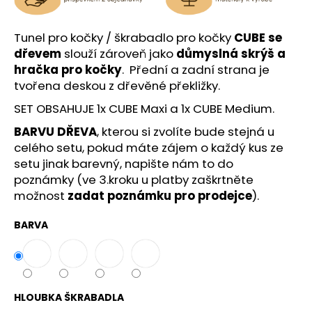
č
u
j
Tunel pro kočky / škrabadlo pro kočky
CUBE
se
e
dřevem
slouží zároveň jako
důmyslná skrýš a
m
hračka pro kočky
.
Přední a zadní strana je
e
tvořena deskou z dřevěné překližky.
SET OBSAHUJE 1x CUBE Maxi a 1x CUBE Medium.
BARVU DŘEVA
, kterou si zvolíte bude stejná u
celého setu, pokud máte zájem o každý kus ze
setu jinak barevný, napište nám to do
poznámky (ve 3.kroku u platby zaškrtněte
možnost
zadat poznámku pro prodejce
).
BARVA
HLOUBKA ŠKRABADLA