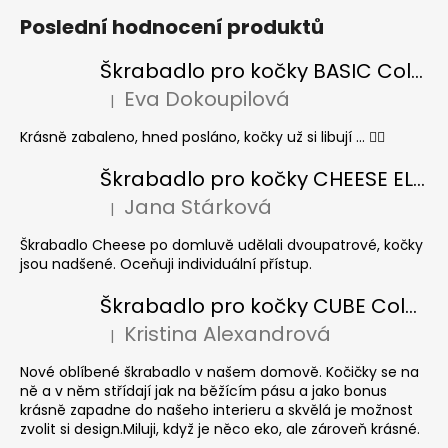
Poslední hodnocení produktů
Škrabadlo pro kočky BASIC Colour
Eva Dokoupilová
|
Hodnocení produktu je 5 z 5 hvězdiček.
Krásně zabaleno, hned posláno, kočky už si libují ... 👍🏻
Škrabadlo pro kočky CHEESE ELIPSE colour
Jana Stárková
|
Hodnocení produktu je 5 z 5 hvězdiček.
Škrabadlo Cheese po domluvě udělali dvoupatrové, kočky
jsou nadšené. Oceňuji individuální přístup.
Škrabadlo pro kočky CUBE Colour
Kristina Alexandrová
|
Hodnocení produktu je 5 z 5 hvězdiček.
Nové oblíbené škrabadlo v našem domově. Kočičky se na
ně a v něm střídají jak na běžícím pásu a jako bonus
krásně zapadne do našeho interieru a skvělá je možnost
zvolit si design.Miluji, když je něco eko, ale zároveň krásné.