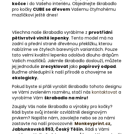
kočce
i do Vašeho interiéru. Objednejte škrabadlo
pro kočky
CUBE se dřevem
Vašemu čtyřnohému
mazlíčkovi ještě dnes!
Všechna naše škrabadla vyrábíme z
prvotřídní
pětivrstvé vlnité lepenky
. Tento model má na
zadní a přední straně dřevěnou překližku, kterou
nabízíme ve čtyřech barevných variantách. Pouze
tato velmi kvalitní lepenka odolává dlouho drápům
Vašich mazlíčků. Jakmile škrabadlo doslouží, můžete
jej jednoduše
zrecyklovat
jako
papírový odpad
.
Buďme ohleduplní k naší přírodě a chovejme se
ekologicky.
Pokud byste si přáli vyrobit škrabadlo tohoto designu
ve Vámi zvoleném rozměru, stačí nás
kontaktovat
a
vyrobíme Vám
škrabadlo na míru!
Zaujaly Vás naše škrabadla a výrobky pro kočky?
Rádi byste svůj interiér ozvláštnili designovým
prvkem? Napište nám, zavolejte nebo se za námi
zastavte na naší provozovně:
Monkeyprint.cz
,
Jablunkovská 853, Český Těšín.
Rádi s Vámi