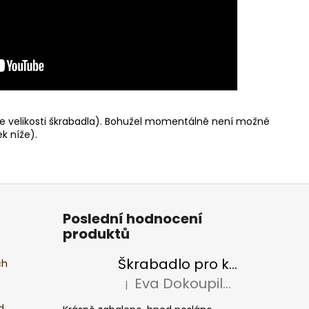
e velikosti škrabadla). Bohužel momentálně není možné
k níže).
Poslední hodnocení
produktů
Škrabadlo pro kočky BASIC Colour
ch
Eva Dokoupilová
|
Hodnocení produktu je 5 z 5 hvězdiček.
d