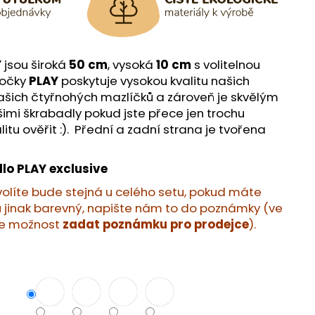
Y
jsou široká
50 cm
, vysoká
10 cm
s volitelnou
kočky
PLAY
poskytuje vysokou kvalitu našich
ašich čtyřnohých mazlíčků a zároveň je skvělým
imi škrabadly pokud jste přece jen trochu
itu ověřit :).
Přední a zadní strana je tvořena
lo PLAY exclusive
 zvolíte bude stejná u celého setu, pokud máte
u jinak barevný, napište nám to do poznámky (ve
ěte možnost
zadat poznámku pro prodejce
).