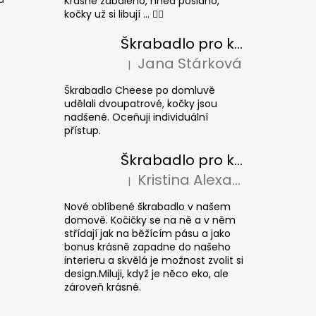
Krásně zabaleno, hned posláno,
kočky už si libují ... 👍🏻
Škrabadlo pro kočky CHEESE ELIPSE colour
Jana Stárková
|
Hodnocení produktu je 5 z 5 hvězdiček.
Škrabadlo Cheese po domluvě
udělali dvoupatrové, kočky jsou
nadšené. Oceňuji individuální
přístup.
Škrabadlo pro kočky CUBE Colour
Kristina Alexandrová
|
Hodnocení produktu je 5 z 5 hvězdiček.
Nové oblíbené škrabadlo v našem
domově. Kočičky se na ně a v něm
střídají jak na běžícím pásu a jako
bonus krásně zapadne do našeho
interieru a skvělá je možnost zvolit si
design.Miluji, když je něco eko, ale
zároveň krásné.