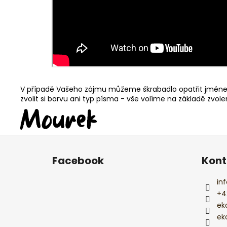
V případě Vašeho zájmu můžeme škrabadlo opatřit jménem
zvolit si barvu ani typ písma - vše volíme na základě zvol
Z
á
Facebook
Kont
p
a
inf
t
+4
í
ek
ek