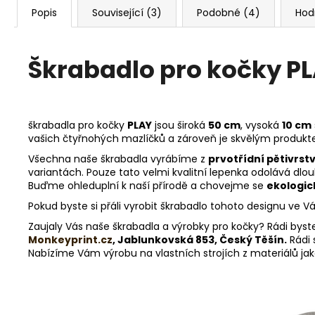
Popis
Související (3)
Podobné (4)
Hod
Škrabadlo pro kočky PL
škrabadla pro kočky
PLAY
jsou široká
50 cm
, vysoká
10 cm
vašich čtyřnohých mazlíčků a zároveň je skvělým produktem 
Všechna naše škrabadla vyrábíme z
prvotřídní pětivrstv
variantách. Pouze tato velmi kvalitní lepenka odolává dl
Buďme ohleduplní k naší přírodě a chovejme se
ekologic
Pokud byste si přáli vyrobit škrabadlo tohoto designu ve 
Zaujaly Vás naše škrabadla a výrobky pro kočky? Rádi byst
Monkeyprint.cz
, Jablunkovská 853, Český Těšín.
Rádi 
Nabízíme Vám výrobu na vlastních strojích z materiálů jako 