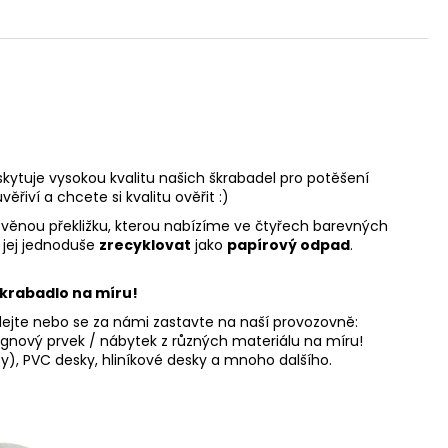
kytuje vysokou kvalitu našich škrabadel pro potěšení
iví a chcete si kvalitu ověřit :)
evěnou překližku, kterou nabízíme ve čtyřech barevných
 jej jednoduše
zrecyklovat
jako
papírový odpad
.
krabadlo na míru!
olejte nebo se za námi zastavte na naší provozovně:
nový prvek / nábytek z různých materiálu na míru!
kty), PVC desky, hliníkové desky a mnoho dalšího.