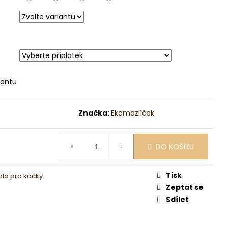
iantu
Značka:
Ekomazlíček
DO KOŠÍKU
Tisk
la pro kočky
Zeptat se
Sdílet