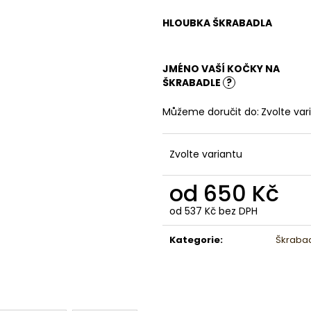
HLOUBKA ŠKRABADLA
JMÉNO VAŠÍ KOČKY NA
ŠKRABADLE
?
Můžeme doručit do:
Zvolte var
Zvolte variantu
od
650 Kč
od
537 Kč
bez DPH
Měrná
cena:
Kategorie
:
Škrabad