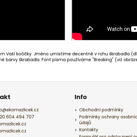
 Vaší kočičky. Jméno umístíme decentně v rohu škrabadla (dl
ené barvy škrabadla. Font písma používáme "Breaking" (viz obráze
akt
Info
o
@
ekomazlicek.cz
Obchodní podmínky
20 604 494 707
Podmínky ochrany osobní
údajů
omazlicek.cz
Kontakty
omazlicek.cz
Formulář pro odstoupení o