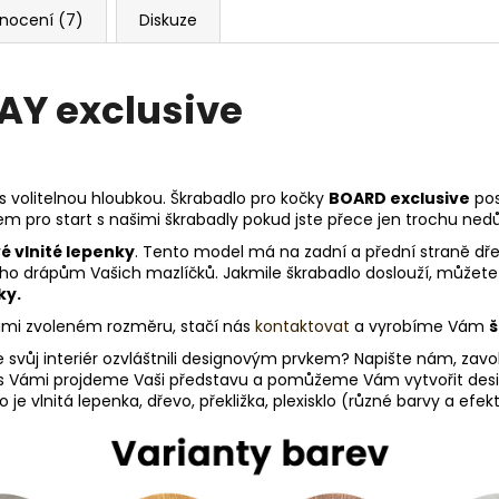
nocení (7)
Diskuze
AY exclusive
s volitelnou hloubkou. Škrabadlo pro kočky
BOARD exclusive
pos
pro start s našimi škrabadly pokud jste přece jen trochu nedůvěř
é vlnité lepenky
. Tento model má na zadní a přední straně dř
ouho drápům Vašich mazlíčků. Jakmile škrabadlo doslouží, můžete
ky.
Vámi zvoleném rozměru, stačí nás
kontaktovat
a vyrobíme Vám
š
e svůj interiér ozvláštnili designovým prvkem? Napište nám, zav
s Vámi projdeme Vaši představu a pomůžeme Vám vytvořit desig
je vlnitá lepenka, dřevo, překližka, plexisklo (různé barvy a efe