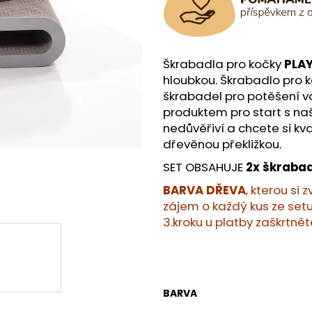
Škrabadla pro kočky
PLA
hloubkou. Škrabadlo pro 
škrabadel pro potěšení v
produktem pro start s naš
nedůvěřiví a chcete si kval
dřevěnou překližkou.
SET OBSAHUJE
2x škrabad
BARVA DŘEVA
, kterou si
zájem o každý kus ze set
3.kroku u platby zaškrtn
BARVA