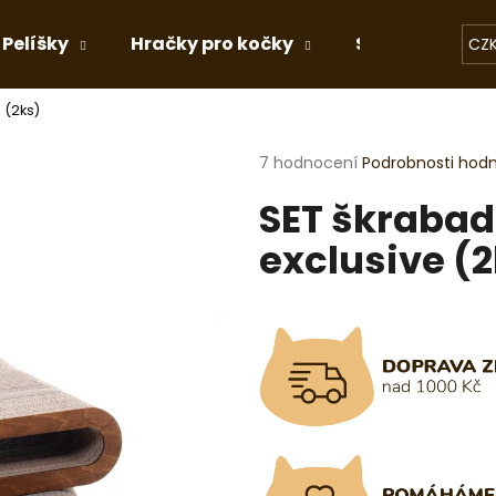
Pelíšky
Hračky pro kočky
Stelivo
Dá
CZ
 (2ks)
Co potřebujete najít?
Průměrné
7 hodnocení
Podrobnosti hod
hodnocení
SET škrabad
produktu
HLEDAT
je
exclusive (
5,0
z
5
Doporučujeme
hvězdiček.