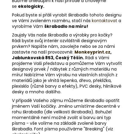
Buďme ohleduplní k naší přírodě a chovejme
se
ekologicky.
Pokud byste si přáli vyrobit škrabadlo tohoto designu
ve Vámi zvoleném rozměru, stačí nás
kontaktovat
a
vyrobíme Vám
škrabadlo na míru!
Zaujaly Vás naše škrabadla a výrobky pro kočky?
Rádi byste svůj interiér ozvláštnili designovým
prvkem? Napište nám, zavolejte nebo se za námi
zastavte na naší provozovně:
Monkeyprint.cz
,
Jablunkovská 853, Český Těšín.
Rádi s Vámi
projdeme Vaši představu a pomůžeme Vám vytvořit
designový prvek / nábytek z různých materiálu na
míru! Nabízíme Vám výrobu na vlastních strojích z
materiálů jako je vlnitá lepenka, dřevo, překližka,
plexisklo (různé barvy a efekty), PVC desky, hliníkové
desky a mnoho dalšího.
V případě Vašeho zájmu můžeme škrabadlo opatřit
jménem Vaší kočičky. Jméno umístíme decentně v
rohu škrabadla (dle velikosti škrabadla). Bohužel
momentálně není možné zvolit si barvu ani typ
písma - vše volíme na základě zvolené barvy
škrabadla. Font písma používáme "Breaking" (viz