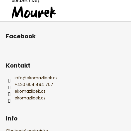
obrázek níže).
Z
á
Facebook
p
a
t
í
Kontakt
info
@
ekomazlicek.cz
+420 604 494 707
ekomazlicek.cz
ekomazlicek.cz
Info
Obchodní podmínky