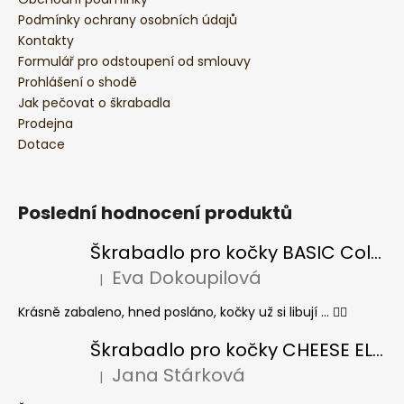
Podmínky ochrany osobních údajů
Kontakty
Formulář pro odstoupení od smlouvy
Prohlášení o shodě
Jak pečovat o škrabadla
Prodejna
Dotace
Poslední hodnocení produktů
Škrabadlo pro kočky BASIC Colour
Eva Dokoupilová
|
Hodnocení produktu je 5 z 5 hvězdiček.
Krásně zabaleno, hned posláno, kočky už si libují ... 👍🏻
Škrabadlo pro kočky CHEESE ELIPSE colour
Jana Stárková
|
Hodnocení produktu je 5 z 5 hvězdiček.