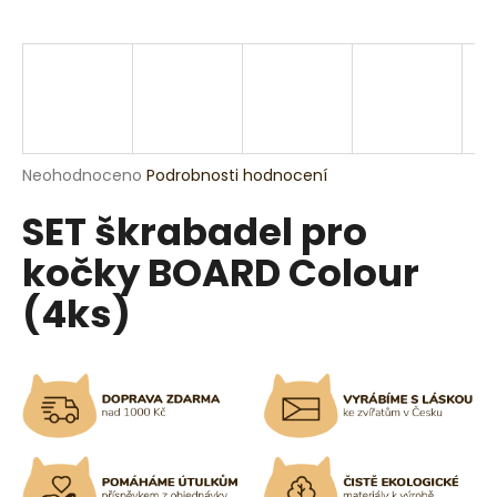
a
j
í
t
?
Průměrné
Neohodnoceno
Podrobnosti hodnocení
hodnocení
SET škrabadel pro
produktu
je
HLEDAT
kočky BOARD Colour
0,0
z
(4ks)
5
hvězdiček.
D
o
p
o
r
u