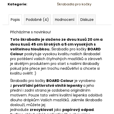
Kategorie
:
Škrabadla pro kočky
Popis
Podobné (4)
Hodnocení
Diskuze
Přicházíme s novinkou!
Toto škrabadlo je složeno ze dvou kusů 20 cm a
dvou kusů 45 cm širokých a 5 cm vysokých s
volitelnou hloubkou.
Škrabadlo pro kočky
BOARD
Colour
poskytuje vysokou kvalitu našich škrabadel
pro potěšení vašich čtyřnohých mazlíčků a zároveň
je skvělým produktem pro start s našimi škrabadly
pokud jste přece jen trochu nedůvěřiví a chcete si
kvalitu ověřit :)
Škrabadlo pro kočky
BOARD Colour
je vyrobeno
z
prvotřídní pětivrstvé vlnité lepenky
a jeho
přední i zadní strana je ozdobena originálním
motivem. Pouze tato velmi kvalitní lepenka odolává
dlouho drápkům Vašich mazlíčků. Jakmile škrabadlo
doslouží, můžete jej
jednoduše
zrecyklovat
jako
papírový odpad
.