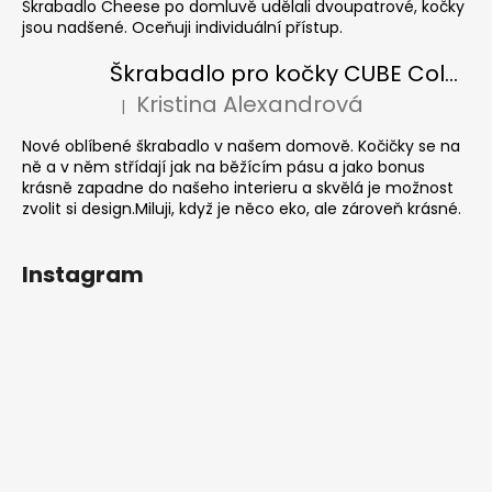
Škrabadlo Cheese po domluvě udělali dvoupatrové, kočky
jsou nadšené. Oceňuji individuální přístup.
Škrabadlo pro kočky CUBE Colour
Kristina Alexandrová
|
Hodnocení produktu je 5 z 5 hvězdiček.
Nové oblíbené škrabadlo v našem domově. Kočičky se na
ně a v něm střídají jak na běžícím pásu a jako bonus
krásně zapadne do našeho interieru a skvělá je možnost
zvolit si design.Miluji, když je něco eko, ale zároveň krásné.
Instagram