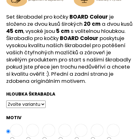
č
u
j
Set škrabadel pro kočky
BOARD Colour
je
e
složeno ze dvou kusů širokých
20 cm
a dvou kusů
m
45 cm
, vysoké jsou
5 cm
s volitelnou hloubkou.
e
Škrabadlo pro kočky
BOARD Colour
poskytuje
vysokou kvalitu našich škrabadel pro potěšení
vašich čtyřnohých mazlíčků a zároveň je
skvělým produktem pro start s našimi škrabadly
pokud jste přece jen trochu nedůvěřiví a chcete
si kvalitu ověřit :). Přední a zadní strana je
zdobena originálním motivem
.
HLOUBKA ŠKRABADLA
MOTIV