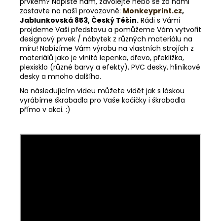
prvkem? Napište nám, zavolejte nebo se za námi
zastavte na naší provozovně:
Monkeyprint.cz
,
Jablunkovská 853, Český Těšín.
Rádi s Vámi
projdeme Vaši představu a pomůžeme Vám vytvořit
designový prvek / nábytek z různých materiálu na
míru! Nabízíme Vám výrobu na vlastních strojích z
materiálů jako je vlnitá lepenka, dřevo, překližka,
plexisklo (různé barvy a efekty), PVC desky, hliníkové
desky a mnoho dalšího.
Na následujícím videu můžete vidět jak s láskou
vyrábíme škrabadla pro Vaše kočičky i škrabadla
přímo v akci. :)