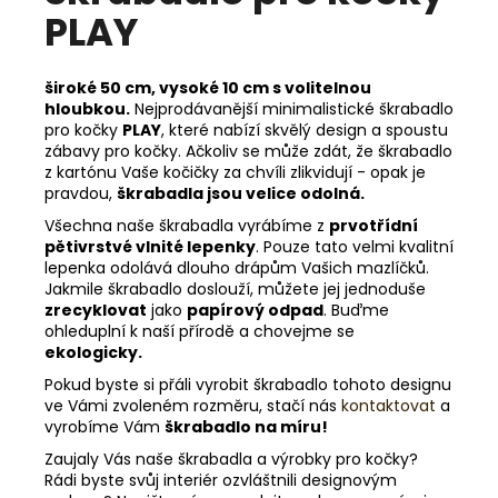
PLAY
široké 50 cm, vysoké 10 cm s volitelnou
hloubkou.
Nejprodávanější minimalistické škrabadlo
pro kočky
PLAY
, které nabízí skvělý design a spoustu
zábavy pro kočky. Ačkoliv se může zdát, že škrabadlo
z kartónu Vaše kočičky za chvíli zlikvidují - opak je
pravdou,
škrabadla jsou velice odolná.
Všechna naše škrabadla vyrábíme z
prvotřídní
pětivrstvé vlnité lepenky
. Pouze tato velmi kvalitní
lepenka odolává dlouho drápům Vašich mazlíčků.
Jakmile škrabadlo doslouží, můžete jej jednoduše
zrecyklovat
jako
papírový odpad
. Buďme
ohleduplní k naší přírodě a chovejme se
ekologicky.
Pokud byste si přáli vyrobit škrabadlo tohoto designu
ve Vámi zvoleném rozměru, stačí nás
kontaktovat
a
vyrobíme Vám
škrabadlo na míru!
Zaujaly Vás naše škrabadla a výrobky pro kočky?
Rádi byste svůj interiér ozvláštnili designovým