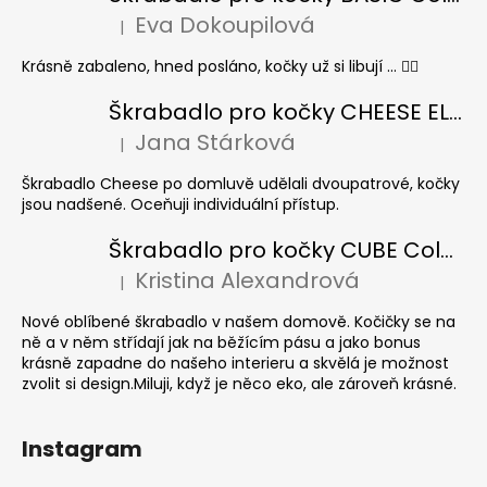
Eva Dokoupilová
|
Hodnocení produktu je 5 z 5 hvězdiček.
Krásně zabaleno, hned posláno, kočky už si libují ... 👍🏻
Škrabadlo pro kočky CHEESE ELIPSE colour
Jana Stárková
|
Hodnocení produktu je 5 z 5 hvězdiček.
Škrabadlo Cheese po domluvě udělali dvoupatrové, kočky
jsou nadšené. Oceňuji individuální přístup.
Škrabadlo pro kočky CUBE Colour
Kristina Alexandrová
|
Hodnocení produktu je 5 z 5 hvězdiček.
Nové oblíbené škrabadlo v našem domově. Kočičky se na
ně a v něm střídají jak na běžícím pásu a jako bonus
krásně zapadne do našeho interieru a skvělá je možnost
zvolit si design.Miluji, když je něco eko, ale zároveň krásné.
Instagram