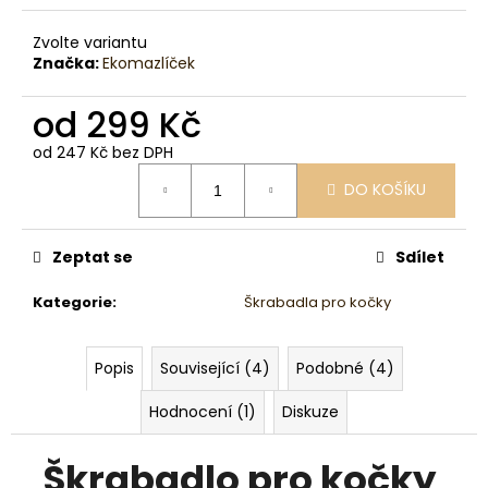
Zvolte variantu
Značka:
Ekomazlíček
od
299 Kč
od
247 Kč
bez DPH
Měrná
DO KOŠÍKU
cena:
Zeptat se
Sdílet
Kategorie
:
Škrabadla pro kočky
Popis
Související (4)
Podobné (4)
Hodnocení (1)
Diskuze
Škrabadlo pro kočky