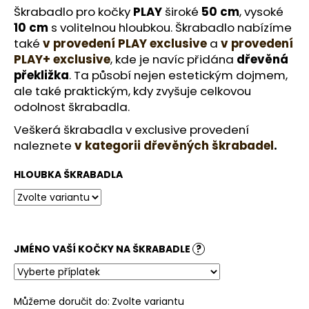
č
Škrabadlo pro kočky
PLAY
široké
50 cm
, vysoké
u
10 cm
s volitelnou hloubkou.
Škrabadlo nabízíme
j
také
v provedení PLAY
exclusive
a
v provedení
e
PLAY+ exclusive
, kde je navíc přidána
dřevěná
m
překližka
. Ta působí nejen estetickým dojmem,
e
ale také praktickým, kdy zvyšuje celkovou
odolnost škrabadla.
Veškerá škrabadla v exclusive provedení
naleznete
v kategorii dřevěných škrabadel
.
HLOUBKA ŠKRABADLA
JMÉNO VAŠÍ KOČKY NA ŠKRABADLE
?
Můžeme doručit do:
Zvolte variantu