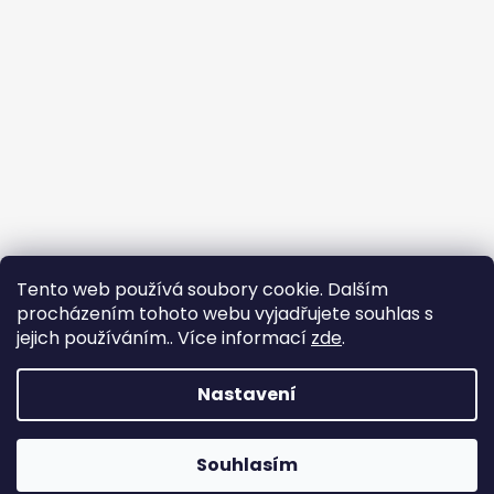
Tento web používá soubory cookie. Dalším
procházením tohoto webu vyjadřujete souhlas s
jejich používáním.. Více informací
zde
.
Sledovat na Instagramu
Nastavení
Vytvořil Shoptet
Copyright 2026
ekomazlicek.cz
. Všechna práva
Souhlasím
vyhrazena.