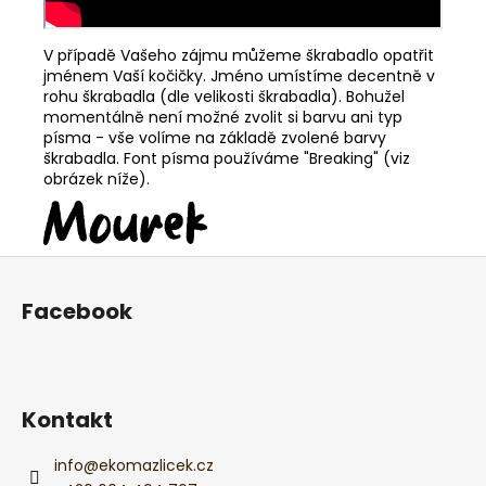
V případě Vašeho zájmu můžeme škrabadlo opatřit
jménem Vaší kočičky. Jméno umístíme decentně v
rohu škrabadla (dle velikosti škrabadla). Bohužel
momentálně není možné zvolit si barvu ani typ
písma - vše volíme na základě zvolené barvy
škrabadla. Font písma používáme "Breaking" (viz
obrázek níže).
Z
á
Facebook
p
a
t
í
Kontakt
info
@
ekomazlicek.cz