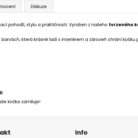
nocení
Diskuze
cí pohodlí, stylu a praktičnosti. Vyroben z našeho
tvrzeného k
arvách, která krásně ladí s interiérem a zároveň chrání kočku 
íl
vaše kočka zamiluje!
akt
Info