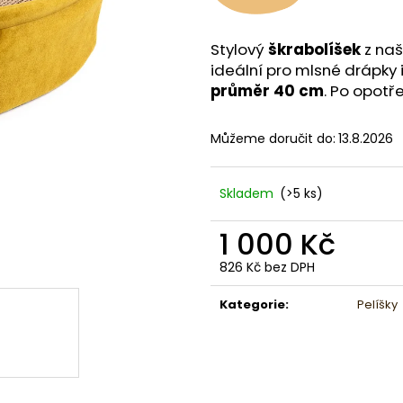
Stylový
škrabolíšek
z naš
ideální pro mlsné drápky
průměr 40 cm
. Po opotř
Můžeme doručit do:
13.8.2026
Skladem
(>5 ks)
1 000 Kč
826 Kč bez DPH
Měrná
cena:
Kategorie
:
Pelíšky