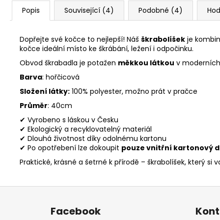
Popis
Související (4)
Podobné (4)
Hod
Dopřejte své kočce to nejlepší! Náš
škrabolíšek
je kombina
kočce ideální místo ke škrábání, ležení i odpočinku.
Obvod škrabadla je potažen
měkkou látkou
v moderních b
Barva
: hořčicová
Složení látky:
100% polyester, možno prát v pračce
Průměr
: 40cm
✔ Vyrobeno s láskou v Česku
✔ Ekologický a recyklovatelný materiál
✔ Dlouhá životnost díky odolnému kartonu
✔ Po opotřebení lze dokoupit
pouze vnitřní kartonový d
Praktické, krásné a šetrné k přírodě – škrabolíšek, který si 
Z
á
Facebook
Kont
p