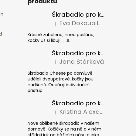
produktů
Škrabadlo pro kočky BASIC Colour
ch
Eva Dokoupilová
|
Hodnocení produktu je 5 z 5 hvězdiček.
d
Krásně zabaleno, hned posláno,
kočky už si libují ... 👍🏻
Škrabadlo pro kočky CHEESE ELIPSE colour
Jana Stárková
|
Hodnocení produktu je 5 z 5 hvězdiček.
Škrabadlo Cheese po domluvě
udělali dvoupatrové, kočky jsou
nadšené. Oceňuji individuální
přístup.
Škrabadlo pro kočky CUBE Colour
Kristina Alexandrová
|
Hodnocení produktu je 5 z 5 hvězdiček.
Nové oblíbené škrabadlo v našem
domově. Kočičky se na ně a v něm
střídají jak na běžícím pásu a jako