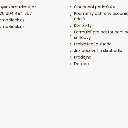
o
@
ekomazlicek.cz
Obchodní podmínky
20 604 494 707
Podmínky ochrany osobní
údajů
omazlicek.cz
Kontakty
omazlicek.cz
Formulář pro odstoupení o
smlouvy
Prohlášení o shodě
Jak pečovat o škrabadla
Prodejna
Dotace