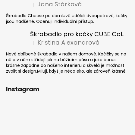
Jana Stárková
|
Hodnocení produktu je 5 z 5 hvězdiček.
Škrabadlo Cheese po domluvě udělali dvoupatrové, kočky
jsou nadšené. Oceňuji individuální přístup.
Škrabadlo pro kočky CUBE Colour
Kristina Alexandrová
|
Hodnocení produktu je 5 z 5 hvězdiček.
Nové oblíbené škrabadlo v našem domově. Kočičky se na
ně a v něm střídají jak na běžícím pásu a jako bonus
krásně zapadne do našeho interieru a skvělá je možnost
zvolit si design.Miluji, když je něco eko, ale zároveň krásné.
Instagram