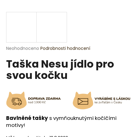
a
j
í
t
?
Průměrné
Neohodnoceno
Podrobnosti hodnocení
hodnocení
Taška Nesu jídlo pro
produktu
je
HLEDAT
svou kočku
0,0
z
5
hvězdiček.
D
o
p
o
Bavlněné tašky
s vymňouknutými kočičími
r
motivy!
u