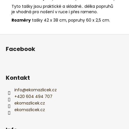
Tyto tašky jsou praktické a skladné.. délka popruhů
je vhodná pro nošení v ruce i přes rameno.
Rozměry
tašky 42 x 38 cm, popruhy 60 x 2,5 cm.
Z
á
Facebook
p
a
t
í
Kontakt
info
@
ekomazlicek.cz
+420 604 494 707
ekomazlicek.cz
ekomazlicek.cz