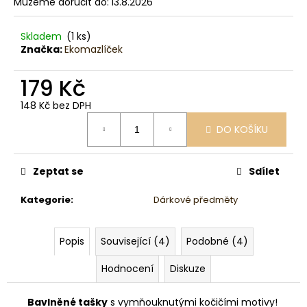
č
Můžeme doručit do:
13.8.2026
u
j
Skladem
(1 ks)
e
Značka:
Ekomazlíček
m
e
179 Kč
148 Kč bez DPH
Měrná
DO KOŠÍKU
cena:
Zeptat se
Sdílet
Kategorie
:
Dárkové předměty
Popis
Související (4)
Podobné (4)
Hodnocení
Diskuze
Bavlněné tašky
s vymňouknutými kočičími motivy!