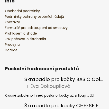
Info
Obchodní podmínky
Podmínky ochrany osobních údajů
Kontakty
Formulář pro odstoupení od smlouvy
Prohlášení o shodě
Jak pečovat o škrabadla
Prodejna
Dotace
Poslední hodnocení produktů
Škrabadlo pro kočky BASIC Colour
Eva Dokoupilová
|
Hodnocení produktu je 5 z 5 hvězdiček.
Krásně zabaleno, hned posláno, kočky už si libují ... 👍🏻
Škrabadlo pro kočky CHEESE ELIPSE colour