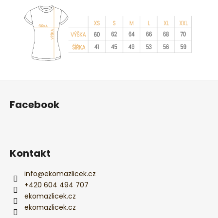
Z
á
Facebook
p
a
t
í
Kontakt
info
@
ekomazlicek.cz
+420 604 494 707
ekomazlicek.cz
ekomazlicek.cz