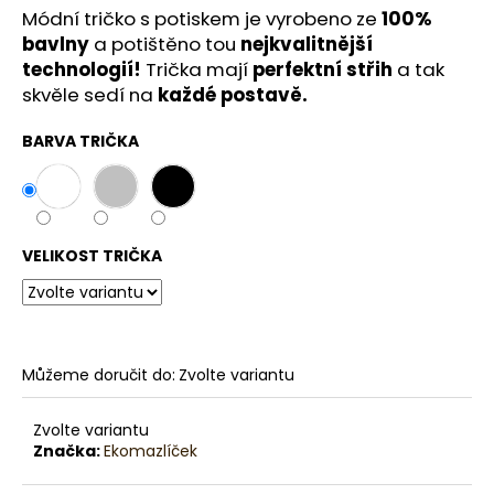
č
Módní tričko s potiskem je vyrobeno ze
100%
u
bavlny
a potištěno tou
nejkvalitnější
j
technologií!
Trička mají
perfektní střih
a tak
e
skvěle sedí na
každé postavě.
m
e
BARVA TRIČKA
VELIKOST TRIČKA
Můžeme doručit do:
Zvolte variantu
Zvolte variantu
Značka:
Ekomazlíček