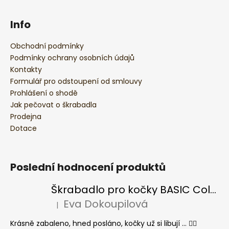
Info
Obchodní podmínky
Podmínky ochrany osobních údajů
Kontakty
Formulář pro odstoupení od smlouvy
Prohlášení o shodě
Jak pečovat o škrabadla
Prodejna
Dotace
Poslední hodnocení produktů
Škrabadlo pro kočky BASIC Colour
Eva Dokoupilová
|
Hodnocení produktu je 5 z 5 hvězdiček.
Krásně zabaleno, hned posláno, kočky už si libují ... 👍🏻