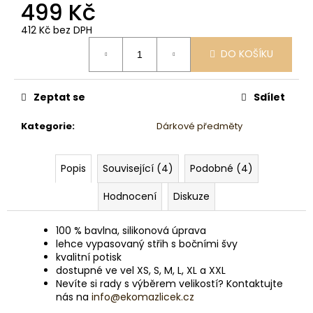
499 Kč
412 Kč bez DPH
Měrná
DO KOŠÍKU
cena:
Zeptat se
Sdílet
Kategorie
:
Dárkové předměty
Popis
Související (4)
Podobné (4)
Hodnocení
Diskuze
100 % bavlna, silikonová úprava
lehce vypasovaný střih s bočními švy
kvalitní potisk
dostupné ve vel XS, S, M, L, XL a XXL
Nevíte si rady s výběrem velikostí? Kontaktujte
nás na
info@ekomazlicek.cz