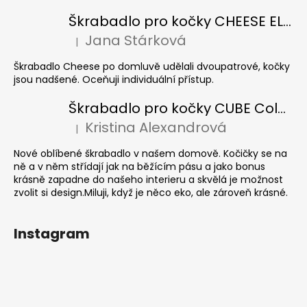
Škrabadlo pro kočky CHEESE ELIPSE colour
Jana Stárková
|
Hodnocení produktu je 5 z 5 hvězdiček.
Škrabadlo Cheese po domluvě udělali dvoupatrové, kočky
jsou nadšené. Oceňuji individuální přístup.
Škrabadlo pro kočky CUBE Colour
Kristina Alexandrová
|
Hodnocení produktu je 5 z 5 hvězdiček.
Nové oblíbené škrabadlo v našem domově. Kočičky se na
ně a v něm střídají jak na běžícím pásu a jako bonus
krásně zapadne do našeho interieru a skvělá je možnost
zvolit si design.Miluji, když je něco eko, ale zároveň krásné.
Instagram