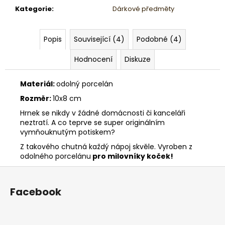
Kategorie
:
Dárkové předměty
Popis
Související (4)
Podobné (4)
Hodnocení
Diskuze
Materiál:
odolný porcelán
Rozměr:
10x8 cm
Hrnek se nikdy v žádné domácnosti či kanceláři
neztratí. A co teprve se super originálním
vymňouknutým potiskem?
Z takového chutná každý nápoj skvěle. Vyroben z
odolného porcelánu
pro milovníky koček!
Z
á
Facebook
p
a
t