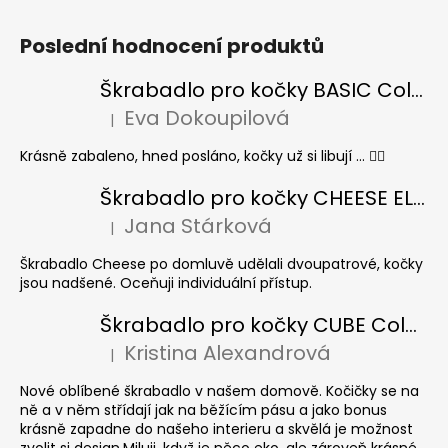
Poslední hodnocení produktů
Škrabadlo pro kočky BASIC Colour
Eva Dokoupilová
|
Hodnocení produktu je 5 z 5 hvězdiček.
Krásně zabaleno, hned posláno, kočky už si libují ... 👍🏻
Škrabadlo pro kočky CHEESE ELIPSE colour
Jana Stárková
|
Hodnocení produktu je 5 z 5 hvězdiček.
Škrabadlo Cheese po domluvě udělali dvoupatrové, kočky
jsou nadšené. Oceňuji individuální přístup.
Škrabadlo pro kočky CUBE Colour
Kristina Alexandrová
|
Hodnocení produktu je 5 z 5 hvězdiček.
Nové oblíbené škrabadlo v našem domově. Kočičky se na
ně a v něm střídají jak na běžícím pásu a jako bonus
krásně zapadne do našeho interieru a skvělá je možnost