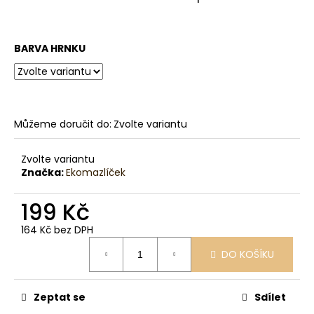
č
u
j
e
BARVA HRNKU
m
e
Můžeme doručit do:
Zvolte variantu
Zvolte variantu
Značka:
Ekomazlíček
199 Kč
164 Kč bez DPH
Měrná
DO KOŠÍKU
cena:
Zeptat se
Sdílet