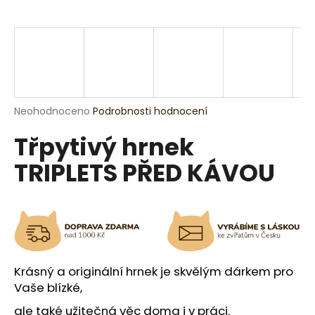
a
j
í
t
?
Průměrné
Neohodnoceno
Podrobnosti hodnocení
hodnocení
Třpytivý hrnek
produktu
je
HLEDAT
TRIPLETS PŘED KÁVOU
0,0
z
5
hvězdiček.
D
o
p
o
Krásný a originální hrnek je skvělým dárkem pro
r
Vaše blízké,
u
ale také užitečná věc doma i v práci.