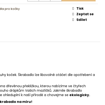
Tisk
la pro kočky
Zeptat se
Sdílet
hy koček. Škrabadlo lze libovolně otáčet dle opotřebení a
ořena dřevěnou překližkou, kterou nabízíme ve čtyřech
dlouho drápkům Vašich mazlíčků. Jakmile škrabadlo
ďme ohleduplní k naší přírodě a chovejme se
ekologicky.
krabadlo na míru!