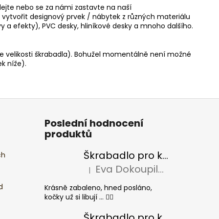
olejte nebo se za námi zastavte na naší
tvořit designový prvek / nábytek z různých materiálu
rvy a efekty), PVC desky, hliníkové desky a mnoho dalšího.
e velikosti škrabadla). Bohužel momentálně není možné
k níže).
Poslední hodnocení
produktů
Škrabadlo pro kočky BASIC Colour
ch
Eva Dokoupilová
|
Hodnocení produktu je 5 z 5 hvězdiček.
d
Krásně zabaleno, hned posláno,
kočky už si libují ... 👍🏻
Škrabadlo pro kočky CHEESE ELIPSE colour