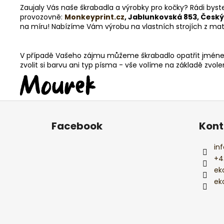
Zaujaly Vás naše škrabadla a výrobky pro kočky? Rádi byst
provozovně:
Monkeyprint.cz
, Jablunkovská 853, Český
na míru! Nabízíme Vám výrobu na vlastních strojích z materi
V případě Vašeho zájmu můžeme škrabadlo opatřit jménem
zvolit si barvu ani typ písma - vše volíme na základě zvol
Z
á
Facebook
Kont
p
a
inf
t
+4
í
ek
ek