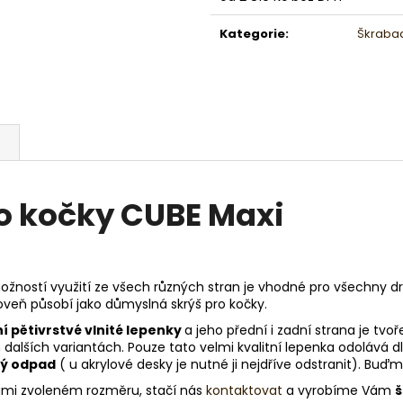
Měrná
cena:
Kategorie
:
Škrabad
e
ro kočky CUBE Maxi
žností využití ze všech různých stran je vhodné pro všechny dru
oveň působí jako důmyslná skrýš pro kočky.
í pětivrstvé vlnité lepenky
a jeho přední i zadní strana je tv
alších variantách. Pouze tato velmi kvalitní lepenka odolává 
vý odpad
( u akrylové desky je nutné ji nejdříve odstranit). Bu
Vámi zvoleném rozměru, stačí nás
kontaktovat
a vyrobíme Vám
š