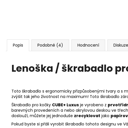
Popis
Podobné (4)
Hodnocení
Diskuz
Lenoška / škrabadlo p
Toto škrabadlo s ergonomicky přizpůsobenými tvary a s mo
zvýšit tak jeho životnost na maximum! Toto škrabadlo zár
Škrabadlo pro kočky
CUBE+ Luxus
je vyrobeno z
prvotřídn
barevných provedeních a nebo akrylovou deskou ve třech d
doslouží, můžete jej jednoduše
zrecyklovat
jako
papíro
Pokud byste si přáli vyrobit škrabadlo tohoto designu ve 