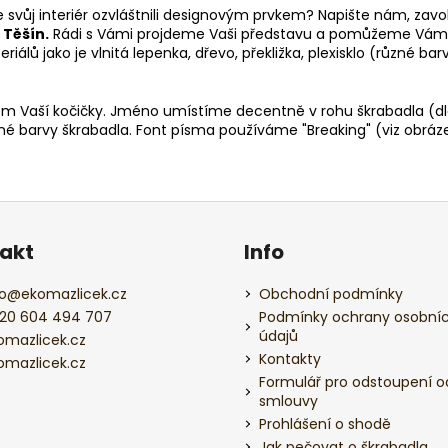
e svůj interiér ozvláštnili designovým prvkem? Napište nám, zav
 Těšín.
Rádi s Vámi projdeme Vaši představu a pomůžeme Vám vy
álů jako je vlnitá lepenka, dřevo, překližka, plexisklo (různé ba
 Vaší kočičky. Jméno umístíme decentně v rohu škrabadla (dl
ené barvy škrabadla. Font písma používáme "Breaking" (viz obráze
akt
Info
o
@
ekomazlicek.cz
Obchodní podmínky
20 604 494 707
Podmínky ochrany osobní
údajů
omazlicek.cz
Kontakty
omazlicek.cz
Formulář pro odstoupení o
smlouvy
Prohlášení o shodě
Jak pečovat o škrabadla