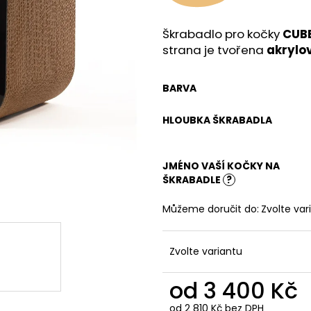
Škrabadlo pro kočky
CUBE
strana je tvořena
akrylo
BARVA
HLOUBKA ŠKRABADLA
JMÉNO VAŠÍ KOČKY NA
ŠKRABADLE
?
Můžeme doručit do:
Zvolte var
Zvolte variantu
od
3 400 Kč
od
2 810 Kč
bez DPH