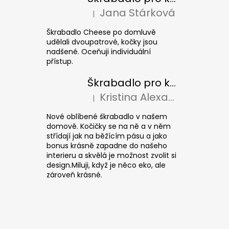
Jana Stárková
|
Hodnocení produktu je 5 z 5 hvězdiček.
Škrabadlo Cheese po domluvě
udělali dvoupatrové, kočky jsou
nadšené. Oceňuji individuální
přístup.
Škrabadlo pro kočky CUBE Colour
Kristina Alexandrová
|
Hodnocení produktu je 5 z 5 hvězdiček.
Nové oblíbené škrabadlo v našem
domově. Kočičky se na ně a v něm
střídají jak na běžícím pásu a jako
bonus krásně zapadne do našeho
interieru a skvělá je možnost zvolit si
design.Miluji, když je něco eko, ale
zároveň krásné.